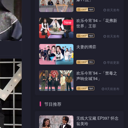
前天发布
欢乐今宵’94 –「花弗新
New
世界」王菲
前天发布
夫妻的博弈
流打针；
早前更新
严肃的地
<错了
欢乐今宵’94 –「禁毒之
声响全城’94」
8天前发布
节目推荐
无线大宝藏 EP397 怀念
翁美玲