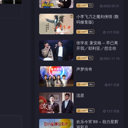
2022-05-31
小李飞刀之魔剑侠情 (数
码修复版)
但是趣事
带眼识
12个月前
队客串演
张学友 童安格 – 早已离
开我／耶利亚／想念你
2021-11-19
声梦传奇
8个月前
流星
12个月前
欢乐今宵’89 – 劲力星辉
迎彩月