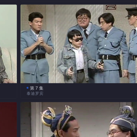
由幼稚园到大学，家长们到底要花多少时间、金钱去
不
女？围绕读书这个话题，送上多个爆笑趣剧。“发仔与DoDo
矫正大
由杜德伟一人分饰两角，考验他的演技与换衫速度。还会
亦会
笑料。
第 7 集
泰迪罗宾
投资
经济低迷下，人人自保饭碗，使出秘密武器。保险推
嘉宾
犯险，上演一幕持枪行劫，目的都是为了搏多两份保单，
引贼入屋，向贼人推销“无坚不摧”的不锈钢利刀。嘉宾泰
趣剧“点解剧场”。