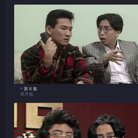
地产商为吸引顾客各出奇谋，其中为卖楼而引发的笑话也
少，今集以趣剧为大家演绎。寓教育于娱乐的“实用广东话”，
家的发音。主持杜德伟、林敏骢更会演绎<眼光光>。而蓝战士
客串演出趣剧。
第 6 集
郑丹瑞
七、八十年代香港移民风气盛行，所以今集就教大家如何
移民及如何适应当地生活，避免产生不必要的笑话，今集还有
郑丹瑞客串演出，一同发放笑弹。