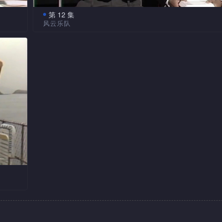
第 12 集
风云乐队
大家
如何才是大公司的写照？就是职员多多，冗员更多，
妈与
就多上加多，节目中多个趣剧为大家演绎。香港地最紧要
天鹅
人，今集教大家怎样交朋友，绝对抵死惹笑。嘉宾风云乐
出趣剧。
大家
丰富