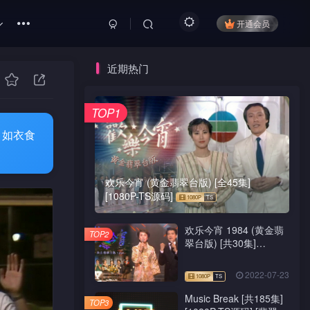
开通会员
近期热门
TOP1
，如衣食
欢乐今宵 (黄金翡翠台版) [全45集]
[1080P-TS源码]
欢乐今宵 1984 (黄金翡
TOP2
翠台版) [共30集]
[1080P-TS源码]
2022-07-23
Music Break [共185集]
TOP3