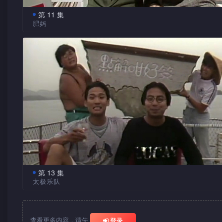
第 11 集
肥妈
今集发掘在戏院内不常发现的搞笑现象。如果有朝一天，
可以听到别人内心的真心说话，你想会是一件可喜的事吗？肥
林敏骢还会大跳搞笑芭蕾舞，到底他们会如何恶搞经典巨作《
湖》？
第 13 集
太极乐队
今集送上沙滩及游船河为题的笑话。请来嘉宾太极乐队与
又唱又玩，倾尽全力，在沙滩之上，阳光之下，为大家炮制最
笑料。此外，今集主持杜德伟、林敏骢演绎主题曲<眼光光>。
查看更多内容，请先
登录