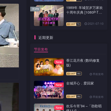
栽培子
1989年 羊城贺岁万家欢
”环节，
TOP8
十周年庆典 [1080P-TS
送上迷信
源码]
2021-07-10
近期更新
节目发布
香江花月夜 (数码修复
New
版)
早前发布
全城开心．爱回家
销员以身
New
更夸张得
迪罗宾客串
早前发布
欢乐今宵’94 –「劲歌唱
New
爆11点」