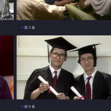
第 3 集
香港塞车的现象非常普遍，今集主持杜德伟及林敏骢
物时
位艺员以交通工具为题的趣剧，令观众开怀大笑之余，还
主持
的交通问题。此外，看医生也会有趣事发生，今集林敏骢
场之点
变扮演医师，去为病人治病。
第 5 集