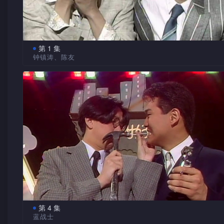
第 1 集
钟镇涛、陈友
今集趣剧以金钱为题，短剧大爆小贩搵钱绝招，让大家购
要加倍小心。一毫子可以买到什么？一毫子会带来多少欢乐？
为你进行测试，嘉宾钟镇涛及陈友亦会客串演出趣剧“点解剧
解有挞哪？”
第 4 集
蓝战士