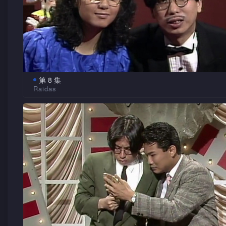
第 8 集
Raidas
经济不景，结婚也有利可图。结婚摆酒赚礼金，又可促进
业，一举两得。请饮的固然可喜可贺，不过收“红色炸弹”的亲
真头痛。怎样可以赚回礼金？一齐参考“饮的学问”。嘉宾Raida
会客串演出趣剧。