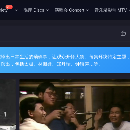
VIP
ety
碟库 Discs
演唱会 Concert
音乐录影带 MTV
演绎出日常生活的琐碎事，让观众开怀大笑。每集环绕特定主题
串演出，包括太极、林姗姗、郑丹瑞、钟镇涛…等。