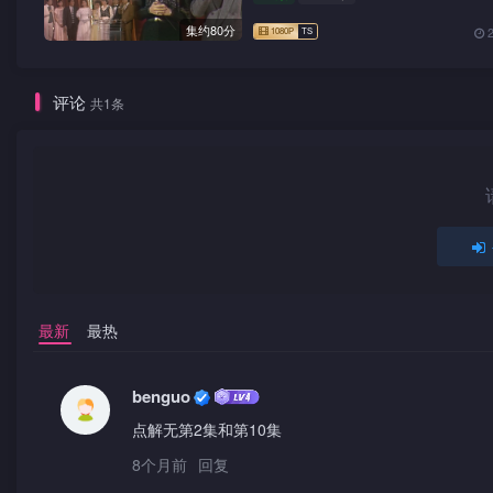
集约80分
评论
共1条
最新
最热
benguo
点解无第2集和第10集
8个月前
回复