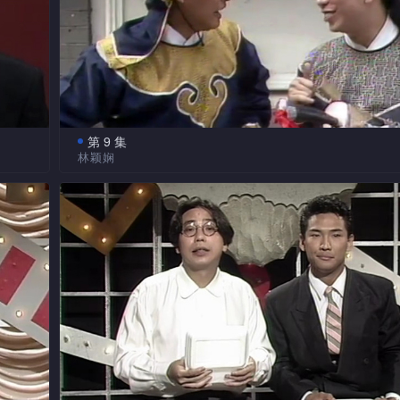
第 9 集
林颖娴
饮食
原来医院充满趣事。病人要求留院，皆因有俏护士轮
友却认
病人急著出院，皆因怕乌龙医生对其不利。病人医生搞到
s亦
方翻天覆地，笑料百出。还会送上杜德伟与林颖娴爆笑演绎
>MV。