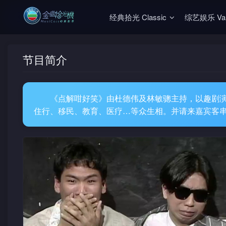
经典拾光 Classic
综艺娱乐 Vari
节目简介
《点解咁好笑》由杜德伟及林敏骢主持，以趣剧
住行、移民、教育、医疗…等众生相。并请来嘉宾客