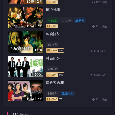
1995丨2版
12个月前
惊心都市
全10集
1993年
单元剧
全10集丨1993丨2版
12个月前
勾魂降头
1976年
1976
2023-05-18
冲锋陷阵
2004年
2004
2023-05-18
情危夜合花
1993年
无线电影
1993丨2版
12个月前
评论
抢沙发