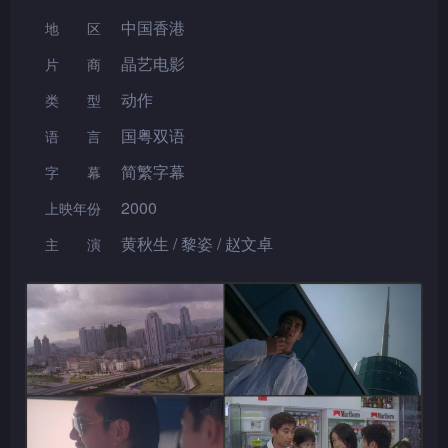
中国香港
地区
晶艺电影
片 商
动作
类型
国粤双语
语言
简繁字幕
字幕
2000
上映年份
黄秋生 / 黎姿 / 赵文卓
主演