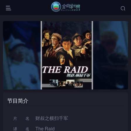
节目简介
财叔之横扫千军
片名
The Raid
译名