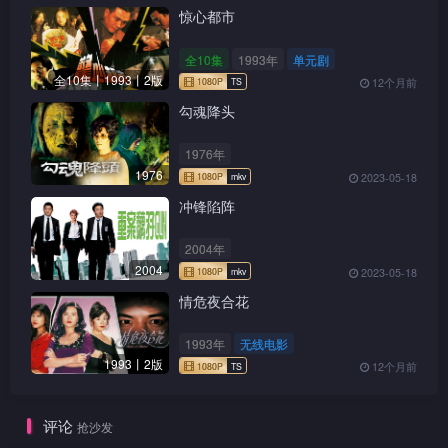
惊心都市
全10集
1993年
单元剧
全10集丨1993丨2版
12个月前
勾魂降头
1976年
1976
2023-05-18
冲锋陷阵
2004年
2004
2023-05-18
情危夜合花
1993年
无线电影
1993丨2版
12个月前
评论
1080P
mkv
抢沙发