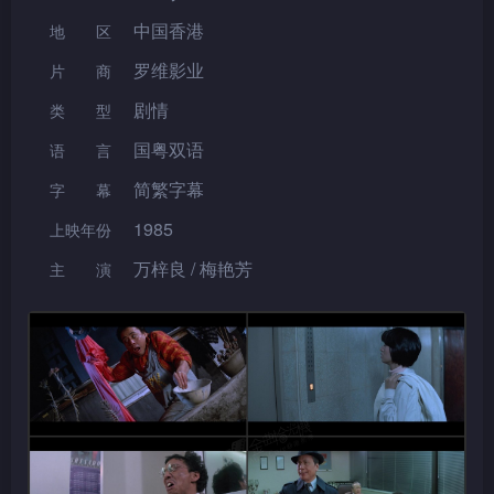
中国香港
地区
罗维影业
片 商
剧情
类型
国粤双语
语言
简繁字幕
字幕
1985
上映年份
万梓良 / 梅艳芳
主演