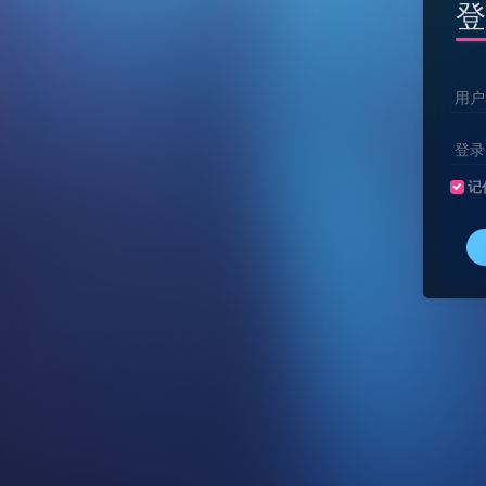
登
用户
登录
记