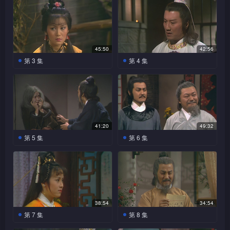
悠扬的琵琶声中，众妓女陪著
院外四大高手尸横遍地，大吃
绝世剑招绝情剑，与杨铮展开生死对决，最后杨铮将青麟杀
嫖客饮酒作乐。突然一把短剑
一惊。狄青麟承认这些人都是
死。
飞入，把琴弦打为两段，琴音
他杀的，而且还杀了万君武，
骤然中止，只见狄青麟傲然的
因他们都非善类。并即抽出宝
由随从陪同走入，手下狄威传
剑给思看，说叫绝情剑，它的
45:50
42:56
令，说侯爷狄青麟要包起整个
剑锋薄而锋利，杀人不留任何
第 3 集
第 4 集
杨铮与名妓素雯坐在厢楼
青麟陪著思思游湖，思一
怡红院，众纷纷走避。
痕迹。又有意无意的把弄宝
优悠地喝茶，狄威怒冲冲动手
神眼快剑蓝一尘见杨铮武
片陶醉，冷不防给青麟取去性
突然，门外走进一少年，
剑，在思思面前比试，思惊恐
赶杨走，杨起身迎战，把狄手
功招式奇异、天性颖悟，愿收
命，并抛下湖中。
拔剑欲刺素雯，杨铮迅速以椅
得说不出话来。
下打得人仰马翻。狄青麟不怒
他为徒，传授予独家剑法，可
挡住小叶剑，随即把他杀死。
反喜，说欣赏杨铮敏捷的身
惜杨铮不领情，令蓝一尘好生
素雯骇然，深叹他还是个少
杨铮不惧权势，把采花贼
手，愿与之订交，杨显得有点
困惑。
年，杨道出此乃青龙帮的残忍
金牛捉捕收牢，知县赏识杨的
迟疑，雯在旁微笑鼓励。
手段，用药物控制发育的杀
41:20
49:32
杨铮与狄青麟饮酒言谈，
正义，总捕头赵正走入，谓接
手，从小就训练他学杀人。
第 5 集
第 6 集
素雯抚琴助兴，狄青麟拿起玉
杨铮疲乏的回到家里，见
获线报，大贼倪八会在当晚三
雯惊佩杨铮知识丰富，杨
箫和奏，他一边吹，一边以箫
素雯焦虑坐在等他，雯伤心的
小虎、老郑在牡丹山庄内
更时分把赃银押运过境，赵请
触起心事，黯然说是有人指点
杨恨跟踪而至，正欲向铮
作武器攻击杨。杨不虞有此，
说梦见思思已死，是被狄青麟
战死，杨铮落荒而逃，沿途发
杨助他一臂之力，到时人赃并
他的。
下手，铮抵死力拼，并熟练使
只有以筷子抵挡。最后杨以一
杀害的，哀求杨铮为她查个水
现有人跟踪，杨想发恶，来人
获。
出离别钩奇异招式，恨大惊，
杨铮到怡红院与素雯话
筷插入箫管内，青麟藉笑声收
落石出，扬极力劝慰。
即表白是万君武的徒弟方莲，
询问离别钩的来历，两人经过
别，两人依依不舍之际，狄青
狄青麟轻视杨铮只是个小
回玉箫，见杨铮与素雯情深款
他死里逃生，欲指证青龙帮的
一番道白后，父子相认。但恨
清晨，狄青麟与花四约会
麟声大夹恶冲入，要胁鸨母把
捕头，师父应无物却不如此看
款，艳慕他得到一位红颜知
罪行，狄青麟只不过是被收买
还是要坚持手刃铮，为他娘亲
38:54
34:54
河畔，青麟冷冷的把夺命枪头
花四极尽谄媚能事，自言
思思交出，不然他将怡红院夷
法，认为杨绝不是没有来历的
己，素雯即介绍思思与他认
的杀手。此时，花四率杀手
报仇，雯上前制止，问明原委
第 7 集
第 8 集
取出，谓已将郭天龙杀死，要
愿为狄青麟做任何事，狄命他
赵正诬害杨铮刺杀知县，
为平地，众惊愕万分。素雯挺
人，他的武功、性格都与杨恨
杨恨悲痛交集，凄然说出
识，青麟见思，惊为天人，即
至，方死于剑下，杨击退花等
后，即谓杨恨上了狄青麟移花
求对方交代他的身世秘密，花
派人除去素雯，因为素雯与思
要扣押他，杨走投无路，返家
杨铮激动非常，他始终不
身而出，质问青麟，思思不会
相似，极可能是扬恨的儿子。
往事：杨恨本是一名劫富济贫
狄青麟被召入宫与公主共