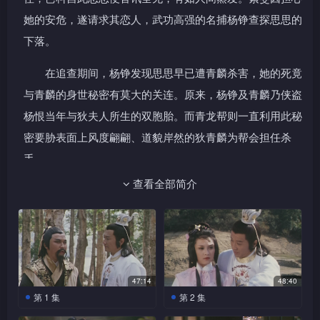
她的安危，遂请求其恋人，武功高强的名捕杨铮查探思思的
下落。
在追查期间，杨铮发现思思早已遭青麟杀害，她的死竟
与青麟的身世秘密有莫大的关连。原来，杨铮及青麟乃侠盗
杨恨当年与狄夫人所生的双胞胎。而青龙帮则一直利用此秘
密要胁表面上风度翩翩、道貌岸然的狄青麟为帮会担任杀
手。
查看全部简介
后来，青麟不愿受制于青龙帮，买凶杀杨铮，却被杨铮
逃脱。青麟决布下计谋，令杨恨、杨铮父子相残，他陷害母
亲狄夫人，嫁祸杨铮，从而引杨恨出面。
而为保荣华富贵，青麟更不惜设计杀害生父杨恨，诬谄
47:14
48:40
兄弟杨铮是凶手，就连素雯亦被牵连在内，遭狄皇府及青龙
第 1 集
第 2 集
帮追杀，后来素雯死于青麟之手，而青麟则学会了应无物的
灯红酒绿的怡红院里，在
思思从恶梦中惊醒，发现