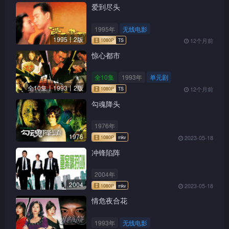
当铮奔返山上时，狄青麟
爱到尽头
与众锦衣卫追踪而至。眼见素
雯快将生产，铮手足无措，蓝
1995年
无线电影
一尘当机立断，著铮抱起素雯
1995丨2版
12个月前
逃走，由他自己一人来对付狄
青麟。铮固执，坚持要与狄决
惊心都市
高下，蓝气极，大喝他要为下
一代著想，铮无言，痛苦离
全10集
1993年
单元剧
去。蓝一尘死在麟手中。
全10集丨1993丨2版
12个月前
勾魂降头
1976年
1976
2023-05-18
冲锋陷阵
2004年
2004
2023-05-18
情危夜合花
1993年
无线电影