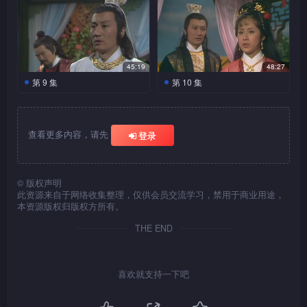
掷下黄金千两，为她赎身，并
人逃去。当回到客栈，发觉现
接木之奸计。铮惊愕，追问他
四狡辩帮主没有交托，要胁青
思是好朋友，对他是一种威
把财物安排与莲的父母，把心
敢相信狄青麟是他的孪生哥
无缘无故的失踪，可能另有内
若不铲除他，迟早会被揭出狄
的侠盗，廿年前的一晚，他潜
赏梅花，皇上对他非常赏识，
迎返府上。
场已烧成废墟，雯不知去向。
的娘亲究是何人？
杨铮与手下英勇奋战，将
麟听教顺从，限他三十日之
胁。
一横走进狄府，要与狄青麟硬
哥。雯想起思思的血债，要铮
情，青麟顿觉理亏，没趣而
的秘密，狄青麟心中燃起熊熊
入狄府，无意窥见老侯爷毒打
有意招他为驸马。狄心花怒
倪八等一帮贼党消灭；又不顾
杨铮拿著从狄青麟马车上
内，除去河朝的万君武。青麟
拼，但狄不在家，杨无奈离
作抉择，铮矛盾痛苦，无言以
去。素雯忧虑思思的安危，杨
的烈火。
夫人，恨不齿侯爷的暴行，欲
放，憧憬著未来的富贵荣华，
思思从恶梦中惊醒，发现
己伤，亲自押著赃银返回衙
拾到的半点指甲，给案雯审
恨得咬牙切齿。
去。
对。雯不得要领，偷偷的拿走
安慰之。
出手阻止，不觉露出声响，被
但当念到自己的身世时，面色
院外四大高手尸横遍地，大吃
知县监视巡补开启镖物箱
门。谁知衙府里空无一人，连
视，素雯激动肯定是思思的指
了离别钩，悄然离去。
狄府官兵追捕，很受伤得狄夫
不禁阴沉起来。
45:19
48:27
一惊。
子，发现里面竟是石头，众惊
狄青麟赂贿禁头毒害杨恨
监牢内的金牛也不知所踪，杨
甲。杨揣测思思可能发现狄的
翌日，侯爷出征作战，狄
人掩擭躲入密室，才幸免于
第 9 集
第 10 集
愕万分，赵正以语言挑拨，称
不遂，反被杨恨逃脱。杨恨一
青龙帮帮主又派下新任
大惊失色。
秘密，致遭毒手，更由此，杨
夫人则细心照料杨恨的伤势，
攻打青龙帮的计划布置妥
难。 
杨铮涉嫌中途换包。杨被带返
直奔向狄府，胁持福总管带见
务，限令青麟在三日内杀死公
当杨铮听到父亲的死讯
突醒悟近日所发生的事情，素
过了十多天，狄夫人薄备酒菜
当，青麟与铮提著公孙宏的人
素雯追杀到来，素雯的孩
衙府时，百辞莫辩，赵正乘机
狄母，可惜狄母巳非昔日的小
孙宏，青麟拒之，谓不想再做
后，誓与蓝一尘不共戴天，他
雯亦是被追杀的对象，即著雯
与恨饯行。言谈间，狄夫人感
头求见帮主。帮主安然坐著等
子死了，与杨铮皆伤心欲绝。
青龙帮的三位堂主，亲自
私下酷刑，欲置杨于死地，知
蝶，她癫癫疯疯的要杨恨还他
罪人。帮主冷讥他是见不得光
疯狂的挥动离别钩向蓝一尘进
赶快执拾包袱，与他星夜逃
怀身世，伤心下泪，杨恨怜爱
候，声称青麟的阴谋已经败
杨铮忍痛将孩子埋了。
押送赃银存放狄府，狄青麟以
查看更多内容，请先
登录
县适时来到，命人把杨救下，
儿子，更大叫大嚷赶恨走，杨
的私生子，青麟老羞成怒，出
攻，蓝解释无用，终于被钩断
亡。
之，两人情不自禁。
露，并除下面罩，叫青麟看清
杨铮从迷糊中苏醒，听见
剑威胁他们领见帮主。当帮主
谓以官位担保杨铮决不会做此
恨伤心离去。应无物拦路当
手暗袭他，但不果，反被帮主
一臂。当铮冷静下来时，才知
楚他是何人。意想不到，他竟
房外有悲哭声，即踉跄冲出，
狄为杨恨逃狱事，深感忧
把狄母写给杨恨的情信交与狄
杨恨投靠舅父邵空子。一
民间百姓遇天灾，粮食不
卑鄙行为，并以十日期限予杨
场，两人大打出手，应无物终
制衡，要胁他乖乖就范。
道中了狄青麟的圈套，但已后
是狄府的福总管。青麟大怒，
发现莲姑被扼死在井旁，目睹
应，决布下歹计，令杨恨父子
青麟与杨恨及铮相认，并
看后，狄青麟的身世即告大
次，邵因失手，把剑侠蓝一尘
足，狄青麟暗中抢夺朝廷赈灾
大害已除，青麟设宴庆
破案，令赵正做声不得。
不敌，败下阵来。
悔莫及。
挥剑迎向福，福诱他们至房
©
版权声明
莲父母的凄凉景况，杨铮悲痛
相残。他阴险的杀害了母亲，
盛情招呼他们入住，他移祸帮
杨铮夜闯狄府，欲找出杨
白，帮主乘时要胁狄，若不想
的传家宝错误炼成一剑和一
功。杯盘交错之间，铮蓦然发
粮食，再高价卖给奸商，从中
里，讵料，二人的剑均被墙上
此资源来自于网络收集整理，仅供会员交流学习，禁用于商业用途，
不已，认为此事与他有关，他
诬谄杨铮是凶手，从而引杨恨
主是杀母仇人，恨悲愤莫名，
恨死因的蛛丝马迹，狄青麟猝
身败名裂，就只有永远效忠青
钩，内疚自杀。由此关系，蓝
现素雯混在侍女群中，她一声
得到大利。狄青麟既成为青龙
本资源版权归版权方所有。
的磁石摄住，福狰狞大笑拿出
杨铮与素雯避过青龙帮人
一定要负责，要把事情查个清
出面。
他要求铮协助青麟诛杀仇人，
然出现，铮怒责他为何毒杀父
龙帮。
一尘与杨恨结成朋友。
不响走近青麟，迅速取出离别
帮主，又将成为驸马，不禁大
的追杀，转投宿另一客店，意
竹枪，直刺青麟，危急间，铮
楚，杨铮神志昏乱的狂奔出门
为母报仇。青麟见计得逞，更
亲狄青麟冷酷的说，他的身份
钩直劈向他，但毕竟力弱，被
为得意。
THE END
杨铮在酒舖里喝得酩酊大
外的与手下老郑及小虎相遇，
为青麟挡住来势，剑刺入铮
外。
进一步说帮主为人多疑，若要
高贵，不容有这样的生父与兄
青麟捉拿到手，铮挺身而出，
醉，素雯寻至，准备扶他返
杨铮几经转折，终把素雯
他们透露当日劫镖银的事似与
肩，铮死命抓住竹剑不放，青
当侯爷胜利归来后，知悉
杨铮偷听到花四爷的说
接近他，除非是拿下公孙宏的
弟。说著，即命手下上阵，众
代素雯求情，青麟潇洒地放她
家。忽然有刺客出现袭击素
从小妓院赎出，带她往一破烂
飘香别院里，公主与青麟
牡丹山庄有关，三人决同往一
小蝶产下双胞胎，勃然大怒，
麟乘时击毙了福总管。
话，知道了狄青麟的奸计，知
应无物认为留下杨恨，始
人头，恨与铮不虞有他，毅然
高手纷纷挥出绳索，把杨铮手
一马。
喜欢就支持一下吧
雯。
农舍住宿，杨颇留恋的对雯
琴箫合奏乐曲，乐也融融。青
照形势分析，铮的功夫还
查究竟。
命人把婴儿浸死，但遭应无物
终是心腹大患，要及早除之。
道他成为了青龙帮主，又将成
答尤。
脚缠住，令铮动弹不得，突
说，此乃是他小时候的故居。
麟灵感突至，谓要找个清静地
差一皮，只要练成离别钩最后
反对，谓家丑不可外传，并授
青麟迟疑著，他顾虑到自己的
为驸马，于是出手阻止。
然，蓝一尘从天而降，把铮救
方写曲，公主欣然带他往书房
的「狂龙吐燄」和「七步断
计生擒婴儿的生父。
绝情剑法还未练成，肯定不是