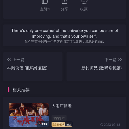
出重围。
去，不让任何人骚扰。
肠」二式，才能与狄青麟对
恨的对手。应无物则暗示利用
这时杨恨出现，出手杀杨
素雯忆子成狂，发疯冲出
点赞
1
分享
收藏
抗。蓝一尘建议铮往蓝山暂住
借刀杀人，青麟被提点后，茅
铮，二人交手。
门时，被杀手杀死。杨铮悲痛
杨恨辗转得知小蝶的消
一个时期，待素雯的孩子出世
塞顿开。
息，偷入狄府探视，不慎中
欲绝，往找狄青麟决斗，结果
蓝一尘与杨恨再战，杨恨
及练成武功，才下山找狄青麟
铮报仇心切，日夜苦练招
计，遭高手围攻，恨情急，一
中剑后，发现剑锋藏毒，杨恨
杀死狄青麟。
算账。
式，但因心绪不宁，进度很
手挥剑向来者掷去，另一手抱
因而毒死，蓝一尘大感意外。
There's only one corner of the universe you can be sure of
慢，蓝一尘与素雯极力鼓励
起婴孩欲逃。应无物尾随不
当杨铮听到父亲的死讯后，誓
improving, and that's your own self.
之。
舍，恨以钩反击，应无物双目
与蓝一尘不共戴天，他疯狂的
这个宇宙中只有一个角落你肯定可以改进，那就是你自己
血流如注，突然，蓝一尘跳
挥动离别钩向蓝一尘进攻，蓝
杨恨负伤托孤远房亲戚，
下，助恨脱身。
解释无用，终于被钩断一臂。
狄青麟终于成功练成「绝
并恳求蓝一尘代为照顾婴儿，
上一篇
下一篇
情剑法」，应无物激动地称
说完，他放下钩及秘岌，即掉
谓，青麟终不负他半生的心
头而去。走了不久，恨就给金
神雕侠侣 (数码修复版)
新扎师兄 (数码修复版)
血，他的高兴未完，已给狄青
衣四铁卫捉获，囚入天牢。
麟一剑了结性命。
相关推荐
素雯临盆在即，痛苦呻
吟，杨铮下山到处找接生婆，
不幸被密探发现，暗中往通知
大闹广昌隆
狄青麟，铮警觉有人跟踪，急
忙惊逃。
1993年
1993
2023-05-18