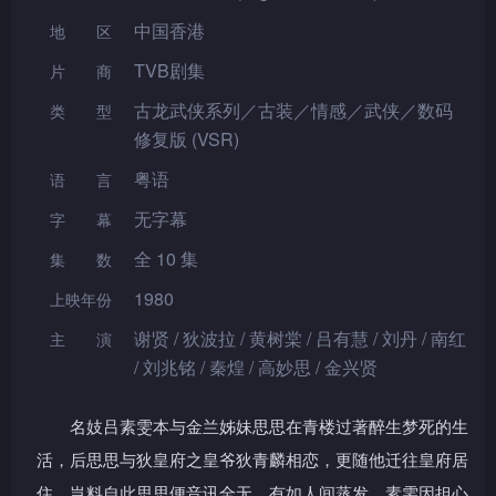
中国香港
地区
TVB剧集
片 商
古龙武侠系列／古装／情感／武侠／数码
类型
修复版 (VSR)
粤语
语言
无字幕
字幕
全 10 集
集数
1980
上映年份
谢贤 / 狄波拉 / 黄树棠 / 吕有慧 / 刘丹 / 南红
主演
/ 刘兆铭 / 秦煌 / 高妙思 / 金兴贤
名妓吕素雯本与金兰姊妹思思在青楼过著醉生梦死的生
活，后思思与狄皇府之皇爷狄青麟相恋，更随他迁往皇府居
住，岂料自此思思便音讯全无，有如人间蒸发。素雯因担心