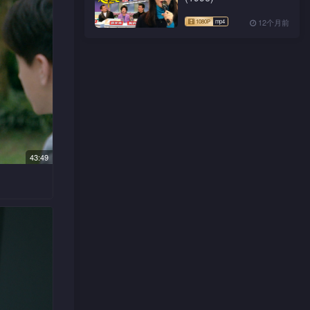
却登上逸
意想不到
12个月前
的要求，
子廉投得
英拔惨
43:49
膺品。熊
兄蒋平江
……英拔
。远程、
杀远程报
，颂星出