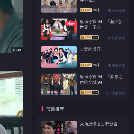
前天发布
欢乐今宵’94 –「花弗新
New
世界」王菲
前天发布
夫妻的博弈
43:49
早前更新
在逃刀手
欢乐今宵’94 –「禁毒之
身分。逸
声响全城’94」
希仁设法
来的实习
7天前发布
弟。希仁
新弥的签
节目推荐
妻子！
大地恩情之古都惊雷