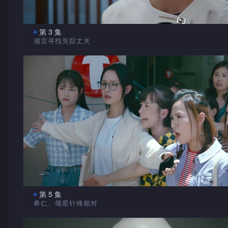
第 3 集
湘言寻找失踪丈夫
湘言被控非礼，却称新弥是其失踪丈夫文贵利，重投警队
飞接手此案。希仁、熊飞推断新弥有可能整容及改名换姓。希
见新弥，出席家族饭局，其母赵舟警告不可得罪新弥这个代言
希仁却设法试探他。湘言突然认罪，希仁等要查出个中原因…
言其后态度大变，拒绝与众人合作。希仁查到湘言曾经流产，
此事另有内情。希仁等为搜证出席拍卖会，希仁重遇嫂子王颂
两人曾有一段旧情。逸桐替熊飞办事，取得新弥的身份证……
第 5 集
希仁、颂星针锋相对
希仁怀疑新弥与诗雅曾有联络，欲查找证据，颂星阻止并