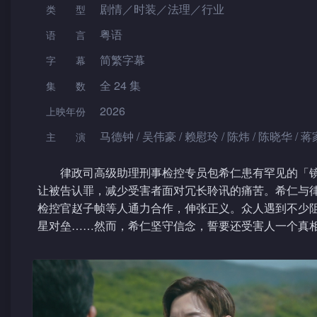
剧情／时装／法理／行业
类型
粤语
语言
简繁字幕
字幕
全 24 集
集数
2026
上映年份
马德钟 / 吴伟豪 / 赖慰玲 / 陈炜 / 陈晓华 / 蒋
主演
律政司高级助理刑事检控专员包希仁患有罕见的「镜
让被告认罪，减少受害者面对冗长聆讯的痛苦。希仁与
检控官赵子帧等人通力合作，伸张正义。众人遇到不少
星对垒……然而，希仁坚守信念，誓要还受害人一个真