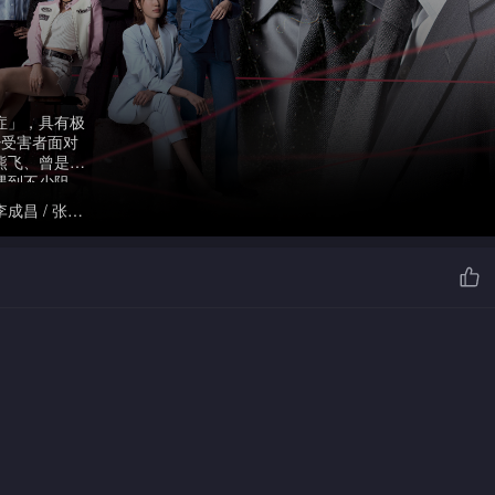
症」，具有极
少受害者面对
熊飞、曾是受
遇到不少阻
人王颂星对
 李成昌 / 张驰