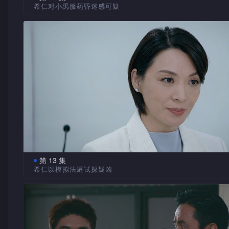
希仁对小禹服药昏迷感可疑
颂星以自身经历劝小禹谦卑面对与家勉的关系；小禹要与
复合却遭拒。律师会质疑考试成绩，舒琴怀疑小禹作弊，公孙
头赞成重考，被小禹理怨。小禹被发现服食过量「聪明药」昏
家勉自责；公孙珀亦感内疚，希仁怀疑事件另有内情。熊飞找
调查黑市「聪明药」来源。希仁等查到小禹当枪手代做功课，
她被同学识破身分而遭威胁。家勉与希仁翻查颂星的试卷，有
发现；颂星不问情由责怪希仁，家勉有感二人关系不寻常……
第 13 集
希仁以模拟法庭试探疑凶
伍家俊被指与公孙珀合谋作弊，向希仁等道出他与舒琴、
的瓜葛。希仁与颂星以实习课为名，安排学生到律政中心上模
庭，彦枫、舒琴分别担任控方与被告，骆子豪担任辩方，希仁
禹的案情试探各人反应。小禹转院后情况好转，真凶得知后有