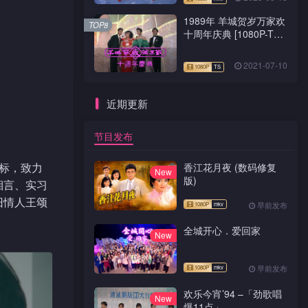
1989年 羊城贺岁万家欢
TOP8
十周年庆典 [1080P-TS
源码]
2021-07-10
近期更新
节目发布
标，致力
香江花月夜 (数码修复
New
版)
湘言、实习
旧情人王颂
早前发布
全城开心．爱回家
New
早前发布
欢乐今宵’94 –「劲歌唱
New
爆11点」