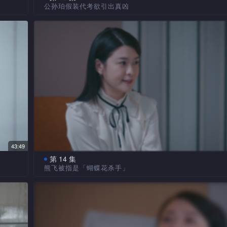
公孙珀假装代考欲引出真凶
家勉
入职律政司的湘言，随熊飞、逸桐往小禹住所搜证，
珀带
疑。小禹当同学枪手代考，并用特别方法作弊，公孙珀使
迷，
事的来龙去脉。众人追查「聪明药」来源有重大发现，怀
逸桐
与小禹昏迷有关。公孙珀为查明真相，欲加入颂星的徒弟
推测
遭颂星刁难……公孙珀假装代考引出疑凶，要求对方供应
重大
药」，寄药者却非此人。重考当天，公孙珀与疑凶交换帐
码，要借此确认其身分，却被律师会主席指控作弊！
43:49
第 14 集
熊飞被指是「蝴蝶花杀手」
彦枫
湘言找希仁调查卓霓疑遭家暴之事，发现端倪。卓霓
拟法
里插了一朵蝴蝶花，脸上更被割字！不久，出现第二名死
以小
受害者邢文珌，她死前曾致电报警，称遭熊飞所害！熊飞
所行
传媒称他为「蝴蝶花杀手」，其心理治疗师袁天枞指他疑