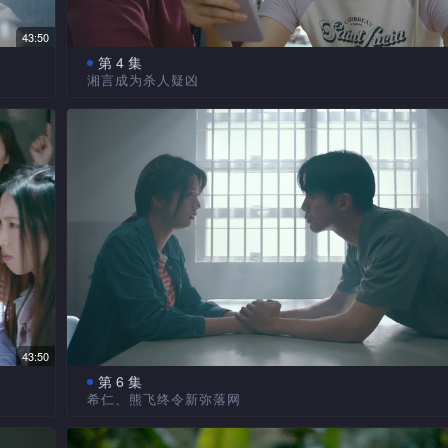
43:50
第 4 集
湘言成为杀人疑凶
的熊
文贵利与前女友所生的女儿文晶晶疑偷偷来港，湘言
仁为
问其下落，但不果，担心下向熊飞求助，熊飞成功让她对
人，
心。湘言收到讯息，往酒店等待与新弥会面，那里却发生
…湘
湘言被当成疑犯，颂星出任其辩护律师，希仁怀疑颂星另
怀疑
熊飞向认识死者张诗雅的逸桐打探消息，追查下发现诗雅
星，
过晶晶……颂星提出以精神错乱作为湘言的抗辩理由，湘
用颂星。熊飞找到新弥褓姆车的定位纪录，循这线索追寻
43:50
第 6 集
希仁、熊飞终令新弥落网
协助
希仁想到令庆历集团放弃新弥的方法，善昱最终交出