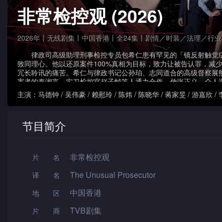
非常检控观 (2026)
2026年丨无线剧集丨中国香港丨全24集丨剧情／时装／法理／行业
律政司高级助理刑事检控专员包希仁患有罕见的「镜反射触觉
致同理心。他以还原案件100%真相为目标，致力让被告认罪，减
冗长聆讯的痛苦。希仁与律政书记公孙珀、志同道合的高级督察展
害者的秦湘言、实习检控官赵子帧等人通力合作，伸张正义。众人
力，希仁甚至要与身为财团长女的母亲为敌、跟身为大律师的旧情
主演：
马德钟 / 吴伟豪 / 赖慰玲 / 陈炜 / 陈晓华 / 蒋家旻 / 游嘉欣 /
垒……然而，希仁坚守信念，誓要还受害人一个真相和公道！
豪 / 程可为 / 潘志文 / 张国强
节目简介
非常检控观
片名
The Unusual Prosecutor
译名
中国香港
地区
TVB剧集
片 商