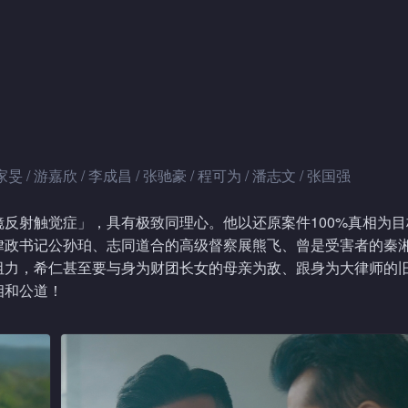
家旻 / 游嘉欣 / 李成昌 / 张驰豪 / 程可为 / 潘志文 / 张国强
反射触觉症」，具有极致同理心。他以还原案件100%真相为目
律政书记公孙珀、志同道合的高级督察展熊飞、曾是受害者的秦
阻力，希仁甚至要与身为财团长女的母亲为敌、跟身为大律师的
相和公道！