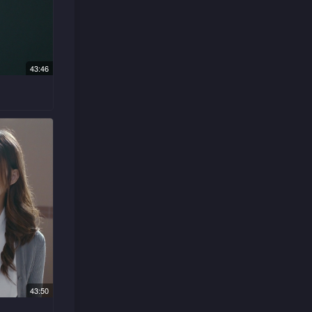
43:46
止家勉出
得逞，欲
组成温习
弟。公孙
上考试当
舒琴更突
绩……
43:50