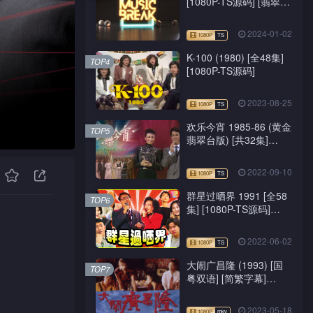
[1080P-TS源码] [翡翠
台/J2台]
2024-01-02
K-100 (1980) [全48集]
TOP4
[1080P-TS源码]
2023-08-25
欢乐今宵 1985-86 (黄金
TOP5
翡翠台版) [共32集]
[1080P-TS源码]
2022-09-10
群星过晒界 1991 [全58
TOP6
集] [1080P-TS源码]
[ATV新亚视]
2022-06-02
大闹广昌隆 (1993) [国
TOP7
粤双语] [简繁字幕]
[1080P-mkv]
2023-05-18