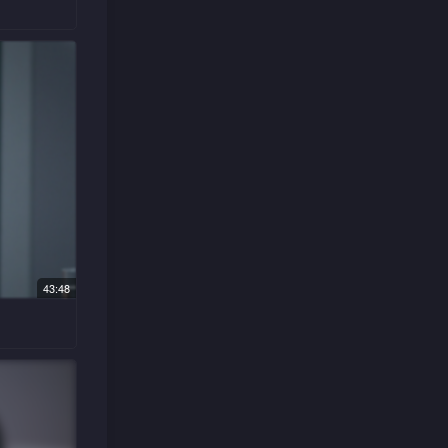
发现有可
计查出此
疑徐彦枫
竞逐战，
「聪明
号与密
43:48
被杀，嘴
状相似的
被通缉，
因童年阴