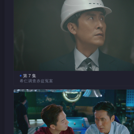
新弥化解危机。颂星为湘言保释，希仁受公众责难。晶晶获寻
送院，疑被喂食药物。希仁感错怪颂星，颂星不屑他与家族作
诗雅死前曾于庆历集团收购的网站投稿，疑是指控新弥，希仁
弟庞善昱查找投稿遭拒。晶晶醒后称甚么也记不起，熊飞找到
录音，与希仁鼓励她说出真相。希仁决定检控新弥，颂星出任
的代表律师，她与希仁针锋相对，扬言在庭上将肆意盘问晶晶
第 7 集
希仁调查赤盆冤案
艺术系研究生饶馨仪请求希仁帮忙，调查其陶艺家父亲饶
怀疑遭杀害之事。赤盆曾由英拔修复，经化验后证实盆上有属
拔的血液反应。众人追查赤盆来源，查到买家是古董商人叶志
卖家竟是庞喆，希仁遂试探庞喆……馨仪终让众人听到英拔冤
声，英拔道出凶手身分，馨仪听后感惊惶。熊飞遭从前的手下
与陈立新打伤，逸桐为他包扎伤口，二人共度整夜。馨仪似有
暪，公孙珀、熊飞查到馨仪与教授何远程疑有不可告人的秘密