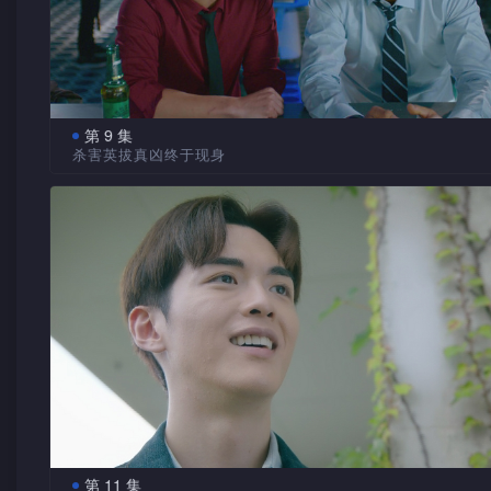
第 9 集
杀害英拔真凶终于现身
远程、映朱否认与英拔之死有关，英拔的头骨上却发现带
朱DNA之物。颂星惊讶庞喆获保释，庞喆或会阻挠其子包家勉
医美集团的行政总裁。映朱指证庞喆是杀人及走私古董的主谋
喆再次被捕，他却早有部署。希仁等查出拍卖行的非法勾当，
商志健竟参与其中！志健供出英拔惨死的经过；颂星却向希仁
质疑……赵舟要希仁暂缓释放庞喆，更重提他与颂星的旧事。
忆及亡兄，借酒浇愁……馨仪设局引出真凶，与其对质……
第 11 集