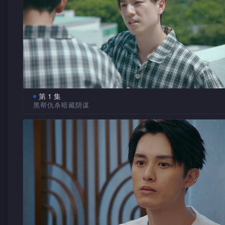
第 1 集
黑帮仇杀暗藏阴谋
检控官包希仁成功检控本港首宗无尸体、无法证、无认罪
人案被告，却因某些缘故设法令案件重审，令死者的女儿认为
帮被告，怒掷骨灰盅泄忿……五年后，黑帮老大邓车堡遭仇家
仇，路过的希仁纵没受伤却被送院诊治。车堡的手下展熊飞知
仁患有镜反射触觉症，能感受别人的痛楚。车堡存活下来，熊
手下杨文顶却代罪而死，文顶的好友白逸桐迁怒熊飞。熊飞打
文顶讨回公道，但拒与希仁合作。希仁怀疑仇杀事件另有内情