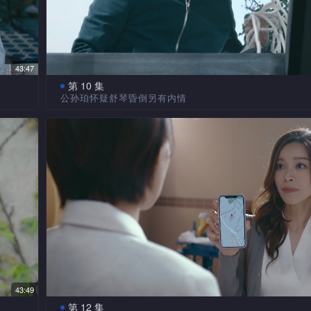
43:47
第 10 集
公孙珀怀疑舒琴昏倒另有内情
有映
真凶道出英拔遇害真相，欲对馨仪下手……庞喆要阻
成为
任医美集团行政总裁，颂星设法制止；庞喆使计陷害子廉
，庞
接掌新酒店。公孙珀修读法学专业证书课程，与范小禹等
古董
小组。颂星担任课程讲师，宣布考试最高分者可成为其徒
提出
珀发现同学之中，有嗑药、「请枪」代做功课等问题。网
希仁
天发生不少状况，包括小禹迟到、视像镜头一度失灵，姚
然昏倒！公孙珀怀疑舒琴昏倒另有隐情。颂星公布考试成
43:49
第 12 集