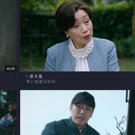
回并
络投稿，内有指控新弥的证据。新弥与子宪欲返回韩国，
对。
桐的车辆，熊飞设法拦截。新弥否认杀人，此时希仁出示
托徒
的证据！湘言接到新弥来电要求见面，新弥提出出乎意料
关键
湘言似被说服……拍卖会上，善昱的父亲庞喆鼓励外甥赵
新弥
天价古画。饶馨仪拿着名贵赤盆到警局报案，声称父亲饶
！
死，鬼魂藏于盆中，众警不相信其说话……
43:45
第 8 集
希仁被馨仪刺伤
英拔
馨仪向希仁、公孙珀坦承自己受远程利用，为他制作
于英
飞查到颜映朱的拍卖行可能出售非法走私古董，逸桐的义
健，
也涉案被捕。希仁往找颂星，希望她出任平江的辩护律师
魂发
冤魂引领馨仪、希仁等至一个工场外，终找到英拔的头骨
艾侠
映朱两夫妻，此时与庞喆在工场的办公室内密会，馨仪欲
隐
仇，希仁阻止而被馨仪刺伤！庞喆等人涉嫌谋杀英拔被捕
……
任庞喆的代表律师，但庞喆不信任她……