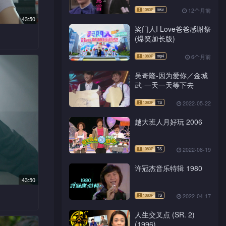
12个月前
43:50
奖门人I Love爸爸感谢祭
(爆笑加长版)
找新弥探
6个月前
新弥死
吴奇隆-因为爱你／金城
堕楼案。
武-一天一天等下去
有目的。
死前曾见
2022-05-22
言却仍起
越大班人月好玩 2006
晶晶……
2022-08-19
许冠杰音乐特辑 1980
43:50
2022-04-17
人生交叉点 (SR. 2)
诗雅的网
(1996)