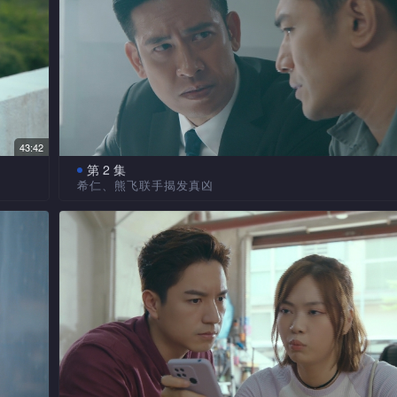
43:42
第 2 集
希仁、熊飞联手揭发真凶
的杀
逸桐与四位义兄合称「陷空道五鼠」，她决意要找出
他偏
下落；律政书记公孙珀使计让车堡的仇家郭奉孝道出刀手
寻
桐偷去车堡的手机，遭熊飞截获，察觉熊飞似另有所图。
悉希
引蛇出洞，在熊飞帮忙下终令害死文顶的真凶被起诉！新
飞的
检控官赵子帧原来是希仁上司赵德敬之子，也是希仁的表
算为
向公孙珀提到当年离开赵家的原因。希仁出席韩国偶像陈
……
唱会，遇上女子秦湘言当众扯开新弥的衣衫，更自称是其