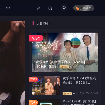
开通会员
近期热门
TOP1
欢乐今宵 (黄金翡翠台版) [全45集]
[1080P-TS源码]
欢乐今宵 1984 (黄金翡
TOP2
翠台版) [共30集]
[1080P-TS源码]
2022-07-23
Music Break [共185集]
TOP3