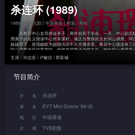
杀连环 (1989)
1989年丨单元剧丨中国香港丨时装／刑侦
某教育中心女导师金美子，两年前死于非命。一天，中心职员M
用美子的名义报读中心所有课程，遂託当警探的兄长阿山调查。阿
妹妹慧子，发现她欲为姐报仇但不久亦遭杀害。事后中心接连有三
阿山调查连环凶案期间，赫然发现慧子仍然在生，她向阿山透露美
因，可惜她遭人买凶暗杀，受了重伤入院。最终，阿山揭发真凶原
主演：
许志安 / 卢敏仪 / 郭富城
的父亲，美子当年被三位导师害死，他不惜设局为爱女报仇。
节目简介
杀连环
片名
EYT Mini-Drama ’89 (II)
译名
中国香港
地区
TVB剧集
片 商