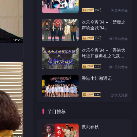
前天发布
欢乐今宵’94 –「禁毒之
声响全城’94」
6天前发布
12:23
欢乐今宵’94 –「香港大
球场开幕典礼之飞跃幻
彩极限」
的地址，
6天前发布
继续查问
为担心。
香港小姐湘遇记
后山往找
前天更新
节目推荐
傲剑春秋