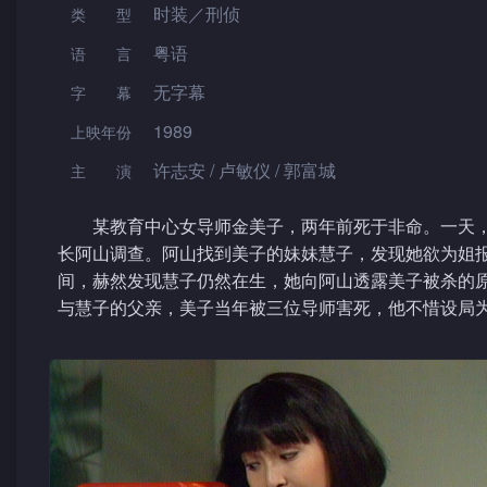
时装／刑侦
类型
粤语
语言
无字幕
字幕
1989
上映年份
许志安 / 卢敏仪 / 郭富城
主演
某教育中心女导师金美子，两年前死于非命。一天，
长阿山调查。阿山找到美子的妹妹慧子，发现她欲为姐
间，赫然发现慧子仍然在生，她向阿山透露美子被杀的
与慧子的父亲，美子当年被三位导师害死，他不惜设局