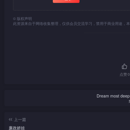
叔本是金美子与金慧子的父亲，于是他来报仇。
©
版权声明
此资源来自于网络收集整理，仅供会员交流学习，禁用于商业用途，本
点赞
0
Dream most deep pl
上一篇
廉政娇娃