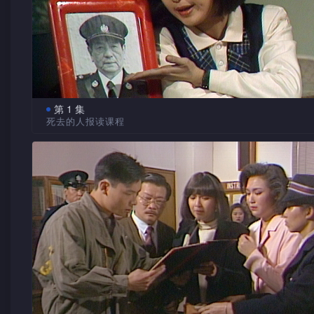
第 1 集
死去的人报读课程
两年前死了一个女人叫金美子，但两年后却用死者的名义
某中心所有课程。中心的三位导师一听到金美子的姓名，即时
惊，其中一名导师更惊至晕倒。May的兄长山是警察，对此案
好奇，在May的鼓励下，他开始为查此案四处奔波。