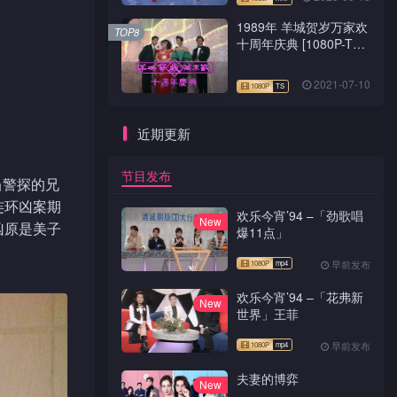
1989年 羊城贺岁万家欢
TOP8
十周年庆典 [1080P-TS
源码]
2021-07-10
近期更新
节目发布
当警探的兄
连环凶案期
欢乐今宵’94 –「劲歌唱
New
凶原是美子
爆11点」
早前发布
欢乐今宵’94 –「花弗新
New
世界」王菲
早前发布
夫妻的博弈
New