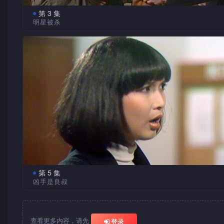
第 3 集
明星被杀
健康舞蹈班的陈sir在一座谈会中被杀，但山发觉女疑凶李
有不在场证据，因为李主任亦在座谈会中听讲座。这时候发觉
本来只有三十人报名，但杀人后却发现报名表上多了一个人，
子；然后山从上一个死者身上没有疤痕，断定死者不是金慧子
时应该已死的金慧子却打电话给他。
第 5 集
凶手是良叔
山终发现原来杀人者是良叔，良叔用录音的方法误导大众
陈sir在讲座之后被杀，但原来陈sir早在座谈会开始时已被杀
录音顶替真人声音。于是真相大白，良叔杀死三人的原因，因
查看更多内容，请先
登录