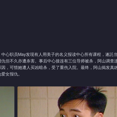
中心职员May发现有人用美子的名义报读中心所有课程，遂託
报仇但不久亦遭杀害。事后中心接连有三位导师被杀，阿山调查
原因，可惜她遭人买凶暗杀，受了重伤入院。最终，阿山揭发真
为爱女报仇。