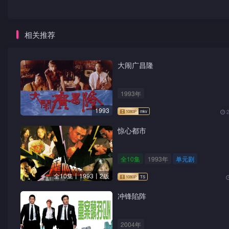
相关推荐
大闹广昌隆
1993年
1993
惊心都市
全10集
1993年
单元剧
全10集丨1993丨2版
冲锋陷阵
2004年