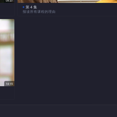
09:37
第 4 集
报读所有课程的理由
主任
山见到真的金慧子，金慧子说出她知道谁杀了她姐姐
讲座
她说出曾经被三个男人包起，三个男人对她不好，金美子
金美
情真相，却被三个男人杀了。金慧子于是报了所有课程，
，这
出真凶。李sir被杀，却不知凶手是谁。山后来捉住疑凶，
被人杀了。
14:15
以为
，再用
为良