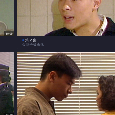
10:05
第 2 集
金慧子被杀死
报了
警探山为了查此案四处奔波，依据金美子报名时所报
大
找到金美子的妹妹金慧子，金慧子起初并不合作，但当山
甚为
时，他发现金美子的妹妹金慧子欲为其姐报仇，山为此颇
不久金慧子却被杀死。山再去查现场资料时却被打晕。然
金慧子的邻居查问时，找到一些线索。