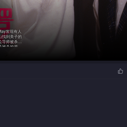
ay发现有人
山找到美子的
位导师被杀，
子被杀的原
是美子与慧子