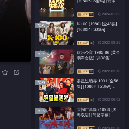
[1080P-TS源码] [翡翠
台/J2台]
2024-01-02
K-100 (1980) [全48集]
TOP4
[1080P-TS源码]
2023-08-25
欢乐今宵 1985-86 (黄金
TOP5
翡翠台版) [共32集]
[1080P-TS源码]
2022-09-10
群星过晒界 1991 [全58
TOP6
集] [1080P-TS源码]
[ATV新亚视]
2022-06-02
大闹广昌隆 (1993) [国
TOP7
粤双语] [简繁字幕]
[1080P-mkv]
2023-05-18