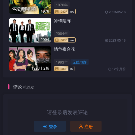
1976年
1976
2023-05-18
冲锋陷阵
2004年
2004
2023-05-18
情危夜合花
1993年
无线电影
1993丨2版
12个月前
1080P
mkv
评论
抢沙发
请登录后发表评论
1080P
TS
登录
注册