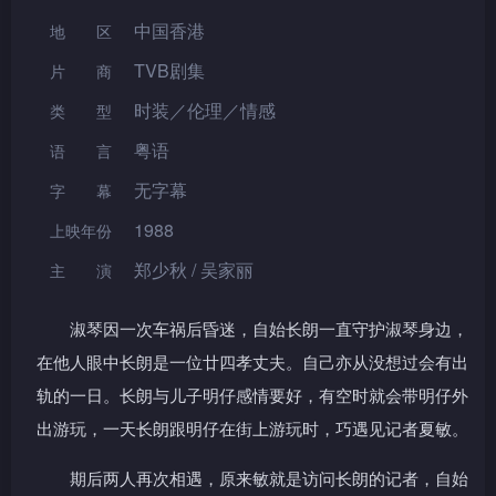
中国香港
地区
TVB剧集
片 商
时装／伦理／情感
类型
粤语
语言
无字幕
字幕
1988
上映年份
郑少秋 / 吴家丽
主演
淑琴因一次车祸后昏迷，自始长朗一直守护淑琴身边，
在他人眼中长朗是一位廿四孝丈夫。自己亦从没想过会有出
轨的一日。长朗与儿子明仔感情要好，有空时就会带明仔外
出游玩，一天长朗跟明仔在街上游玩时，巧遇见记者夏敏。
期后两人再次相遇，原来敏就是访问长朗的记者，自始