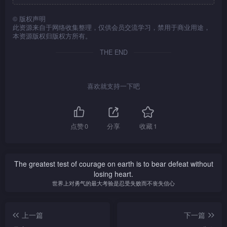
情要好，有空时就会带明仔外
出游玩，一天长朗跟明仔在街
©
版权声明
期后两人再次相遇，原来
此资源来自于网络收集整理，仅供会员交流学习，禁用于商业用途，
上游玩时，巧遇见记者夏敏。
敏就是访问长朗的记者，自始
本资源版权归版权方所有。
两人开始交往，虽然他们保持
THE END
距离，但实质感情已起了变
化。敏最终主动跟长朗发生关
系，长朗心中有愧于淑琴，当
敏离开香港，朗以为一切告一
喜欢就支持一下吧
段落，但敏回港后又再找长
朗，长朗无法抗拒敏的热情，
于是两人的关系维持了一段时
间，而长朗生活上亦有所改
点赞
0
分享
收藏
1
变。但没多久，长朗开始发现
两人的关系不能长此下去。与
此同时，淑琴的病情突然有
The greatest test of courage on earth is to bear defeat without
变，长朗方发觉自己不可以失
losing heart.
去淑琴。敏看见长朗心中最爱
世界上对勇气的最大考验是忍受失败而不丧失信心
还是他的太太，方知道自己在
长朗心中并不是第一位。最后
只好黯然离开。
上一篇
下一篇