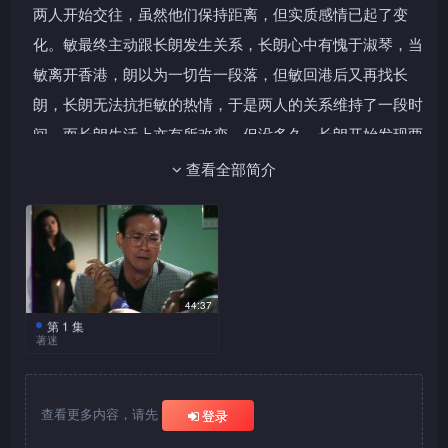
两人开始交往，虽然他们保持距离，但实质感情已起了变
化。敏最终主动跟长朗发生关系，长朗心中有愧于淑琴，当
敏离开香港，朗以为一切告一段落，但敏回港后又再找长
朗，长朗无法抗拒敏的热情，于是两人的关系维持了一段时
间，而长朗生活上亦有所改变。但没多久，长朗开始发现两
人的关系不能长此下去。与此同时，淑琴的病情突然有变，
查看全部简介
长朗方发觉自己不可以失去淑琴。敏看见长朗心中最爱还是
他的太太，方知道自己在长朗心中并不是第一位。最后只好
黯然离开。
44:37
第 1 集
著迷
淑琴因一次车祸后昏迷，
自始长朗一直守护淑琴身边，
在他人眼中长朗是一位廿四孝
查看更多内容，请先
登录
丈夫。自己亦从没想过会有出
轨的一日。长朗与儿子明仔感