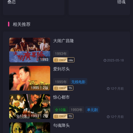
叠恋
猎魂
相关推荐
大闹广昌隆
1993年
1993
2023-05-18
爱到尽头
1995年
无线电影
1995丨2版
12个月前
惊心都市
全10集
1993年
单元剧
全10集丨1993丨2版
12个月前
勾魂降头