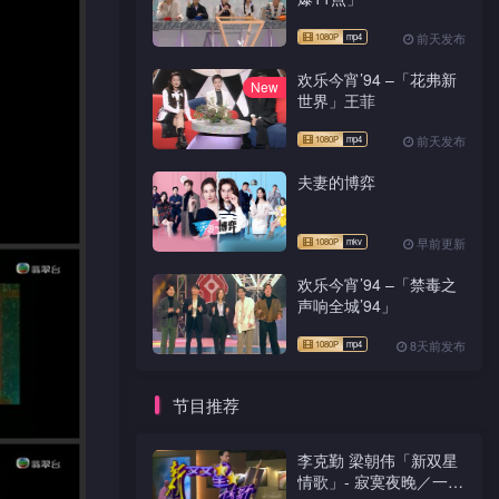
前天发布
欢乐今宵’94 –「花弗新
New
世界」王菲
前天发布
夫妻的博弈
早前更新
欢乐今宵’94 –「禁毒之
声响全城’94」
8天前发布
节目推荐
李克勤 梁朝伟「新双星
情歌」- 寂寞夜晚／一生