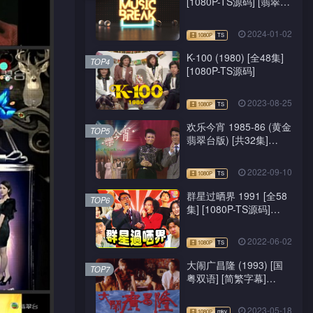
[1080P-TS源码] [翡翠
台/J2台]
2024-01-02
K-100 (1980) [全48集]
TOP4
[1080P-TS源码]
2023-08-25
欢乐今宵 1985-86 (黄金
TOP5
翡翠台版) [共32集]
[1080P-TS源码]
2022-09-10
群星过晒界 1991 [全58
TOP6
集] [1080P-TS源码]
[ATV新亚视]
2022-06-02
大闹广昌隆 (1993) [国
TOP7
粤双语] [简繁字幕]
[1080P-mkv]
2023-05-18