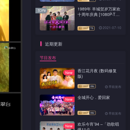
1989年 羊城贺岁万家欢
TOP8
十周年庆典 [1080P-TS
源码]
2021-07-10
近期更新
节目发布
香江花月夜 (数码修复
New
版)
早前发布
全城开心．爱回家
New
早前发布
欢乐今宵’94 –「劲歌唱
New
爆11点」