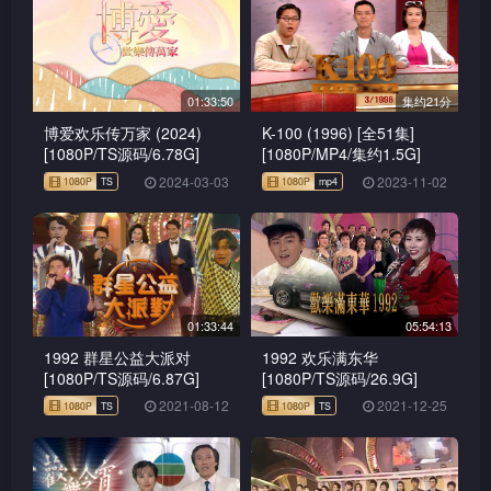
01:33:50
集约21分
博爱欢乐传万家 (2024)
K-100 (1996) [全51集]
[1080P/TS源码/6.78G]
[1080P/MP4/集约1.5G]
2024-03-03
2023-11-02
01:33:44
05:54:13
1080P
TS
1080P
mp4
1992 群星公益大派对
1992 欢乐满东华
[1080P/TS源码/6.87G]
[1080P/TS源码/26.9G]
2021-08-12
2021-12-25