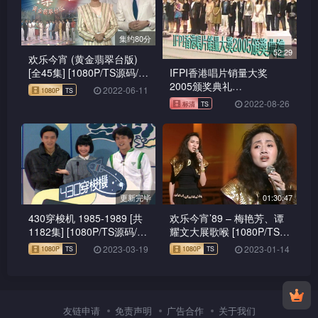
集约80分
52:29
欢乐今宵 (黄金翡翠台版)
IFPI香港唱片销量大奖
[全45集] [1080P/TS源码/集
2005颁奖典礼
约5.5G]
2022-06-11
1080P
TS
1080P
TS
[576p/TS/1.84G] [TVS3]
2022-08-26
更新完毕
01:30:47
430穿梭机 1985-1989 [共
欢乐今宵’89 – 梅艳芳、谭
1182集] [1080P/TS源码/大
耀文大展歌喉 [1080P/TS源
小不等]
码/6.61G]
2023-03-19
2023-01-14
1080P
TS
标清
TS
友链申请
免责声明
广告合作
关于我们