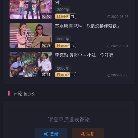
对」
2000年
03:40
2022-06-03
苏永康 陈慧琳「乐韵悠扬伴紫钗」
2000年
02:39
2021-12-04
1080P
TS
李克勤 黄贯中 – 小姐，你好嘢
2000年
03:48
2022-06-03
1080P
TS
评论
抢沙发
请登录后发表评论
1080P
TS
登录
注册