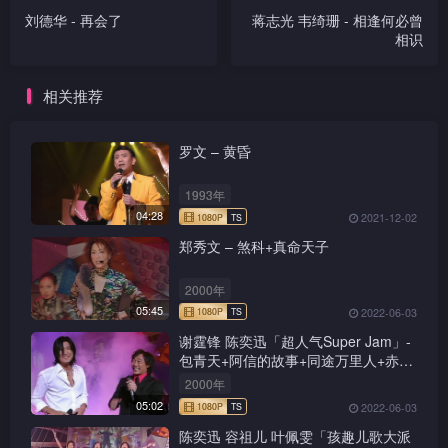
刘德华 - 再会了
蒋志光 韦绮珊 - 相逢何必曾
相识
相关推荐
罗文 – 黄昏
1993年
04:28
2021-12-02
郑秀文 – 煞科+真命天子
2000年
05:45
2022-06-03
谢霆锋 陈奕迅「超人气Super Jam」-
包青天+阿信的故事+同途万里人+赤的
疑惑+新鸳鸯蝴蝶梦+前程锦绣
2000年
05:02
2022-06-03
陈奕迅 容祖儿 叶佩雯「孩趣儿歌大派