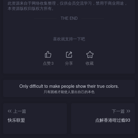
测试观众平日乘车是否有留意
乾所在；慧中则凭灵敏的嗅
陈滢、朱晨丽、高海宁
之欲出！
玻璃杯「自爆」。三大高手赛
龚嘉欣、唐诗咏、黄翠如
此资源来自于网络收集整理，仅供会员交流学习，禁用于商业用途，
起脚射门踢空气，或是近距离
这次他会遥距与两位后辈「小
他的身高竟成了最大阻碍？智
高浪费了不少时间，详情为
逐「魔术飞毡竞赛」。她们要
港元现金的终极大奖！
身旁的细节。九龙站、美孚站
觉，快速锁定目标，但樱桃小
（高Ling）及后参与「健身球
前拉票，心姐自创押韵金句，
躺在软垫上进行「捲布竞
本资源版权归版权方所有。
不中目标，场面惹笑！
宝」陈嘉佳、「糖妹」黄山怡
雯争胜决心十足，不惜赤脚上
何？Jacquelin手长脚长，坐上
坐在毡上，斗快移动到终点，
与红磡站中，到底哪个车站的
嘴成了她的阻碍，究竟怎麽一
竞赛」。三位美女要坐在健身
博得全场掌声；Becky竟力撑
赛」，利用身体把布捲起，连
斗快「食云吞面」。糖妹口部
阵。面对两位「超强」对手，
只有其小腿般高度的三轮车，
中途还要用毡表演简单魔术。
THE END
出口最多？哪个最少？
回事？
球上，利用球身的弹力通过三
Han Jin，莫非是让对手鬆懈
人带布最快滚到终点者胜。翠
比小宝大，可会是她吃得更快
千雪又会如何「拆局」？
能否顺利过关？
现场众人一致看好年轻、短小
道关卡，然后喝掉瓶中牛奶，
的诱敌策略？
如过往多次出战「超强游
西力龙文化区的发展，是
的优势？小宝视「食」为强
精悍的Anjaylia，Jess则被认
挑战才告完成。其中一个关
香港有「美食天堂」的美
不少市民关注的话题。假如政
戏」，成绩却令人惨不忍睹，
项，并有着「冇得输」的自尊
为是「包尾冠军」。翠翠又能
誉，世界各地的名菜都可找
卡，她们会以头盔上的针刺破
府把发展权交给家庭观众，大
这次能否如愿一洗「污名」？
喜欢就支持一下吧
心，斗心旺盛；她以极速「鲸
在旅游节目《4个小生去
否凭着身高优势突围？
三组男士先会展开「跳跳
到，食肆数目多不胜数。今回
汽球，陈滢与晨丽均受身高所
家希望西九文化区摇身变成大
赛前，她还拿与嘉欣、诗咏的
吞」云吞面，更教现场众人目
旅行》的记者招待会上，其中
裤竞赛」，其中两位队员拿稳
另一条题目，便要观众在离
限，要多次尝试方能成功。人
型的水上主题公园、夜市还是
「特殊关係」向两位对手施
瞪口呆！校长、糖妹两位的
两位「小生」谢贤与曾江发生
短裤，让主力队员准确地跳进
岛、北区、大埔三区当中，按
如其名的高Ling可否顺利胜
购物Outlet？竞猜题目以游戏
压，二人可会「放水」让她取
「食力」又如何？
不快事件，引起全城关注。对
裤管之中，斗快连续穿上四条
食肆多寡排出次序。嘉宾们一
出？
参加者的喜好为依归，最终的
胜？比拼期间，森美笑得喘不
点赞
3
分享
收藏
于事件起因，坊间传出多个版
短裤。振朗在剧集《爱．回
面倒认为大埔区「多嘢食」，
「超强结果」如何？
过气来，究竟过程有多「爆
本，在「一时衝动真打斗」、
家》曾展示过高难度的瑜珈动
森美却力排众议支持离岛区，
趣」？
「为宣传」、「有积怨」三个
作，身体的协调性强，这次能
「超强结果」可会出乎意料？
三队及后出战「著衫接力
「超强选择」当中，大家又倾
否摘下冠军？其他两队又会派
Only difficult to make people show their true colors.
赛」，两位队员要轮流摆出手
向相信哪一个？主持特别请来
出什么选手应战？
只有困难才能使人显出自己的本色
贴手姿势，由另一位队员把T
目击事件的另一「小生」Joe 
恤拉到后者身上，各队员要轮
Junior、娱乐新闻主播李漫芬
流拉衫、著衫，最快完成七次
亮相，以第一身角度描述「现
上一篇
下一篇
的一队为胜。比赛既考验队员
场实况」，有何独家内幕？
之间的默契，各人临场亦要保
快乐联盟
点解香港咁过瘾93
持冷静专注，牢记自己的顺
序、岗位。三队赛前各派队员
脱衣「骚肌」，但健硕身形能