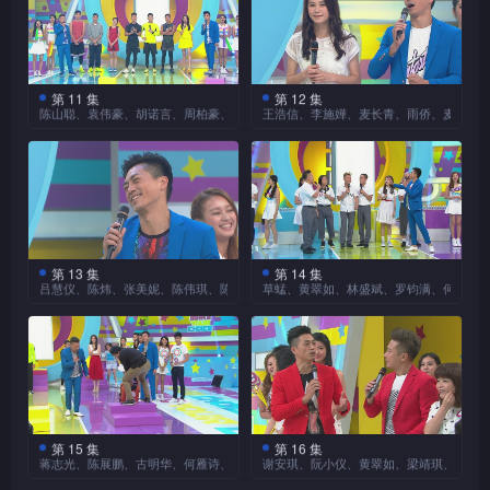
不单有人脱掉外衣，更有人赤
定欣、杨秀惠、赵永洪、C君
人一步？「拉票」时段，绮雯
金。除了原有的十份一万元现
生，因为她们平日是隐藏在萤
雯于拉票时做出一字马，展示
脚上阵，这些举动对最终的
与温家伟来到节目大玩游戏！
似乎信心「爆棚」，甫开赛她
金奖及两份五千元安慰奖之
竞赛地点接着移到室内泳
光幕后的配音组精英。三位
身躯的柔软度。战况看似会呈
「超强结果」，又会带来什么
他们的临场表现，更会直接影
的坐椅却「原封不动」，最终
池，洪天明与陆浩明带领刘温
外，更有一位幸运儿可独得十
「超强女声」都有参与热播外
现「一面倒」的局面，结果却
影响？
响观众抢积分、赢大奖的机
竞猜问题第二关，林盛斌
较冠军多花了逾两倍时间完成
馨、蕊蕊、林泳淘进行「水中
万大元现金，开心欢度周末！
购剧《武则天》配音工作，分
令人「大跌眼镜」，不足一万
（Bob）、泰臣、何远东以不
会。
任务，何以如此「失威」？
闭气」比拼。为给家庭观众确
第 11 集
第 12 集
别声演「武则天」、「徐慧」
田蕊妮和胡定欣在剧中的
人猜中最终排名。究竟是有人
节目请来三位香港小姐朱
陈山聪、袁伟豪、胡诺言、周柏豪、邓佩仪、苏伊俊
王浩信、李施嬅、麦长青、雨侨、麦美恩
同的「武则天」造型亮相，
认选择前获得更多参考资料，
与「杨淑妃」，大家可否凭三
「神同步」演出，获得剧迷、
大意失手，还是胜出的「黑
千雪、黄心颖、蔡思贝竞逐
「爆笑」演绎媚娘入宫、受刑
今集以运动为主题，考验
天明特别准备了「啜汽水」、
王浩信、李施嬅、麦长青
人简短的自我介绍，猜出她们
网民「激赞」，主持特此安排
马」洛雯掩藏实力的功夫到
「飞跃进步香港小姐」，家庭
及动胎气三个剧中情节，角遂
一众嘉宾的运动实力，以及家
「吹气球」、「吹蜡烛」的小
（麦包）在剧集《楼奴》中，
替哪个《武》剧角色「发
众演员即场分组比拼同步演
家？
观众可按各自的喜好投选谁是
「扮嘢王」的宝座。Bob、何
庭观众的竞猜眼光。
测试，让她们展示「好气
为求拥有一个「安乐窝」，使
声」？
戏。秀惠与永洪、阿田与定
冠军。主持特别准备三位佳丽
远东扮演的「武则天」身材
量」。三位嘉宾下水后各有闭
出浑身解数。三位演员亮相今
欣、C君与家伟参与第一关
当年的参选片段，让观众重温
「丰满」，似乎相当符合唐朝
气对策，温馨从容瞪眼、蕊蕊
回《超强选择1分钟》，竞逐
「超强版神同步」，每组两名
陈山聪、袁伟豪
她们美貌与智慧并重的风采；
时期的审美标准，主持黄翠如
三组及后出战「鬼同你赛
和泳淘则闭目捏鼻，是否已预
家庭观众最喜爱的「瞓身楼
此外，为了考验三人是否
成员分别隔着屏风即席演同一
（Ben）、胡诺言都是热爱跑
三人亦要再次发挥应对刁鑽问
更对远东的加工身形「啧啧称
跑」竞赛。两位拍档要站在布
示了「超强结果」？
符合香港小姐的高贵大方要
奴」，更是不惜一切！
第 13 集
第 14 集
段戏，让观众检视二人的「同
步的艺人，三位嘉宾出战「丧
题的急才，表现比参选时可有
三名嘉宾轮流躺在特制的
吕慧仪、陈炜、张美妮、陈伟琪、陈芷尤、陈绮雯
草蜢、黄翠如、林盛斌、罗钧满、何佩珉
奇」！面对两位「重量级」对
袋内，并以快步急行的方式走
求，她们亦会进行「仪态万
步」发挥。阿田与定欣这对
跑竞赛」，比拼必定十分激
突飞猛进？到了拉票时段，心
平面家居佈景上，配合主持钱
手的夹攻，泰臣可有出奇制胜
到终点。阿田与定欣赛前再被
「长脚蟹」吕慧仪、陈
千」竞赛。三位佳丽要头顶书
节目由开始，只见森美与
「人鬼姊妹花」能否再次展现
烈。他们要把双脚固定在特制
颖使出了「惊艳」全场的「撒
嘉乐的口述情节即席演戏，当
的对策？
视为热门，何以正式开赛却
炜、张美妮三位「人妻」，平
本走到终点，然后使用特制刀
一众男、女助选团列阵？原来
「超强默契」、大热胜出？
的垫板上，并快速贴地移动到
手锏」，更令思贝甘败下风，
中的「凌空转身」、「倒挂金
「裹足不前」？比赛过后，阿
日把家中事务打点得井然有
叉切开苹果，最快而「优雅
「大师兄」钱嘉乐与黄翠如带
终点，中途还需于不用手的情
究竟心颖的杀着有多厉害？
勾」、「单手掌上压」等高难
田、秀惠均被发现膝盖通红，
条。三人为了争夺「超强靓
周柏豪、邓佩仪
地」完成任务者胜，但三位美
领「快乐联盟」成员蔡一智、
况下「喝水」。山聪与诺言均
《鬼同你OT》以灵异元
度动作，令人拍案叫绝！为抢
实际战况有多激烈？
（Gloria）与香港甲一篮球选
太」宝座亮相节目，展开一番
女为求做出好成绩，均用力把
苏志威（苏老闆）、林盛斌
素为故事骨干，节目亦准备了
自称「下盘」稳健，速度方面
选票，施嬅与浩信更突然「入
手苏伊俊及后合演「篮球三分
龙争凤斗！
苹果劈为两半，似乎忘记正在
（Bob）、罗钧满、何佩珉
施嬅似乎未能尽兴，她及
手錶、独立洋房、麻将三款纸
有优势，Ben则表示饮水「神
戏」，延续剧中互不相让的场
王」竞赛。比赛模式参考自
比拼仪态。千雪于赛前「出口
后加入跟雨侨、麦美恩
（Mandy）穿上校服登场，配
第 15 集
第 16 集
扎用品，要观众竞猜出三者的
速」，兼且较为年轻力壮，究
三位「靓太」仪表大方得
面，麦包可会「渔人得利」？
一智、苏老闆、Bob都已
蒋志光、陈展鹏、古明华、何雁诗、张惠雅
谢安琪、阮小仪、黄翠如、梁靖琪、庄思
NBA明星赛的射三分球大赛，
术」动摇心颖的信心，后者的
（Mayanne）的「呼拉圈竞
合今集的「校园」主题，大玩
价格顺序。Mo认为纸扎麻将
竟谁才是「丧跑王」？
体，化妆、衬衫当然别具心
累积「超强竞赛」的经验，分
入篮次数最多及完成时间最快
节目请来上周末独得十万
临场表现可有受到影响？思贝
赛」比拼，三位美女要扭着呼
竞猜游戏！
《超强选择1分钟》踏入