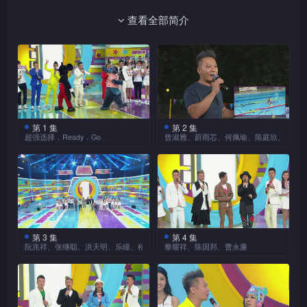
一个星期还设有一个终极大奖，幸运观众有机会独得港币
查看全部简介
100万元奖金！
游戏玩法非常简单：主持于每集发问三条问题，每条问
题都有三个选择，观众只需透过智能手机或平板电脑下载的
TVB fun应用程式，click入「超强选择游戏」，于限时1分
第 1 集
第 2 集
钟之内，编排答案三个选项（A、B、C）的次序。答题限
超强选择．Ready．Go
曾淑雅、蔚雨芯、何佩瑜、陈庭欣、欧阳
时结束后，大会已经同步收集资料，并随即公佈结果。如果
全新互动游戏节目《超强
互动游戏节目《超强选择
选择1分钟》隆重启播，森
1分钟》全面展开！由森美、
观众确认的次序与大会公佈的次序一致，即时可获得1000
美、钱嘉乐和组合草蜢超强列
草蜢和钱嘉乐（大师兄）组成
分；如果只有第一的次序选择正确，则只可得600分，而其
阵主持大局、发问题目，向全
的超强主持阵容，今集预备了
香港观众大派奖金、奖品。节
两个竞猜题目，考验家庭观众
馀次序排列将不获任何分数。
目还会从获得最高分数的参加
的眼光，只要答案排列次序正
者中，抽出十位幸运儿分享十
确，随时瓜分十万元奖金！
第 3 集
第 4 集
至于每个问题的答案选项排序，主要围绕三大类型，分
除了超强主持阵容之外，
大师兄带领嘉宾曾淑雅
阮兆祥、张继聪、洪天明、乐瞳、松冈李那、张秀文
黎耀祥、陈国邦、曹永廉
万元现金奖！
节目也有合共十二位俊男美女
（Jumbo）、蔚雨芯
别是数据、参加者选择的喜好，以及节目直播时艺人参与游
《超强选择1分钟》播出
草蜢、森美、钱嘉乐合组
组成的超强助选团，为观众提
（Rainky）及何佩瑜
两天，已经派出二十万元。赢
的超强主持阵容继续坐镇，执
戏的表现等来决定。换句话说，节目除了考验观众的知识、
供答案选择「贴士」。另外，
（Jeana）走出户外，跳进游
得现金奖的幸运儿固然高兴，
行向家庭观众派发十万元奖金
今集还有三位可爱、活泼、高
泳池，以单桨划动浮床斗快到
眼光之外，参与观众的临场喜好选择，也会直接影响赛果，
其他观众亦不用灰心，因为今
的重要任务！节目准备了两条