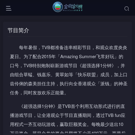
节目简介
每年暑假，TVB都准备连串精彩节目，和观众欢度炎炎
夏日。为了配合2015年「Amazing Summer飞常好玩」的
口号，TVB特别炮制崭新游戏节目《超强选择1分钟》，并
由组合草蜢、钱嘉乐、黄翠如等「快乐联盟」成员，加上口
齿伶俐的森美担任主持，执行向全香港观众「派钱」的神圣
任务，同时发放欢乐正能量。
《超强选择1分钟》是TVB首个利用互动形式进行的直
播游戏节目，让全港观众于节目直播期间，透过TVB fun应
用程式一齐互动玩游戏，赢取巨额奖金。每晚最少送出10
万元奖金，节目合共的奖金总额将不少于400万元，而最后