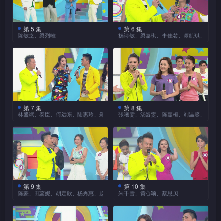
贵的主题乐园卡通人物驾临直
达池边的终点。三位美女「拉
集依然会送上十万元现金奖；
竞猜题目，考验大家的「超
紧张刺激！
播现场，为观众带来欢乐之
票」时都信心十足：Jumbo身
大家只要再接再厉运用超强头
香港艺人当中，周润发
强」观察力及判断力。
回到直播现场，森美、草
馀，究竟他们还有什么特别任
形高佻、臂弯强劲；Rainky带
（发哥）是亲民的表表者，因
脑，将两条竞猜问题的答案正
蜢安排的「晕陀陀赛跑」游戏
第 5 集
第 6 集
务？
主持草蜢与钱嘉乐请来阮
同魔鬼鱼浮床应战；Jeana强
参演剧集《公公出宫》的
大会系统会将每位参与观众每条题目所得之分数，储存
陈敏之、梁烈唯
杨诗敏、梁嘉琪、李佳芯、谭凯琪、张名
他平日最爱走进人群之中，早
确地顺序排列，即有机会获得
同样刺激，并由陈庭欣
兆祥、张继聪、洪天明比拼演
调「一定唔会输」，究竟拥有
三位「公公」黎耀祥（祥
前更掀起了一片在街上「野生
丰富的奖金、奖品！
《超强选择1分钟》今集
（Toby）、欧阳巧莹
黄翠如加入节目的「超强
于其个人游戏帐户内。每晚从最高分的观众群中，抽出当晚
技，竞逐「即场视帝」宝座。 
一身健康肤色的Jumbo能否大
仔）、陈国邦与曹永廉驾临直
捕获」的热潮，可见发哥深受
的奖金「加码」，送出合共十
（Tammy）两位香港小姐，
主持」行列，联同森美、钱嘉
三位「猛男」嘉宾均有「瞓
热胜出？
播现场，他们的临场表现更是
大奖的得主。
市民爱戴的程度。假如发哥与
五万元现金。除了十位家庭观
决战「九龙小姐」马蹄露，从
乐继续向家庭观众派送丰富的
身」演出，在地上滚来滚去；
观众排次序、赢奖金的关键。
「天王」刘德华、「校长」谭
众各羸一万元之外，另有一位
表面看，大家对第一名与第三
奖金、奖品。
家庭观众则根据三人的即兴演
一轮激烈的「热身」过
第一关「吹鸡蛋」比拼，祥仔
晚晚玩《超强选择1分钟》，晚晚有机会赢取丰厚奖
咏麟竞逐「艺人特首」，谁会
幸运儿可独得五万元现金大
名的「超强结果」，似乎已经
后，观众应对玩法有所了解，
技发挥，投选心水选择，会有
与阿廉均自称「吹得之人」；
是「高票当选」的超强人选？
奖！
游戏现场及后移到户外的
心中有数。及至实际比拼，
三位「公公」在紧接的游
金，迎接一个真正「非常好玩」的Amazing Summer！
今集游戏亦踏入答问题、赢奖
什么「超强结果」？另外，阿
阿邦却搬出一堆数字与理论，
杨诗敏（虾头）、梁嘉
浅水湾，森美邀得乐瞳、松冈
Toby自转十圈后立足不稳连森
戏互斗演技，分别坐上正常
第 7 集
第 8 集
金的戏肉！草蜢三子即场比拼
聪与天明在直播现场还身负
看过嘉宾们多晚的落力演
似乎胸有成竹，三人的「斗
琪、李佳芯（Ali）三位嘉宾穿
林盛斌、泰臣、何远东、陆惠玲、郑丽丽、詹健儿
张曦雯、汤洛雯、陈嘉桓、刘温馨、蕊蕊
李那和张秀文（Sammi）进行
美也撞倒地上，场面有多爆
櫈、「雪糕筒」（路障）及
「Sit Up咬棉花糖」，问题是
「特别任务」，并分别与「回
出后，主持蔡一杰（杰仔）亦
气」结果如何？
著睡衣到来，参与第一个竞猜
滑水梯竞赛。三位美女要从滑
引来全城热话的《超强选
笑？马蹄露赛前表示「踎低起
「无影櫈」，看看观众能否猜
今集节目安排了两个竞技
谁能做到最多次数？激斗展开
家」、「拆局」等话题有关，
按捺不住请缨参与今集第一关
游戏「瞓身开风扇竞赛」。三
梯滑下，并以身体加上衝力，
择1分钟》，除了仍有十位幸
身会头晕」，到底属于向观众
中三人被分派的真正「坐
游戏，既挑战嘉宾们的体能，
前，蔡一智、蔡一杰（杰
究竟怎麽回事？
游戏「高跟鞋竞赛」，与陈敏
人要背贴地移动到终点，然后
撞向终点的保龄球瓶，撞倒最
运儿可瓜分十万元现金的大奖
大派「贴士」的真心话，还是
椅」。只见祥仔、阿邦与阿廉
又可考验参赛者的眼光！
仔）、苏志威积极「拉票」，
之、梁烈唯（唯唯）一起穿著
以脚开启风扇者胜出。虾头自
多保龄瓶者为胜。Sammi赛前
之外，今集还增设了两个奖金
刻意示人以弱、隐藏「超强」
坐下来都面容痛苦，似乎同受
杰仔声称能于一分钟内做出一
高跟鞋，斗快走平衡木。杰仔
称「股力」深厚，表示臀部力
自创押韵金句「拉票」，博得
为五千元的安慰奖，游戏参加
实力？
到「雪糕筒」的尖顶「刺
热播剧《鬼同你OT》中
百次Sit Up，苏志威则硬销自
穿上6吋高跟鞋，却表示平日
量是其秘密武器；嘉琪则披上
张曦雯、汤洛雯、陈嘉桓
全场的掌声及笑声，她的滑梯
者只要累积满一千分或以上，
目睹杰仔的表现后，蔡一
激」，究竟哪位的「扮嘢」技
的OL谭凯琪（Zoie）、张名
己体能最强，最终揭晓的「超
在舞台上常以高跟鞋载歌载
丝质睡衣应战，希望藉此减少
出战第一关「单槓转圈」竞
真正实力又如何？乐瞳虽然在
智与苏志威决定不让兄弟「专
便有机会得奖。
俩最精湛？
雅、李绮雯出战第二关游戏
第 9 集
第 10 集
强结果」可会出人意表？
舞，经验十足；敏之穿惯高跟
今集第一条「超强问
与地面的摩擦力。Ali以一身短
赛，三位美女要靠臂力支撑身
陈豪、田蕊妮、胡定欣、杨秀惠、赵永洪、C君、温家伟
朱千雪、黄心颖、蔡思贝
身形上稍为「输蚀」，却强调
美」，加入战圈在第二关「核
「OL竞赛」。三位美女要坐
鞋亦极具优势，唯唯的临场发
题」，节目请来了陆惠玲、郑
袖睡衣亮相，展现优美长腿，
体并在单槓上转圈，耐力与肢
可凭稳健的「下盘」取胜，能
心肌肉训练」夹击唯唯。三人
《鬼同你OT》的主要演
在办公椅上，并利用一双「厕
今集的奖金再度「加
挥可会较为「输蚀」？
丽丽、詹健儿三位女嘉宾。观
可会成为左右最终结果的致胜
体协调缺一不可。嘉桓拥有功
否成功「爆冷」？
均对「推辘」游戏十分认真，
员陈豪（Mo）、田蕊妮、胡
所泵」划向终点，究竟谁能快
码」，合共送出二十一万元奖
众或许会对三人的面孔较为陌
策略？
夫底子，赛前被一致看好。曦