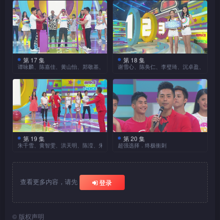
手工精细，价格应较昂贵，主
得。不过，这次「靓太竞赛」
别伙拍Mandy、钧满、翠如出
者为胜。柏豪曾与伊俊一起代
元奖金的家庭观众，亲身分享
以清爽短髮上阵，获得一致看
拉圈通过各个关卡，斗快定输
最后一个星期，奖金再度「加
持嘉乐则倾向用料十足的纸扎
却要她们在「矇眼」的情况下
香蕉、苹果、橙是香港市
战。首个「书包抛文具」竞
表香港篮球青年军，射术不容
赢取巨奖的喜悦，并会向大家
好，可会不负众望？
赢。Mayanne赛前扬言胜出后
码」，每晚送出20份一万元现
独立屋才是「贵货」，究竟谁
民经常吃到的三种水果，味
「化妆」、穿衣，再替临时
赛，三组成员轮流弯身把背着
忽视。Gloria赛前普遍不被看
派发心水「贴士」。究竟她的
要森美献吻，显示无比的争胜
金奖。另外，今个星期每晚积
的「贴士」较为准确？
道、口感各有不同，大家又喜
「老公」穿戴领带，任务并不
书包中的文具抛飞，最远者为
好，她能否替女生们争一口
独到眼光能否帮助参加者选中
决心；施嬅的服饰则「暗藏」
分亦会累积起来，家庭观众的
欢哪一种？观众可按各自的喜
容易。比拼前后，美妮不时受
胜。赛前各人皆豪言壮语，接
气？伊俊身为篮球健将，自必
正确答案，成为今集得到奖金
激烈竞逐及后移师愉景湾
提升战力的玄机。面对两位准
5集累积分数达到三千分或以
三组及后展开「音乐堂」
好投票，最终会开出什么超强
到森美与「大师兄」钱嘉乐
战下来却有人只把文具摔在脚
胸有成竹，但临场可会失手？
泳滩，陈伟琪（Vicky）、陈
的幸运儿？
备十足的对手，雨侨又有什么
竞赛，一边唱歌一边把多个水
上，即有机会独得一百万元的
第 17 集
第 18 集
结「果」？
「针对」，可会影响表现？陈
蒋志光、古明华（古佬）
边，更有一组获主持网开一面
大家于考取驾驶执照时，
谭咏麟、陈嘉佳、黄山怡、郑敬基、彭慧中、金刚
谢雪心、陈奂仁、李璧琦、沉卓盈、陈嘉
芷尤（Apple）、陈绮雯
对策？《学是学非》的「是非
杯上的乒乓球吹走。一智与苏
终极巨奖。
炜自言曾是动作演员，比赛时
两位「最佳男配角」均是好戏
才可录得成绩，场面有多惹
都必须通过泊位考试。今集的
（Aki）进行「滑水梯竞
节目踏入最后一周，除了
精」之前到临节目玩游戏赢多
老闆于选曲上花尽心思，分别
今集以魔法为主题，除了
亦见她身手敏捷，可会轻易胜
之人，这次他们联同陈展鹏以
笑？
「泊位竞赛」除了考验准绳度
赛」，斗快从11米高的巨型充
每晚20个一万元奖额及2个五
输少，Mayanne能否保持姊妹
拣选存在多个「喷气位」的歌
六位艺人嘉宾之外，还请来著
出？慧仪手长脚长，究竟属于
精湛演技，考验观众的竞猜眼
之外，还要比拼完成速度，而
气滑梯滑下，然后通过水泡障
千元安慰奖之外，家庭观众只
们的优秀成绩？
曲参赛，加上两人本身是歌
名魔术师甄泽权（Louis），
争胜优势还是阻碍？
光。三人分别搬运三个不同重
且在停车位前后还设置了障碍
碍。六号（陆浩明）、
要在馀下集数答题累积满三千
手，气量充足，可望佔尽优
为节目增添魔幻元素。
量的行李箱，大家要按行李箱
巴士是市民经常乘搭的交
物，一不小心碰上便会被罚加
香港学生的数学成绩一直
Bob（林盛斌）赛前藉着健体
分或以上，随时有机会独得一
势？翠如选唱生日歌贺嘉乐
通工具，每条巴士路线有多少
的重量，由重至轻排出次序。
在国际上名列前矛，因此主持
时间，令胜负增添变数。谢安
动作，检视三位健康美少女的
百万元的终极大奖！
展鹏及后再与何雁诗、张
「牛一」，最终却要拍档
小仪及后还会挑战「三轮
个车站，大家又是否清楚？今
古佬拿着行李箱下楼梯时因不
准备了一条「超强换算题」，
琪（Kay）、阮小仪、黄翠如
在「斗长气竞赛」中，由
运动细胞，但初步测试成绩能
惠雅（Regen）两位女生进行
Bob「出口相助」，发生了什
车竞赛」，跟梁靖琪
第 19 集
第 20 集
集另一道竞猜题有关973、
胜负荷而跌倒，莫非其行李箱
今集以「食」为主题，郑
考考家庭观众的速算能力，究
三位「女车手」赛前均表示信
三大歌唱界别的高手，分别是
朱千雪、黄智雯、洪天明、陈滢、朱晨丽、高海宁、李漫芬、Joe Junior
超强选择．终极衝刺
否真正预视「超强结果」？
「射龙门竞赛」。各人要戴上
么事？
（Toby）、庄思敏
53、171三条巴士路线，要观
真的最沉重？
敬基、彭慧中、金刚三位嘉宾
竟5750克、10.6磅、12.3斤三
心十足，但甫坐进车厢司机
「粤剧名伶」谢雪心、「唱作
干扰视觉的眼镜，斗快把三个
剧集《拆局专家》演员朱
（Jacquelin）一决高下，三人
《超强选择1分钟》来到
众竞猜三条路线的车站数目，
首先出战「矇眼食饼乾竞
个重量中，由重至轻应该怎样
位，驾驶功夫便无所遁形！小
人」陈奂仁（Han Jin）与歌
足球射进龙门，再跑回起点敲
千雪、黄智雯、洪天明出战
要脚踏儿童三轮车斗快通过三
最后一集，除了龚嘉欣、唐诗
从多到少排列次序。陈炜表
赛」，究竟谁可在看不见又不
排序？限时1分钟，确认答案
仪需要工作人员的帮助，才可
剧界代表李璧琦（Becky）进
响锣鼓。比拼之前，雁诗和
「BB拆局专家竞赛」，三人
个障碍。Toby右手绑着绷带，
咏两名美女现身节目之外，型
查看更多内容，请先
示，过往经常和男朋友乘搭53
用手触碰的情况下，吃掉透明
期间，主持、嘉宾不停提供换
启动引擎。翠如更连手掣亦忘
行大比拼，三位各自唱出一句
登录
Regen竟都自暴其「短」，表
要把窄身T恤拉至膝盖以下，
负伤上阵可会影响表现？森美
男张振朗、黄嘉乐、何君诚亦
号「游巴士河」，认为这条路
胶板上的饼乾，以最多者为
港铁是普罗大众的日常交
算「贴士」，当中可有正确答
记拉起，教旁边的主持森美、
歌并将尾音拉长，期间不能换
示生得较矮小具有优势，最终
蹲着身越过四重障碍，斗快抵
与嘉乐笑称三轮车是为小仪
会各自率领三位兄弟分队竞
三位美女沉卓盈
线车站最多，「贴士」是否可
通工具，与香港市民的生活息
胜。临场比拼，两位男士均不
案？
钱嘉乐心急如焚。Kay胜在表
气，而于止声的同时，Louis
结果是否如此？比赛期间，展
达终点。与两名女生进行体力
「校长」谭咏麟在演艺圈
「度身订做」，娇小身形可望
（Jess）、陈嘉宝
赛，协力向家庭观众派送丰富
信？
息相关。今回另一条题目，便
顾仪态，不停伸出舌头搜寻饼
现淡定，「超强结果」可谓呼
会施展魔法隔空令他们面前的
鹏跑错赛道之外，还有人多次
素有「食物焚化炉」的称号，
比拼，天明看似胜券在握，但
带来优势。不过，小仪却因身
（Anjaylia）、叶翠翠及后角
奖金、奖品，包括独得100万
©
版权声明