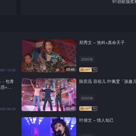
91劲歌颁
郑秀文 – 煞科+真命天子
2000年
05:45
2021-12-02
」- 包青
陈奕迅 容祖儿 叶佩雯「孩趣
惑+新
2000年
03:40
2022-06-03
叶倩文 – 情人知己