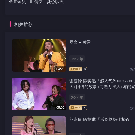
金曲金奖：叶倩文 - 焚心以火
相关推荐
罗文 – 黄昏
1993年
04:28
谢霆锋 陈奕迅「超人气Super Jam
天+阿信的故事+同途万里人+赤的疑
鸳鸯蝴蝶梦+前程锦绣
2000年
05:02
苏永康 陈慧琳「乐韵悠扬伴紫钗」