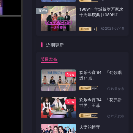
1989年 羊城贺岁万家欢
TOP8
十周年庆典 [1080P-TS
源码]
2021-07-10
近期更新
节目发布
欢乐今宵’94 –「劲歌唱
New
爆11点」
昨天发布
欢乐今宵’94 –「花弗新
New
世界」王菲
昨天发布
夫妻的博弈