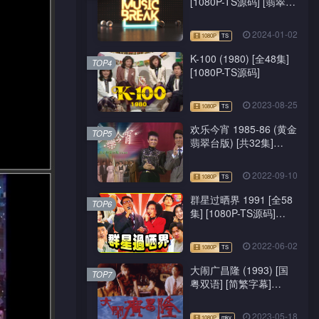
[1080P-TS源码] [翡翠
台/J2台]
2024-01-02
K-100 (1980) [全48集]
TOP4
[1080P-TS源码]
2023-08-25
欢乐今宵 1985-86 (黄金
TOP5
翡翠台版) [共32集]
[1080P-TS源码]
2022-09-10
群星过晒界 1991 [全58
TOP6
集] [1080P-TS源码]
[ATV新亚视]
2022-06-02
大闹广昌隆 (1993) [国
TOP7
粤双语] [简繁字幕]
[1080P-mkv]
2023-05-18