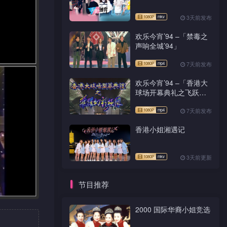
3天前发布
欢乐今宵’94 –「禁毒之
声响全城’94」
7天前发布
欢乐今宵’94 –「香港大
球场开幕典礼之飞跃幻
彩极限」
7天前发布
香港小姐湘遇记
3天前更新
节目推荐
2000 国际华裔小姐竞选