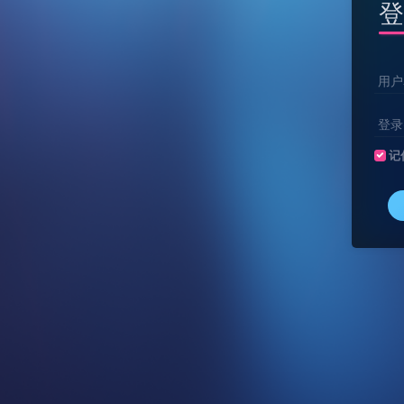
登
用户
登录
记