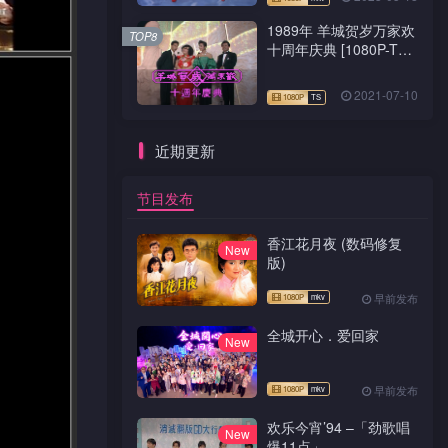
1989年 羊城贺岁万家欢
TOP8
十周年庆典 [1080P-TS
源码]
2021-07-10
近期更新
节目发布
香江花月夜 (数码修复
New
版)
早前发布
全城开心．爱回家
New
早前发布
欢乐今宵’94 –「劲歌唱
New
爆11点」