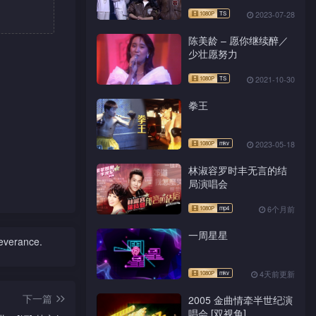
2023-07-28
陈美龄 – 愿你继续醉／
少壮愿努力
2021-10-30
拳王
2023-05-18
林淑容罗时丰无言的结
局演唱会
6个月前
一周星星
severance.
4天前更新
下一篇
2005 金曲情牵半世纪演
唱会 [双视角]