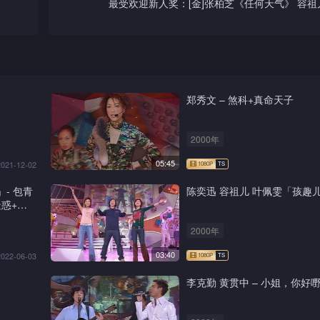
最受欢迎新人奖：[金]张柏芝《任何天气》 容祖儿
郑秀文 – 煞科+真命天子
2000年
05:45
2021-12-02
」- 包青
陈奕迅 容祖儿 叶佩雯「孩趣
惑+新
2000年
03:40
2022-06-03
李克勤 黄贯中 – 小姐，你好