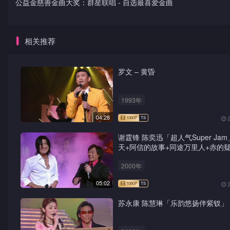
公益金慈善金曲大奖：群星联唱 - 自选最喜爱金曲
相关推荐
罗文 – 黄昏
1993年
04:28
谢霆锋 陈奕迅「超人气Super Jam
天+阿信的故事+同途万里人+赤的疑
鸳鸯蝴蝶梦+前程锦绣
2000年
05:02
苏永康 陈慧琳「乐韵悠扬伴紫钗」