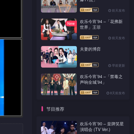
前天发布
欢乐今宵’94 –「花弗新
New
世界」王菲
前天发布
夫妻的博弈
早前更新
欢乐今宵’94 –「禁毒之
声响全城’94」
8天前发布
节目推荐
欢乐今宵’90 – 皇牌笑星
演唱会 (TV Ver.)