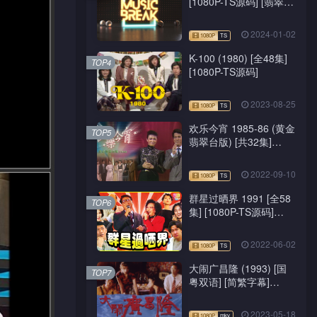
[1080P-TS源码] [翡翠
台/J2台]
2024-01-02
K-100 (1980) [全48集]
TOP4
[1080P-TS源码]
2023-08-25
欢乐今宵 1985-86 (黄金
TOP5
翡翠台版) [共32集]
[1080P-TS源码]
2022-09-10
群星过晒界 1991 [全58
TOP6
集] [1080P-TS源码]
[ATV新亚视]
2022-06-02
大闹广昌隆 (1993) [国
TOP7
粤双语] [简繁字幕]
[1080P-mkv]
2023-05-18