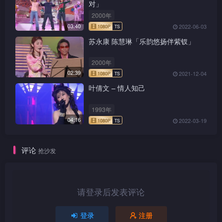
对」
2000年
03:40
2022-06-03
苏永康 陈慧琳「乐韵悠扬伴紫钗」
2000年
02:39
2021-12-04
1080P
TS
叶倩文 – 情人知己
1993年
04:16
2022-03-19
1080P
TS
评论
抢沙发
请登录后发表评论
1080P
TS
登录
注册