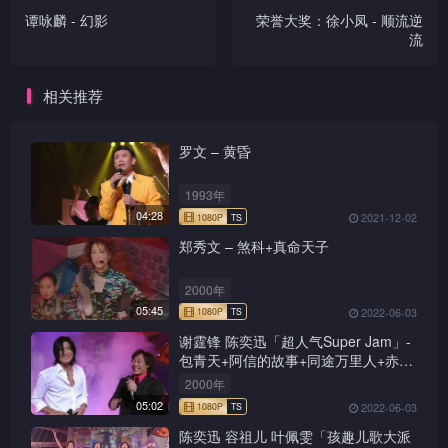
谭咏麟 - 幻影
荣誉大奖：徐小凤 - 顺流逆
流
相关推荐
罗文 – 黄昏
1993年
04:28
2021-12-02
郑秀文 – 煞科+真命天子
2000年
05:45
2022-06-03
谢霆锋 陈奕迅「超人气Super Jam」-
包青天+阿信的故事+同途万里人+赤的
疑惑+新鸳鸯蝴蝶梦+前程锦绣
2000年
05:02
2022-06-03
陈奕迅 容祖儿 叶佩雯「孩趣儿歌大派