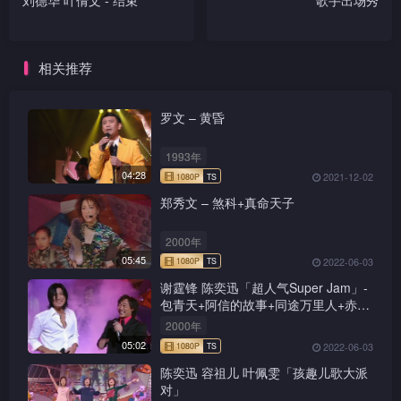
刘德华 叶倩文 - 结束
歌手出场秀
相关推荐
罗文 – 黄昏
1993年
04:28
2021-12-02
郑秀文 – 煞科+真命天子
2000年
05:45
2022-06-03
谢霆锋 陈奕迅「超人气Super Jam」-
包青天+阿信的故事+同途万里人+赤的
疑惑+新鸳鸯蝴蝶梦+前程锦绣
2000年
05:02
2022-06-03
陈奕迅 容祖儿 叶佩雯「孩趣儿歌大派
对」