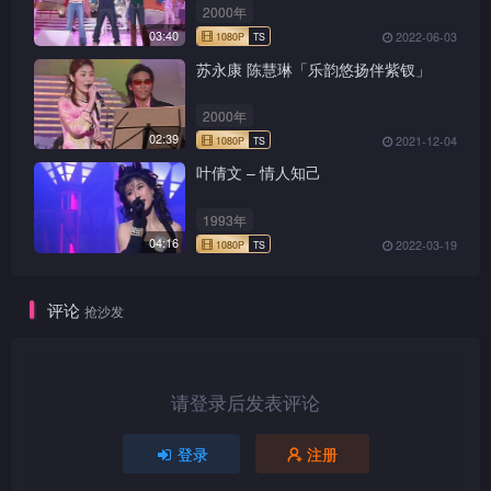
2000年
03:40
2022-06-03
苏永康 陈慧琳「乐韵悠扬伴紫钗」
2000年
02:39
2021-12-04
1080P
TS
叶倩文 – 情人知己
1993年
04:16
2022-03-19
1080P
TS
评论
抢沙发
请登录后发表评论
1080P
TS
登录
注册