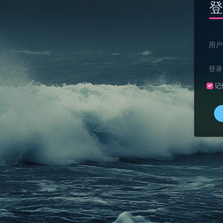
登
用户
登录
记