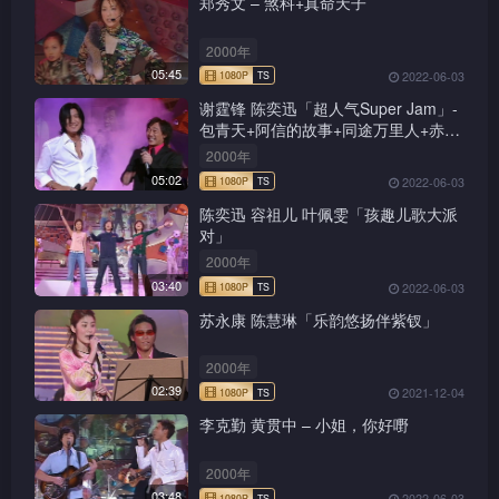
郑秀文 – 煞科+真命天子
2000年
05:45
2022-06-03
谢霆锋 陈奕迅「超人气Super Jam」-
包青天+阿信的故事+同途万里人+赤的
疑惑+新鸳鸯蝴蝶梦+前程锦绣
2000年
05:02
2022-06-03
陈奕迅 容祖儿 叶佩雯「孩趣儿歌大派
对」
2000年
03:40
2022-06-03
苏永康 陈慧琳「乐韵悠扬伴紫钗」
2000年
02:39
2021-12-04
李克勤 黄贯中 – 小姐，你好嘢
1080P
TS
2000年
03:48
2022-06-03