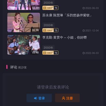
2000年
03:40
2022-06-03
苏永康 陈慧琳「乐韵悠扬伴紫钗」
2000年
02:39
2021-12-04
1080P
TS
李克勤 黄贯中 – 小姐，你好嘢
2000年
03:48
2022-06-03
1080P
TS
评论
抢沙发
请登录后发表评论
1080P
TS
登录
注册