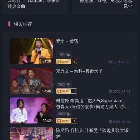
袁咏仪 - 与众歌星合唱多首
陈慧娴 - 月亮／留恋／恋恋
经典金曲
风尘
相关推荐
罗文 – 黄昏
1993年
04:28
2021-12-02
郑秀文 – 煞科+真命天子
2000年
05:45
2022-06-03
谢霆锋 陈奕迅「超人气Super Jam」-
包青天+阿信的故事+同途万里人+赤的
疑惑+新鸳鸯蝴蝶梦+前程锦绣
2000年
05:02
2022-06-03
陈奕迅 容祖儿 叶佩雯「孩趣儿歌大派
对」