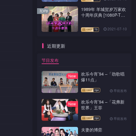
1989年 羊城贺岁万家欢
TOP8
十周年庆典 [1080P-TS
源码]
2021-07-10
近期更新
节目发布
欢乐今宵’94 –「劲歌唱
New
爆11点」
早前发布
欢乐今宵’94 –「花弗新
New
世界」王菲
早前发布
夫妻的博弈