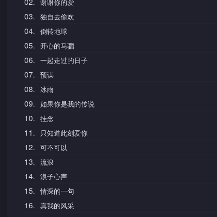
02.
谢谢你的爱
03.
独自去偷欢
04.
倒转地球
05.
开心的马骝
06.
一起走过的日子
07.
预谋
08.
冰雨
09.
如果你是我的传说
10.
挂念
11.
只知道此刻爱你
12.
可不可以
13.
流浪
14.
浪子心声
15.
情深的一句
16.
真我的风采