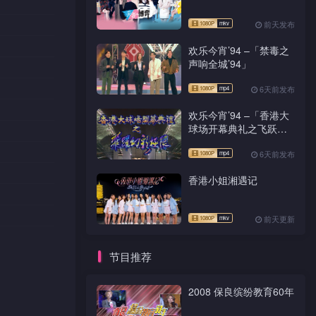
前天发布
欢乐今宵’94 –「禁毒之
声响全城’94」
6天前发布
欢乐今宵’94 –「香港大
球场开幕典礼之飞跃幻
彩极限」
6天前发布
香港小姐湘遇记
前天更新
节目推荐
2008 保良缤纷教育60年