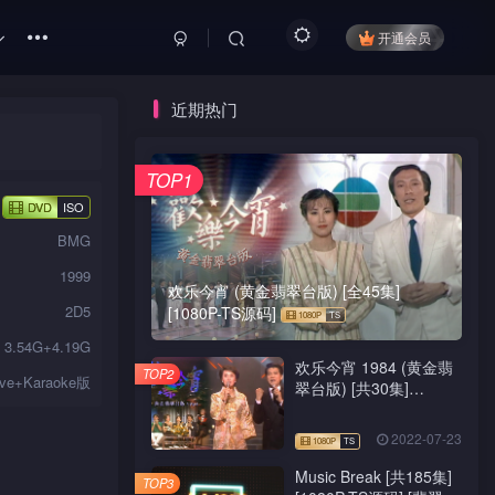
开通会员
近期热门
TOP1
DVD
ISO
BMG
1999
欢乐今宵 (黄金翡翠台版) [全45集]
2D5
[1080P-TS源码]
3.54G+4.19G
欢乐今宵 1984 (黄金翡
TOP2
ive+Karaoke版
翠台版) [共30集]
[1080P-TS源码]
2022-07-23
Music Break [共185集]
TOP3