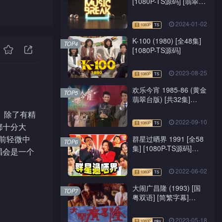
[1080P-TS源码] [翡翠
台/J2台]
2024-01-02
K-100 (1980) [全48集]
TOP4
[1080P-TS源码]
2023-08-25
欢乐今宵 1985-86 (黄金
TOP5
翡翠台版) [共32集]
[1080P-TS源码]
。 除了有精
2022-09-10
都十分大
前轻微中
群星过晒界 1991 [全58
TOP6
集] [1080P-TS源码]
唱会是一个
[ATV新亚视]
2022-06-02
大闹广昌隆 (1993) [国
TOP7
粤双语] [简繁字幕]
[1080P-mkv]
2023-05-18