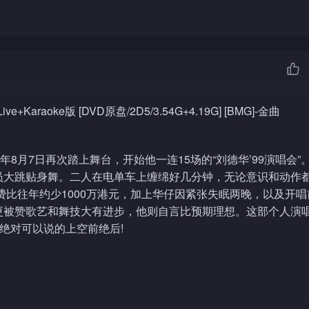
8月7日再次踏上舞台，开始他一连15场的“刘德华’99演唱会”
员大跳贴身舞。二人在电单车上缠绵好几分钟，无论意识和动作
费比往年约少1000万港元，加上华仔因紧张失眠两晚，以及开唱
更被赞歌艺和舞技大有进步，他则自言比预期理想。这部个人演
!绝对可以说的上空前绝后!