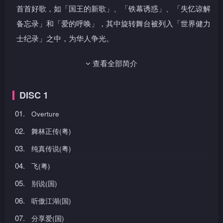
首首好歌，如「国王的新歌」、「铁幕诱惑」、「失忆谅解
备忘录」和「爱的呼唤」，其中旋转舞台被列入「世界健力
士纪录」之中，为华人争光。
城城特别找张叔平构思红色钻石新战衣，甫出场即演绎
查看全部简介
个唱主题曲「舞林正传」，大展Hip-hop舞技，之後又以钢
琴自弹自唱「三岔口」、「对你爱不完」和「狂野之城」三
DISC 1
首代表作，最後更在安哥部分以水花四溅的舞台与众共乐。
01.
Overture
这些精彩现场片段全收录在《舞林正传演唱会》2009
02.
舞林正传(粤)
年台湾站延续篇卡拉OK DVD(三碟装)。全碟以系统高清制
03.
纯真传说(粤)
作和拍摄，特别辑录了城城的两首年度新作—「听傲江湖」
04.
飞(粤)
和「风云义」粤、国语版本。
05.
别说(国)
06.
听傲江湖(国)
07.
分享爱(国)