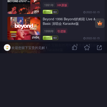
1991年
HK原版
2D5
2022-02-15
Beyond 1996 Beyond的精彩 Live &
Basic 演唱会 Karaoke版
1996年
引进版
DVD5
2022-02-15
1995 宝丽金25周年为全世界歌唱演唱
3
1
欢迎您留下宝贵的见解！
会 Karaoke版
1995年
HK原版
DVD5
2022-05-08
刘德华 2001 夏日Fiesta演唱会
Live+Karaoke版
2001年
HK原版
2D9
2022-01-28
2003 情感万花筒演唱会 – 滚石(香港)
十周年演唱会庆典 [双视角]