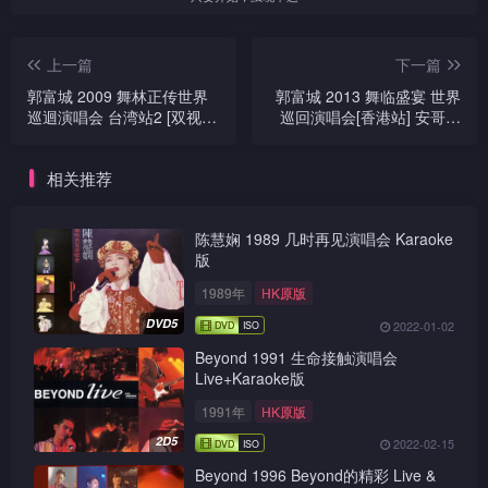
上一篇
下一篇
郭富城 2009 舞林正传世界
郭富城 2013 舞临盛宴 世界
巡迴演唱会 台湾站2 [双视
巡回演唱会[香港站] 安哥篇
角]
Karaoke版
相关推荐
陈慧娴 1989 几时再见演唱会 Karaoke
版
1989年
HK原版
DVD5
2022-01-02
Beyond 1991 生命接触演唱会
Live+Karaoke版
1991年
HK原版
2D5
2022-02-15
Beyond 1996 Beyond的精彩 Live &