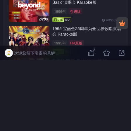
Basic 演唱会 Karaoke版
1996年
引进版
DVD5
2022-02-15
1995 宝丽金25周年为全世界歌唱演唱
会 Karaoke版
1995年
HK原版
2
DVD5
2022-05-08
欢迎您留下宝贵的见解！
刘德华 2001 夏日Fiesta演唱会
Live+Karaoke版
2001年
HK原版
2D9
2022-01-28
2003 情感万花筒演唱会 – 滚石(香港)
十周年演唱会庆典 [双视角]
2003年
HK原版
2D9
2022-05-08