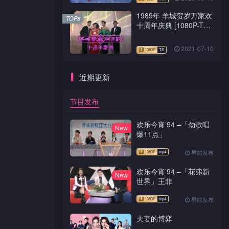
1989年 羊城贺岁万家欢
TOP8
十周年庆典 [1080P-TS
源码]
2021-07-10
近期更新
节目发布
欢乐今宵’94 –「劲歌唱
New
爆11点」
早前发布
欢乐今宵’94 –「花弗新
New
世界」王菲
早前发布
夫妻的博弈