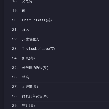
18.
光之翼
19.
闷
20.
Heart Of Glass (英)
21.
旋木
22.
只爱陌生人
23.
The Look of Love(英)
24.
如风(粤)
25.
爱与痛的边缘(粤)
26.
精采
27.
尾班车(粤)
28.
静夜的单簧管(粤)
29.
守时(粤)