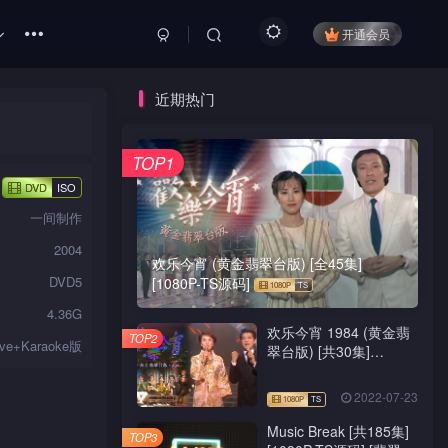
开通会员
近期热门
TOP1
DVD
ISO
一间制作
2004
欢乐今宵 (黄金翡翠台版) [全45集]
DVD5
[1080P-TS源码]
4.36G
欢乐今宵 1984 (黄金翡
TOP2
ive+Karaoke版
翠台版) [共30集]
[1080P-TS源码]
2022-07-23
Music Break [共185集]
TOP3