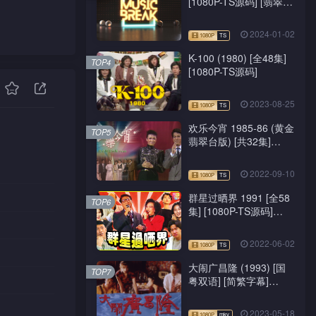
[1080P-TS源码] [翡翠
台/J2台]
2024-01-02
K-100 (1980) [全48集]
TOP4
[1080P-TS源码]
2023-08-25
欢乐今宵 1985-86 (黄金
TOP5
翡翠台版) [共32集]
[1080P-TS源码]
2022-09-10
群星过晒界 1991 [全58
TOP6
集] [1080P-TS源码]
[ATV新亚视]
2022-06-02
大闹广昌隆 (1993) [国
TOP7
粤双语] [简繁字幕]
[1080P-mkv]
2023-05-18