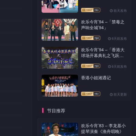
前天发布
欢乐今宵’94 –「禁毒之
声响全城’94」
6天前发布
欢乐今宵’94 –「香港大
球场开幕典礼之飞跃幻
彩极限」
6天前发布
香港小姐湘遇记
前天更新
节目推荐
欢乐今宵’83 – 李龙基小
提琴演奏《渔舟唱晚》