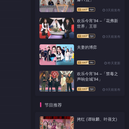
3天前发布
欢乐今宵’94 –「花弗新
世界」王菲
3天前发布
夫妻的博弈
昨天更新
欢乐今宵’94 –「禁毒之
声响全城’94」
9天前发布
节目推荐
拷红 (谭咏麟、叶蒨文)