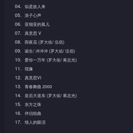
04.
似是故人来
05.
浪子心声
06.
亚细亚的孤儿
07.
真意思 V
08.
雨夜花 (罗大佑/ 伍佰)
09.
诞生/ 冲冲冲 (罗大佑/ 伍佰)
10.
爱你一万年 (罗大佑/ 蒋志光)
11.
现像
12.
真意思VI
13.
青春舞曲 2000
14.
皇后大道东 (罗大佑/ 蒋志光)
15.
东方之珠
16.
伴侣组曲
17.
情人的眼泪