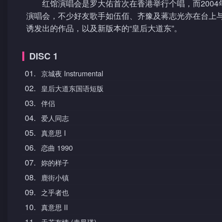
红馆演唱会是罗大佑首次在香港举行个唱，而2004
演唱会，不少好友歌手如伍佰、齐豫及蒋志光亦在台上
诱发出的作品，以及新版本的“皇后大道东”。
DISC 1
01.
京城夜 Instrumental
02.
皇后大道东国语短版
03.
伴侣
04.
爱人同志
05.
真意思 I
06.
恋曲 1990
07.
妳的样子
08.
鹿街小镇
09.
之乎者也
10.
真意思 II
11.
天若有情 (袁凤瑛)