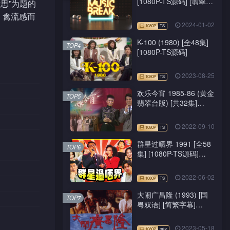
[1080P-TS源码] [翡翠
思”为题的
台/J2台]
、禽流感而
2024-01-02
K-100 (1980) [全48集]
TOP4
[1080P-TS源码]
2023-08-25
欢乐今宵 1985-86 (黄金
TOP5
翡翠台版) [共32集]
[1080P-TS源码]
2022-09-10
群星过晒界 1991 [全58
TOP6
集] [1080P-TS源码]
[ATV新亚视]
2022-06-02
大闹广昌隆 (1993) [国
TOP7
粤双语] [简繁字幕]
[1080P-mkv]
2023-05-18