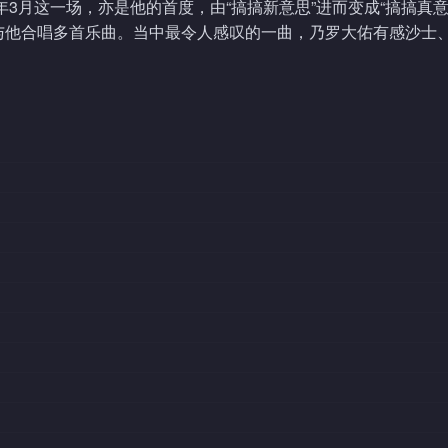
年3月这一场，亦是他的首度，由“搞搞新意思”进而变成“搞搞真意
与他合唱多首乐曲。当中最令人感叹的一曲，乃罗大佑有感沙士