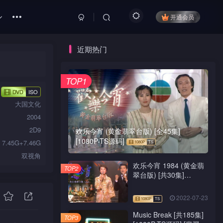
开通会员
近期热门
TOP1
DVD
ISO
大国文化
2004
2D9
欢乐今宵 (黄金翡翠台版) [全45集]
[1080P-TS源码]
7.45G+7.46G
双视角
欢乐今宵 1984 (黄金翡
TOP2
翠台版) [共30集]
[1080P-TS源码]
2022-07-23
Music Break [共185集]
TOP3