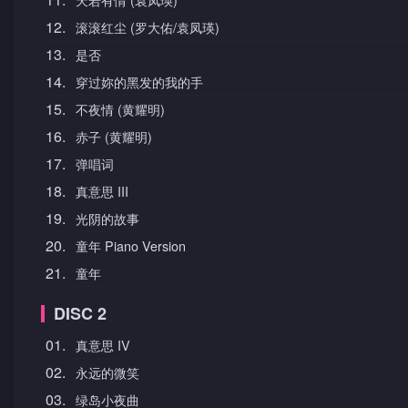
12.
滚滚红尘 (罗大佑/袁凤瑛)
13.
是否
14.
穿过妳的黑发的我的手
15.
不夜情 (黄耀明)
16.
赤子 (黄耀明)
17.
弹唱词
18.
真意思 III
19.
光阴的故事
20.
童年 Piano Version
21.
童年
DISC 2
01.
真意思 IV
02.
永远的微笑
03.
绿岛小夜曲