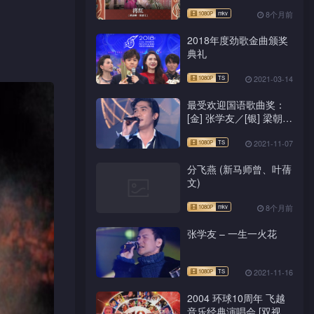
8个月前
2018年度劲歌金曲颁奖
典礼
2021-03-14
最受欢迎国语歌曲奖：
[金] 张学友／[银] 梁朝伟
／[铜] 黄安
2021-11-07
分飞燕 (新马师曾、叶蒨
文)
8个月前
张学友 – 一生一火花
2021-11-16
2004 环球10周年 飞越
音乐经典演唱会 [双视