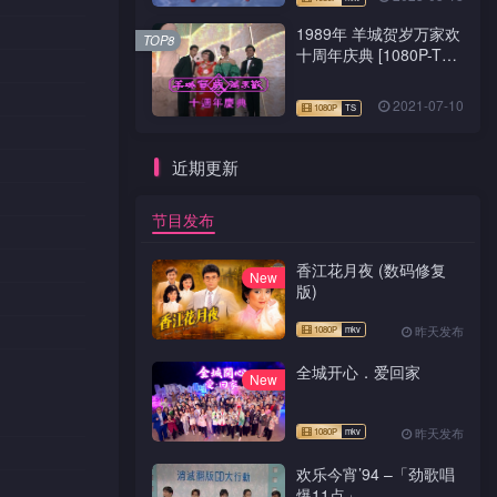
1989年 羊城贺岁万家欢
TOP8
十周年庆典 [1080P-TS
源码]
2021-07-10
近期更新
节目发布
香江花月夜 (数码修复
New
版)
昨天发布
全城开心．爱回家
New
昨天发布
欢乐今宵’94 –「劲歌唱
爆11点」