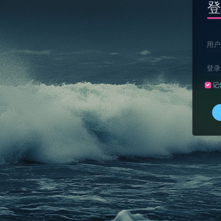
登
用户
登录
记