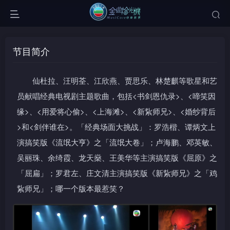
节目简介
仙杜拉、汪明荃、江欣燕、贾思乐、林楚麒等歌星和艺
员献唱经典电视剧主题歌曲，包括<书剑恩仇录>、<啼笑因
缘>、<用爱将心偷>、<上海滩>、<新紥师兄>、<婚纱背后
>和<剑伴谁在>。「经典场面大挑战」：罗浩楷、谭炳文上
演搞笑版《流氓大亨》之「流氓大卷」；卢海鹏、邓英敏、
吴丽珠、余绮霞、龙天燊、王美华等主演搞笑版《屈原》之
「屈扁」；罗君左、庄文清主演搞笑版《新紥师兄》之「鸡
紥师兄」；哪一个版本最惹笑？