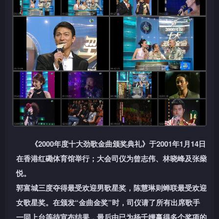
《2000年度十大劲歌金曲颁奖典礼》于2001年1月14日
在香港红磡体育馆举行；大会司仪为曾志伟、林晓峰及张燊
悦。
郭富城三度夺得最受欢迎男歌星奖，陈慧琳则蝉联最受欢迎
女歌星奖。在颁发“金曲金奖”时，司仪请了所有出席歌手
一同上台等待宣布结果，最后由已为杨千嬅赢得多个奖项的