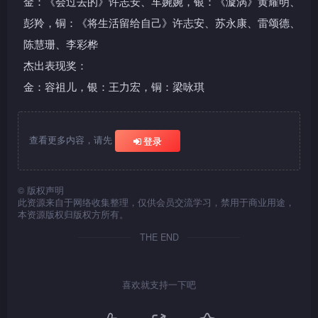
金：《会过去的》许志安、车婉婉，银：《漩涡》黄耀明、
彭羚，铜：《将生活留给自己》许志安、苏永康、雷颂德、
陈慧珊、李彩桦
杰出表现奖：
金：容祖儿，银：王力宏，铜：梁咏琪
查看更多内容，请先
登录
©
版权声明
此资源来自于网络收集整理，仅供会员交流学习，禁用于商业用途，
本资源版权归版权方所有。
THE END
喜欢就支持一下吧