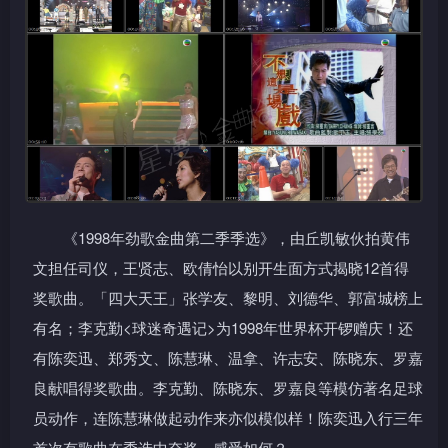
《1998年劲歌金曲第二季季选》，由丘凯敏伙拍黄伟
文担任司仪，王贤志、欧倩怡以别开生面方式揭晓12首得
奖歌曲。「四大天王」张学友、黎明、刘德华、郭富城榜上
有名；李克勤<球迷奇遇记>为1998年世界杯开锣赠庆！还
有陈奕迅、郑秀文、陈慧琳、温拿、许志安、陈晓东、罗嘉
良献唱得奖歌曲。李克勤、陈晓东、罗嘉良等模仿著名足球
员动作，连陈慧琳做起动作来亦似模似样！陈奕迅入行三年
首次有歌曲在季选中夺奖，感受如何？