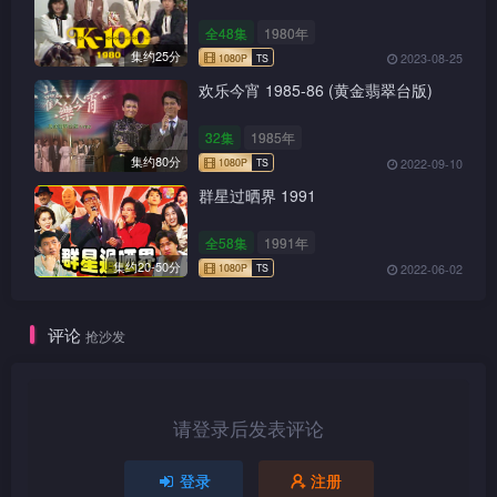
全48集
1980年
集约25分
2023-08-25
欢乐今宵 1985-86 (黄金翡翠台版)
32集
1985年
集约80分
2022-09-10
1080P
TS
群星过晒界 1991
全58集
1991年
集约20-50分
2022-06-02
1080P
TS
评论
抢沙发
请登录后发表评论
1080P
TS
登录
注册