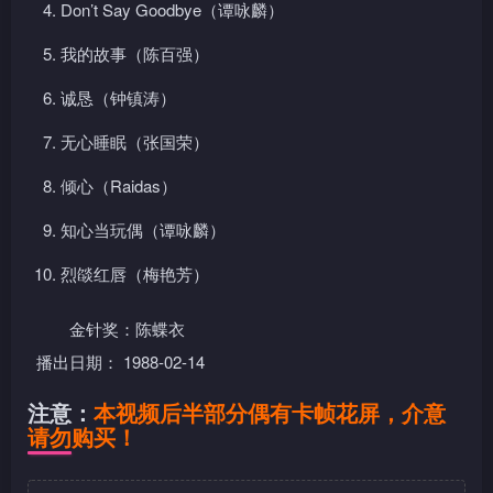
Don’t Say Goodbye（谭咏麟）
我的故事（陈百强）
诚恳（钟镇涛）
无心睡眠（张国荣）
倾心（Raidas）
知心当玩偶（谭咏麟）
烈燄红唇（梅艳芳）
金针奖：陈蝶衣
播出日期： 1988-02-14
注意：
本视频后半部分偶有卡帧花屏，介意
请勿购买！