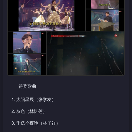
得奖歌曲
太阳星辰（张学友）
灰色（林忆莲）
千亿个夜晚（林子祥）