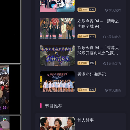
前天发布
欢乐今宵’94 –「禁毒之
声响全城’94」
6天前发布
欢乐今宵’94 –「香港大
球场开幕典礼之飞跃幻
彩极限」
6天前发布
香港小姐湘遇记
前天更新
节目推荐
妙人妙事