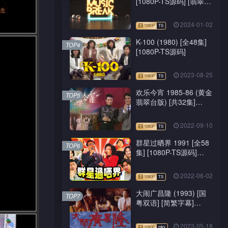
[1080P-TS源码] [翡翠
台/J2台]
2024-01-02
K-100 (1980) [全48集]
TOP4
[1080P-TS源码]
2023-08-25
欢乐今宵 1985-86 (黄金
TOP5
翡翠台版) [共32集]
[1080P-TS源码]
2022-09-10
群星过晒界 1991 [全58
TOP6
集] [1080P-TS源码]
[ATV新亚视]
2022-06-02
大闹广昌隆 (1993) [国
TOP7
粤双语] [简繁字幕]
[1080P-mkv]
2023-05-18