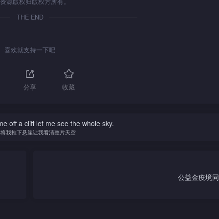
资源版权归版权方所有。
THE END
喜欢就支持一下吧
分享
收藏
 off a cliff let me see the whole sky.
你将我推下悬崖让我看清整片天空
公益金疫境同心