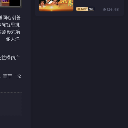
12个月前
糭同心创善
事陈智思挑
舞剧形式演
；「俪人洋
公益模仿广
，而于「众