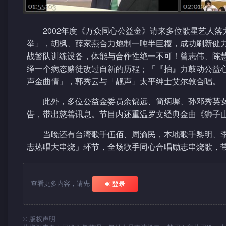
2002年度《万众同心公益金》请来多位歌星艺人
举」，胡枫、薛家燕合力炮制一吨半巨糭，成功刷新健
战警队训练设备，体能与合作性绝一不可！曾志伟、陈慧
绎一个病态赌徒改过自新的历程；「『拍』力鼓动公益
声金曲情」，郭秀云与「靓声」太平绅士艾尔敦合唱。
此外，多位公益金委员余锦远、简炳墀、孙邓秀英
告，带出慈善讯息。节目内还重温罗文经典金曲《狮子
当晚还有台湾歌手伍佰、周渝民，本地歌手黎明、李克
志热唱大串烧」环节，全场歌手同心合唱励志串烧歌，
查看更多内容，请先
登录
©
版权声明