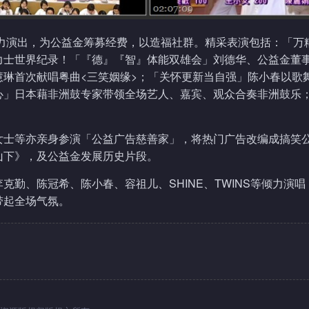
落力演出，为公益金筹募经费，以造福社群。精采表演包括：「万
力士世界纪录！「『德』『智』体能双雄会」刘德华、公益金董
琳首次献唱粤曲<三笑姻缘>；「关怀更新当自强」陈小春以歌
心」日本藉非洲鼓专家带领全场艺人、嘉宾、观众合奏非洲鼓乐
女士等亦亲身参演「公益广告慈善家」，将热门广告改编成搞笑
山下》，及公益金发展历史片段。
勤、陈冠希、陈小春、容祖儿、SHINE、TWINS等倾力演唱
带起全场气氛。