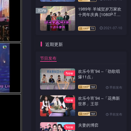
1989年 羊城贺岁万家欢
TOP8
十周年庆典 [1080P-TS
源码]
2021-07-10
近期更新
节目发布
欢乐今宵’94 –「劲歌唱
New
爆11点」
早前发布
欢乐今宵’94 –「花弗新
New
世界」王菲
早前发布
夫妻的博弈
New