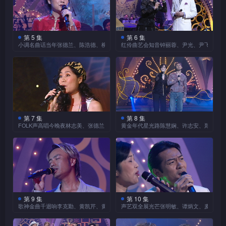
第 5 集
第 6 集
小调名曲话当年张德兰、陈浩德、柳影虹、森森
红伶曲艺会知音钟丽蓉、尹光、尹飞燕、阮
第 7 集
第 8 集
FOLK声高唱今晚夜林志美、张德兰、李乐诗、邓惠欣
黄金年代星光路陈慧娴、许志安、郑中基
第 9 集
第 10 集
歌神金曲千迴响李克勤、黄凯芹、黄伊汶、余文乐、张敬轩、麦浚龙
声艺双全展光芒张明敏、谭炳文、麦洁文