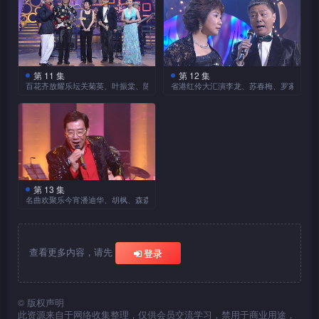
第 11 集
第 12 集
百花齐放耀乐坛关菊英、叶振棠、陈洁灵、彭健新
省港红伶大汇演李龙、苏春梅、罗家英、倪
第 13 集
名曲欢聚乐今宵潘迪华、胡枫、森森、奚秀兰
查看更多内容，请先
登录
©
版权声明
此资源来自于网络收集整理，仅供会员交流学习，禁用于商业用途，