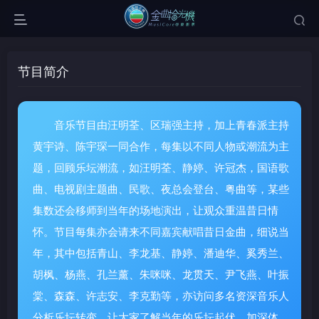
节目简介
音乐节目由汪明荃、区瑞强主持，加上青春派主持
黄宇诗、陈宇琛一同合作，每集以不同人物或潮流为主
题，回顾乐坛潮流，如汪明荃、静婷、许冠杰，国语歌
曲、电视剧主题曲、民歌、夜总会登台、粤曲等，某些
集数还会移师到当年的场地演出，让观众重温昔日情
怀。节目每集亦会请来不同嘉宾献唱昔日金曲，细说当
年，其中包括青山、李龙基、静婷、潘迪华、奚秀兰、
胡枫、杨燕、孔兰薰、朱咪咪、龙贯天、尹飞燕、叶振
棠、森森、许志安、李克勤等，亦访问多名资深音乐人
分析乐坛转变，让大家了解当年的乐坛起伏，加深体