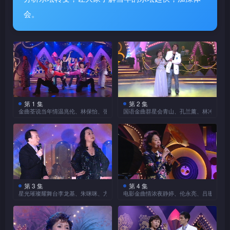
会。
第 1 集
第 2 集
金曲荃说当年情温兆伦、林保怡、张可颐、陈松伶、江华
国语金曲群星会青山、孔兰薰、林冲、吴
第 3 集
第 4 集
星光璀璨耀舞台李龙基、朱咪咪、方伊琪、奚秀兰、Joe Junior
电影金曲情浓夜静婷、伦永亮、吕珊、韦