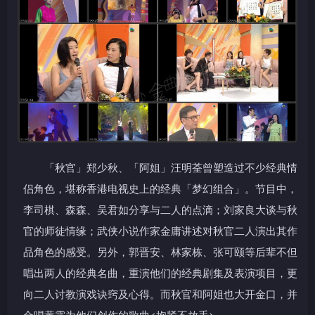
「秋官」郑少秋、「阿姐」汪明荃曾塑造过不少经典情
侣角色，堪称香港电视史上的经典「梦幻组合」。节目中，
李司棋、森森、吴君如分享与二人的点滴；刘家良大谈与秋
官的师徒情缘；武侠小说作家金庸讲述对秋官二人演出其作
品角色的感受。另外，郭晋安、林家栋、张可颐等后辈不但
唱出两人的经典名曲，重演他们的经典剧集及表演项目，更
向二人讨教演戏诀窍及心得。而秋官和阿姐也大开金口，并
合唱黄霑为他们创作的歌曲<抱紧不放手>。