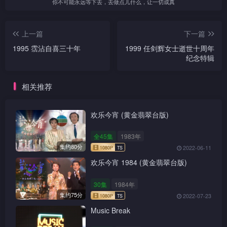
你不可能永远等下去，去做点儿什么，让一切成真
上一篇
下一篇
1995 霑沾自喜三十年
1999 任剑辉女士逝世十周年
纪念特辑
相关推荐
欢乐今宵 (黄金翡翠台版)
全45集
1983年
集约80分
2022-06-11
欢乐今宵 1984 (黄金翡翠台版)
30集
1984年
集约75分
2022-07-23
Music Break