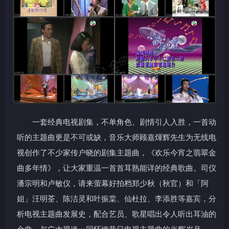
一套经典电视剧集，不单角色、剧情引人入胜，一首动
听的主题曲更是不可或缺，音乐大师顾嘉煇辉先生为无线电
视创作了不少家传户晓的剧集主题曲，《欢乐今宵之翡翠金
曲多年情》，让大家重温一首首耳熟能详的经典歌曲。司仪
潘宗明和卢敏仪，请来萤幕好拍档郑少秋（秋官）和「阿
姐」汪明荃、陈洁灵和叶振棠、仙杜拉、李添胜等嘉宾，分
析电视主题曲发展史，配合艺员、歌星唱出令人听出耳油的
金曲，与广大视迷一同怀缅昔日电视主题曲的光辉岁月。