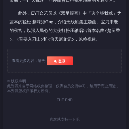
此外，EYT众艺员以《双星报喜》中「边个够我威」为
蓝本的轻松 趣味短Gag，介绍无线剧集主题曲。宝刀未老
的秋官，以深入民心的大侠打扮压轴唱出首本名曲<楚留香
>、<誓要入刀山>和<倚天屠龙记>，以飨视迷。
查看更多内容，请先
登录
©
版权声明
此资源来自于网络收集整理，仅供会员交流学习，禁用于商业用途，
本资源版权归版权方所有。
THE END
喜欢就支持一下吧