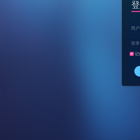
登
用户
登录
记