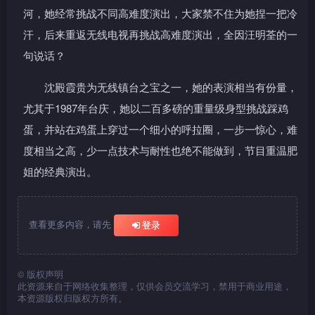
河，她经常挑战不同高难度演出，大家禁不住为她捏一把冷
汗，后来重返无线电视再挑战高难度演出，全因汪明荃的一
句说话？
沈殿霞贵为无线镇台之宝之一，她的表演相当有份量，
尤其于1987年台庆，她以二百多磅的重量级身型挑战踩鸡
蛋，并站在鸡蛋上穿过一个细小的呼拉圈，一步一惊心，难
度相当之高，少一点技术与耐性也绝不能做到，节目重温肥
姐的经典演出。
查看更多内容，请先
登录
©
版权声明
此资源来自于网络收集整理，仅供会员交流学习，禁用于商业用途，
本资源版权归版权方所有。