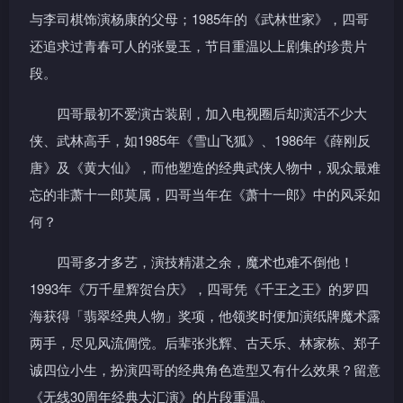
与李司棋饰演杨康的父母；1985年的《武林世家》，四哥
还追求过青春可人的张曼玉，节目重温以上剧集的珍贵片
段。
四哥最初不爱演古装剧，加入电视圈后却演活不少大
侠、武林高手，如1985年《雪山飞狐》、1986年《薛刚反
唐》及《黄大仙》，而他塑造的经典武侠人物中，观众最难
忘的非萧十一郎莫属，四哥当年在《萧十一郎》中的风采如
何？
四哥多才多艺，演技精湛之余，魔术也难不倒他！
1993年《万千星辉贺台庆》，四哥凭《千王之王》的罗四
海获得「翡翠经典人物」奖项，他领奖时便加演纸牌魔术露
两手，尽见风流倜傥。后辈张兆辉、古天乐、林家栋、郑子
诚四位小生，扮演四哥的经典角色造型又有什么效果？留意
《无线30周年经典大汇演》的片段重温。