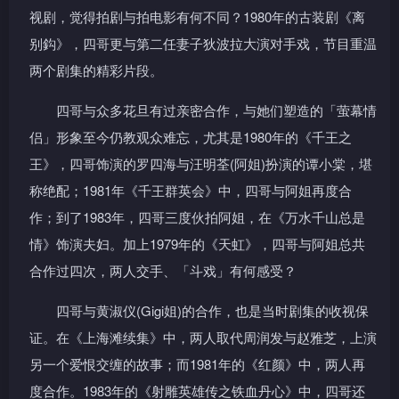
视剧，觉得拍剧与拍电影有何不同？1980年的古装剧《离
别鈎》，四哥更与第二任妻子狄波拉大演对手戏，节目重温
两个剧集的精彩片段。
四哥与众多花旦有过亲密合作，与她们塑造的「萤幕情
侣」形象至今仍教观众难忘，尤其是1980年的《千王之
王》，四哥饰演的罗四海与汪明荃(阿姐)扮演的谭小棠，堪
称绝配；1981年《千王群英会》中，四哥与阿姐再度合
作；到了1983年，四哥三度伙拍阿姐，在《万水千山总是
情》饰演夫妇。加上1979年的《天虹》，四哥与阿姐总共
合作过四次，两人交手、「斗戏」有何感受？
四哥与黄淑仪(Gigi姐)的合作，也是当时剧集的收视保
证。在《上海滩续集》中，两人取代周润发与赵雅芝，上演
另一个爱恨交缠的故事；而1981年的《红颜》中，两人再
度合作。1983年的《射雕英雄传之铁血丹心》中，四哥还