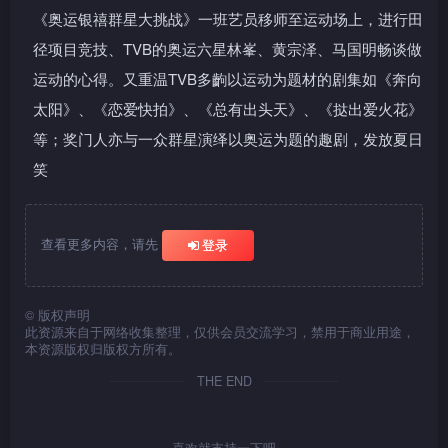
《奥运银禧群星大挑战》一班艺员移师至运动场上，进行田
径项目竞技、TVB的奥运六星林峯、黄宗泽、马国明畅谈做
运动的心得。又重温TVB多齣以运动为题材的剧集如《奔向
太阳》、《恋爱快拍》、《总有出头天》、《挞出爱火花》
等；奖门人亦与一众群星演绎以奥运为题的趣剧，发放夏日
笑
查看更多内容，请先
登录
©
版权声明
此资源来自于网络收集整理，仅供会员交流学习，禁用于商业用途，
本资源版权归版权方所有。
THE END
喜欢就支持一下吧