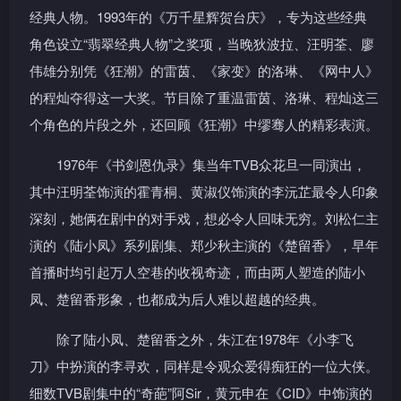
经典人物。1993年的《万千星辉贺台庆》，专为这些经典
角色设立“翡翠经典人物”之奖项，当晚狄波拉、汪明荃、廖
伟雄分别凭《狂潮》的雷茵、《家变》的洛琳、《网中人》
的程灿夺得这一大奖。节目除了重温雷茵、洛琳、程灿这三
个角色的片段之外，还回顾《狂潮》中缪骞人的精彩表演。
1976年《书剑恩仇录》集当年TVB众花旦一同演出，
其中汪明荃饰演的霍青桐、黄淑仪饰演的李沅芷最令人印象
深刻，她俩在剧中的对手戏，想必令人回味无穷。刘松仁主
演的《陆小凤》系列剧集、郑少秋主演的《楚留香》，早年
首播时均引起万人空巷的收视奇迹，而由两人塑造的陆小
凤、楚留香形象，也都成为后人难以超越的经典。
除了陆小凤、楚留香之外，朱江在1978年《小李飞
刀》中扮演的李寻欢，同样是令观众爱得痴狂的一位大侠。
细数TVB剧集中的“奇葩”阿Sir，黄元申在《CID》中饰演的