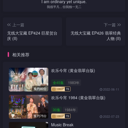
I am ordinary yet unique.
我很平凡，但我独一无二
上一篇
下一篇
无线大宝藏 EP424 巨星贺台
无线大宝藏 EP426 翡翠经典
庆 (II)
人物 (II)
相关推荐
欢乐今宵 (黄金翡翠台版)
全45集
1983年
集约80分
2022-06-11
欢乐今宵 1984 (黄金翡翠台版)
30集
1984年
集约75分
2022-07-23
Music Break