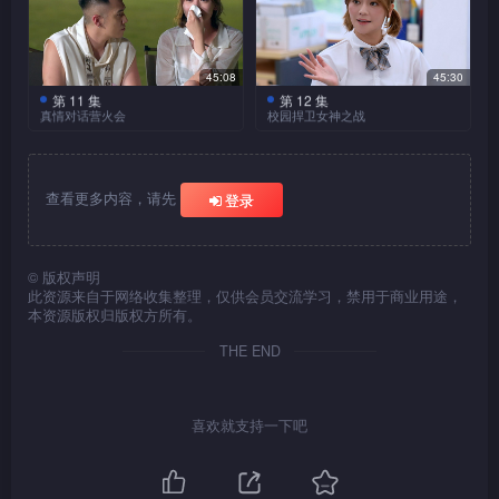
选，女神好怕丑！脱外套、赠
任务考男士反应。同房后情感
如复刻韩剧经典！想法较独特
姜茶等举动够贴心；某女神却
跃升，某女神与求爱男拖手到
的女神孤身守候，竟哭诉担心
热身游戏，单凭五款睡衣
似呷醋，要突击质问求爱男？
选择题配对心意，女神可
来吃早餐？
照片找寻女神，相中背景泄露
嫁唔出？
于相同答案的男士中拣一人做
最后一题关于死前要做之
45:08
45:30
重要线索？
奖赏任务，男士随时跨组赢锁
事，面对求爱男同票，压轴锁
第 11 集
第 12 集
亲密版大电视游戏显神级
露营之鬼负责准备营具，
真情对话营火会
校园捍卫女神之战
匙。荒岛题，某组全员猜中女
匙成关键！未能与女神同房者
默契，「接吻」、「十指紧
连劈柴都得，「生理期不适」
神心；深情对望十秒任务，甜
欢聚营火晚会，众人各自
即跌入危险区，两名出局人选
返回校园，重拾那些年追
扣」题目引发尖叫……落败一
的芷晴另眼相看。蒨文带队买
度爆表！
在气球写上不指名对象的心
由花生团裁定……
求女神的青春时光。
组要公主抱并面对面吃饼干
食材，假装不见手机；敏巧扮
声，CP们悄悄传情；有求爱
查看更多内容，请先
条，惩罚定奖励？
遗失珍贵项链，男士细心、着
登录
男一波传两讯？
紧表现有加分。
踢馆插班生登场，健美自
信男公然向旧生们挑机、求爱
同房共度浪漫之夜，一床
嘉敏演技爆发，哭呼爱犬
两日一夜营临近尾声，男
男遵守约定盼续前缘；足球教
一睡袋点算好？男士把握机会
出事消息，某君冷静安抚兼找
©
版权声明
士把握时机邀请女神单独对
练热爱动漫、直播打机，似目
此资源来自于网络收集整理，仅供会员交流学习，禁用于商业用途，
送心意礼物，女神甜入心！与
兽医朋友，好可靠！毓仪组攞
话，内心情感不再压抑，心
标明确。众旧生以「花生团」
本资源版权归版权方所有。
闺密围炉对话，女神揭露更多
正牌休息，藉答案之书诉心
动、深情、失望、歉意、泪水
视角观察女神反应，再集火向
情感。
声；见女神为演出被取消而爆
THE END
统统彻底释放……从玄学窥探
插班生刁钻提问，火药味飊
喊，陪伴聆听是爱的表达……
「女神过去常识问答比
缘分，某女神获云文子师傅赠
升！
赛」，关于学生时期被五人同
言对感情易三分钟热度，不宜
另边厢，独男宿舍死气沉
抉择时刻，众男纷纷步向
时追求、遇校园欺凌题目，答
沉，有男士重新振作力邀女神
太早确立心意？也有CP被指
喜欢就支持一下吧
心仪女神身后，有人决心转换
案估你唔到！陈年贴纸相曝
散步聊天。
命格相克？
对象！每组只有两个名额，女
光，认唔出女神尚可接受……
神含泪Foul走不合适之人……
某君忘记女神金句、另一人似
对别组女神更了解，实在难辞