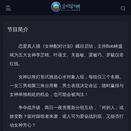
节目简介
恋爱真人骚《女神配对计划》瞩目启动，主持Bob林盛
斌为五大女神李芷晴、叶蒨文、关嘉敏、梁敏巧、罗毓仪牵
红线。
女神以揿灯形式挑选心水对象入组，每组仅三个名额。
一女三男相聚三角台用餐，男士表现决定命运，随时赢得与
女神单独相处的机会，也可能会被淘汰！
争夺战升级，两日一夜营重新分组互动，「对的人」或
掀变数？面对踢馆者来袭，谁人可为爱奋战到底，又能否打
动女神芳心？