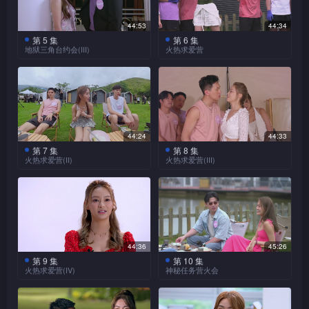
睇地图赢得女神的好奇。遇上
餐，望碟多过望女神？
走组内一人……乌兹别克斯坦
想追求嘉敏要先讨好其爱
心仪「霸道总裁」，年龄差距
帅哥令女神心心眼，但异地恋
44:53
44:34
犬，狗狗现身测试姜卓文、刘
可会是阻碍？电台DJ曾与某女
未必人人能接受。西装店老板
第 5 集
第 6 集
蒨文看重男方泊车技术，
荣业、黄家俊的亲和力。养狗
地狱三角台约会(III)
火热求爱营
神约会，盼捉紧机会续前缘。
有备而来，却讲错女神英文
藉另类比赛突围的求爱男竟无
之人轻松突围，与女神倾过不
林焌尧、刘伟强、陈升会
名，可会失分？
壁咚心动考验，求爱男各
视对手向女神放冧招！磁性悄
停！
一女三男共聚三角台约
师三角台，力求与芷晴拉近关
施冧招，毓仪红都面晒！甜品
悄话斗冧女神，蒨文称末轮胜
某艺员真挚表白，能否打
会，战火一触即发！
系，首轮突围的紧张男竟要对
时间有玄机，堪舆学家云文子
动女神芳心？理想型现身求
方是男版的自己？总结低分者
手助攻打破尴尬气氛？以爱称
为女神、优胜者测姻缘，却揭
敏巧组发生突发事，余国
爱，掀首集高潮！
随即跌入危险区！
冧女神，骑呢答案藏心思？舒
华「复活」与谭品尧、刘启进
某人情路伤痕累累……
服的膊头带来安全感，芷晴向
轮到嘉敏组，姜卓文、刘
三角交锋？醒目男问定女神口
44:24
44:33
荣业、黄家俊大斗法，有人抢
末轮赢家抛出陷阱题，有人插
味，抢占约会先机。次轮赢家
第 7 集
第 8 集
毓仪与海淦清、陈衍丞、
花生团手执淘汰话事权，
火热求爱营(II)
火热求爱营(III)
先向女神献礼。嘉敏因口味挑
嘴却击中女神心……
藉生活挑战展示Man一面，与
林俊其测试口味配对度，即面
女神事前加持的「保护盾」成
战现同分而苦恼，某男竟大方
为让女神住得「豪」，五
敏巧共膳气氛却颇严肃……
问到同居心态，有女神拒
临同分二选一局面，胜方愉快
救人关键？两位参加者被女神
让步？次轮任务，要讲笑话骚
队比拼扯大缆，成绩最差一组
绝婚前同居？鼻尖碰鼻尖互
用餐，败者灰到零胃口！藉音
摘下心动项链一刻，即告出
男友力激斗，某男不顾自
搞笑魅力……
要瞓帐幕！敏巧、嘉敏要向其
动，粉红泡泡来袭；画风一
乐与女神连结，听歌估声考验
身尴尬状况「抱」得女神欢
局！
他组借人，有借将被质疑揸流
转，求爱者被心仪女神弹钟，
再陷拣人苦恼，求爱男对答上
心，愉快交谈下又能否延续至
摊？求爱勇者尽显力量、领导
还要看着女方玩游戏，超心
太小心翼翼未够真心？壁咚动
「甜品时间」？
力，女神、闺密花生团都看在
酸！
两日一夜求爱营火热启
44:36
45:26
作测心动，某男却似收数……
眼里，分别赠予锁匙奖励。
动，五组集结大激斗，表现最
第 9 集
第 10 集
中、西二选一聚餐，与女
接着揭示理想中的婚礼与
火热求爱营(IV)
神秘任务营火会
好的五位男士可获跟女神同房
神同台可拉近距离。某男氹得
生小朋友数目，某帐篷内人群
五对男女共进晚餐兼玩答
过夜机会。跨组互动下火花炸
男女重新分组，合力举行
别组女神心花怒放，邻桌的自
聚集，女神互动时遭强行增加
问游戏，要当面揭晓保护人
裂，情感随时有变化。
营火晚会，女神同时执行神秘
家女神似甚在意？
亲密度？面对面仰卧起坐，犹