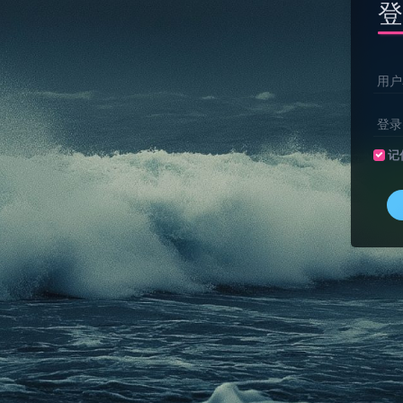
登
用户
登录
记