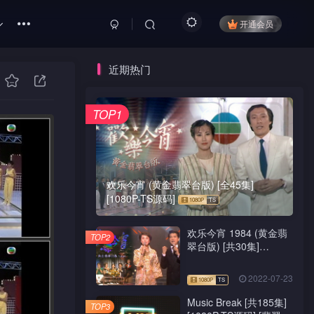
开通会员
近期热门
TOP1
欢乐今宵 (黄金翡翠台版) [全45集]
[1080P-TS源码]
欢乐今宵 1984 (黄金翡
TOP2
翠台版) [共30集]
[1080P-TS源码]
2022-07-23
Music Break [共185集]
TOP3