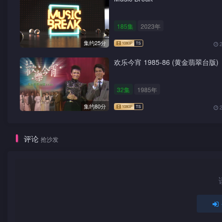
185集
2023年
集约25分
欢乐今宵 1985-86 (黄金翡翠台版)
32集
1985年
集约80分
评论
抢沙发