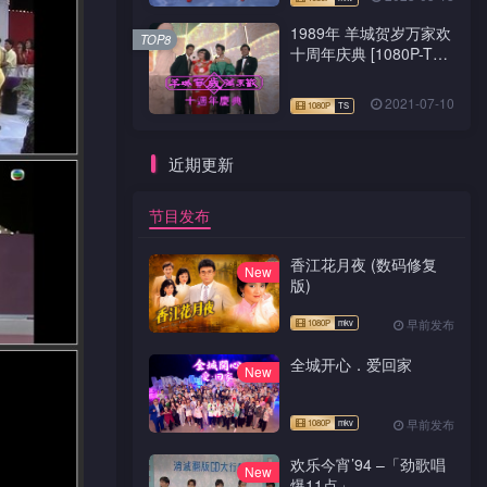
1989年 羊城贺岁万家欢
TOP8
十周年庆典 [1080P-TS
源码]
2021-07-10
近期更新
节目发布
香江花月夜 (数码修复
New
版)
早前发布
全城开心．爱回家
New
早前发布
欢乐今宵’94 –「劲歌唱
New
爆11点」