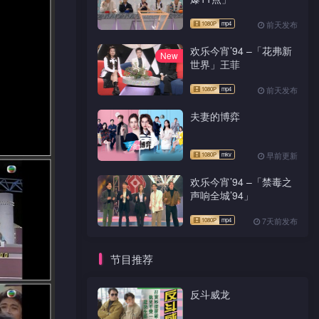
前天发布
欢乐今宵’94 –「花弗新
New
世界」王菲
前天发布
夫妻的博弈
早前更新
欢乐今宵’94 –「禁毒之
声响全城’94」
7天前发布
节目推荐
反斗威龙