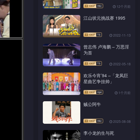
12个月前
江山状元挑战赛 1995
2022-11-13
曾志伟 卢海鹏 – 万恶淫
为首
2022-05-18
欢乐今宵’94 –「龙凤巨
星曲艺争挂帅」
1个月前
贼公阿牛
2025-08-08
李小龙的生与死