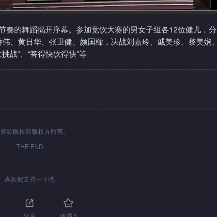
活节奏的舞蹈揭开序幕。参加竞饮大赛的男女子组各12位健儿，分
侨伟、黄日华、张卫健、颜国樑，决战刘嘉玲、戚美珍、黎美娴
挑战”、“答得快饮得快”等
资源版权归版权方所有。
THE END
喜欢就支持一下吧
分享
收藏
1