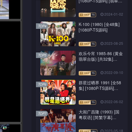
[1080P-TS源码] [翡翠
台/J2台]
2024-01-02
K-100 (1980) [全48集]
TOP4
[1080P-TS源码]
2023-08-25
欢乐今宵 1985-86 (黄金
TOP5
翡翠台版) [共32集]
[1080P-TS源码]
2022-09-10
群星过晒界 1991 [全58
TOP6
集] [1080P-TS源码]
[ATV新亚视]
2022-06-02
大闹广昌隆 (1993) [国
TOP7
粤双语] [简繁字幕]
[1080P-mkv]
2023-05-18