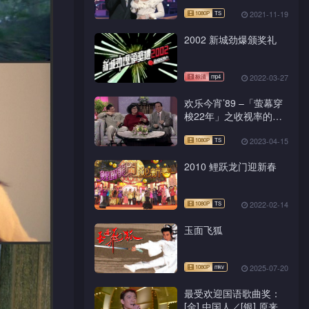
2021-11-19
2002 新城劲爆颁奖礼
2022-03-27
欢乐今宵’89 –「萤幕穿
梭22年」之收视率的影
响力 (TV Ver.)
2023-04-15
2010 鲤跃龙门迎新春
2022-02-14
玉面飞狐
2025-07-20
最受欢迎国语歌曲奖：
[金] 中国人／[银] 原来你