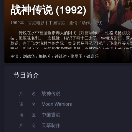
战神传说 (1992)
1992年丨香港电影丨中国香港丨剧情／动作／武侠
传说在水中被游鱼豢养大的阿飞（刘德华饰），性格飞扬跳脱
技，但漠视名利。一次机缘，结识了燕十三太子（钟镇涛饰），两
莫逆。燕于飞之渔村养伤之际，突见兵马寻觅至附近，飞率燕等人
匿藏，追问之下，始知挚友乃前朝遣裔，正被夺位之十四太子（王
并望能给合兰陵国之首 － 兰陵君，共举皇者之师，飞接令前往拯
主演：
刘德华 / 梅艳芳 / 钟镇涛 / 张曼玉 / 钱嘉乐
女儿月牙儿（梅艳芳饰），两人于逃亡过程中互生情愫，但奈于月
有婚约在先，二人不禁怅惘。三人君子之后，更添情网之交煎，再
燕之护法魔仙儿（张曼玉饰）从中作梗，四人苦在心头。那边厢，
节目简介
高强，手足二人战至难分难解，生死未卜。
战神传说
片名
Moon Warriors
译名
中国香港
地区
天幕制作
片 商