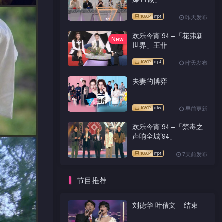
昨天发布
欢乐今宵’94 –「花弗新
New
世界」王菲
昨天发布
夫妻的博弈
早前更新
欢乐今宵’94 –「禁毒之
声响全城’94」
7天前发布
节目推荐
刘德华 叶倩文 – 结束