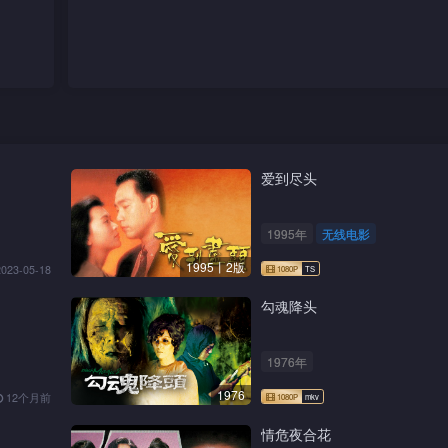
爱到尽头
1995年
无线电影
1995丨2版
2023-05-18
勾魂降头
1976年
1976
12个月前
情危夜合花