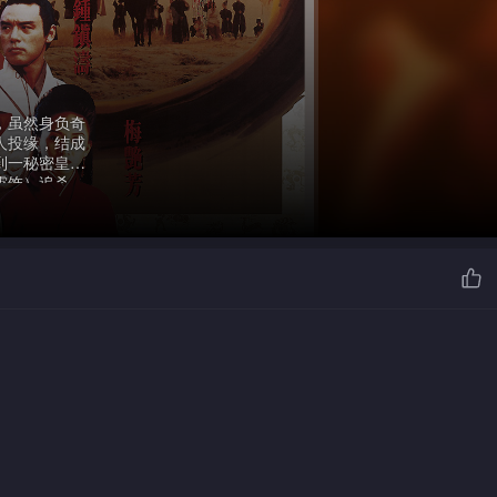
，虽然身负奇
人投缘，结成
到一秘密皇陵
霄饰）追杀，
救兰陵君及其
牙儿与燕十三
加上一向心仪
十四太子武艺