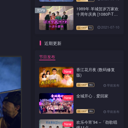
1989年 羊城贺岁万家欢
TOP8
十周年庆典 [1080P-TS
源码]
2021-07-10
近期更新
节目发布
香江花月夜 (数码修复
New
版)
早前发布
全城开心．爱回家
New
早前发布
欢乐今宵’94 –「劲歌唱
New
爆11点」