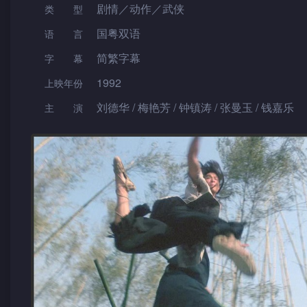
剧情／动作／武侠
类型
国粤双语
语言
简繁字幕
字幕
1992
上映年份
刘德华 / 梅艳芳 / 钟镇涛 / 张曼玉 / 钱嘉乐
主演