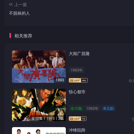
上一篇
不脱袜的人
相关推荐
大闹广昌隆
1993年
1993
惊心都市
全10集
1993年
单元剧
全10集丨1993丨2版
冲锋陷阵