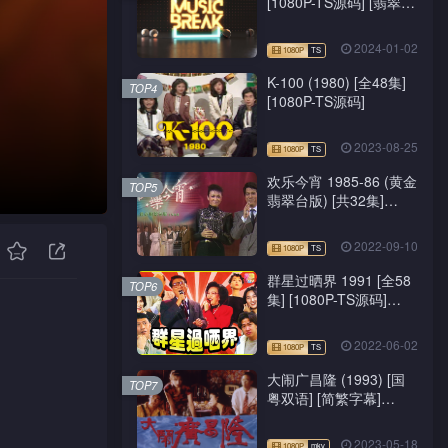
[1080P-TS源码] [翡翠
台/J2台]
2024-01-02
K-100 (1980) [全48集]
TOP4
[1080P-TS源码]
2023-08-25
欢乐今宵 1985-86 (黄金
TOP5
翡翠台版) [共32集]
[1080P-TS源码]
2022-09-10
群星过晒界 1991 [全58
TOP6
集] [1080P-TS源码]
[ATV新亚视]
2022-06-02
大闹广昌隆 (1993) [国
TOP7
粤双语] [简繁字幕]
[1080P-mkv]
2023-05-18