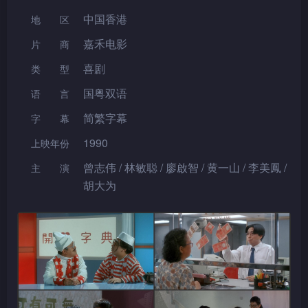
中国香港
地区
嘉禾电影
片 商
喜剧
类型
国粤双语
语言
简繁字幕
字幕
1990
上映年份
曾志伟 / 林敏聪 / 廖啟智 / 黄一山 / 李美鳳 /
主演
胡大为