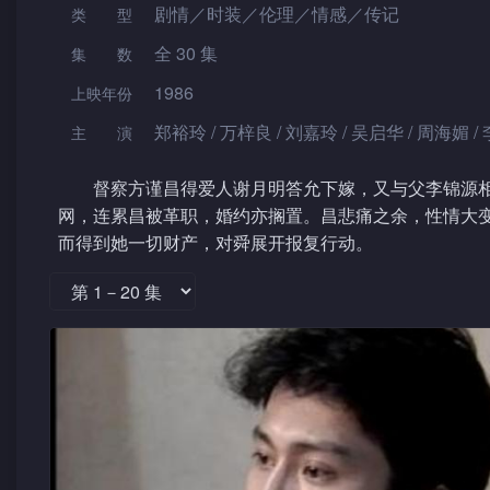
剧情／时装／伦理／情感／传记
类型
全 30 集
集数
1986
上映年份
郑裕玲 / 万梓良 / 刘嘉玲 / 吴启华 / 周海媚 / 
主演
督察方谨昌得爱人谢月明答允下嫁，又与父李锦源
网，连累昌被革职，婚约亦搁置。昌悲痛之余，性情大
而得到她一切财产，对舜展开报复行动。