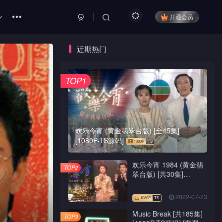
开通会员
近期热门
TOP1
欢乐今宵 (黄金翡翠台版) [全45集]
[1080P-TS源码]
欢乐今宵 1984 (黄金翡
TOP2
翠台版) [共30集]
[1080P-TS源码]
2022-07-23
Music Break [共185集]
TOP3