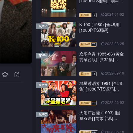
[1080P-TS源码] [翡翠
台/J2台]
2024-01-02
K-100 (1980) [全48集]
TOP4
[1080P-TS源码]
2023-08-25
欢乐今宵 1985-86 (黄金
TOP5
翡翠台版) [共32集]
[1080P-TS源码]
2022-09-10
群星过晒界 1991 [全58
TOP6
集] [1080P-TS源码]
[ATV新亚视]
2022-06-02
大闹广昌隆 (1993) [国
TOP7
粤双语] [简繁字幕]
[1080P-mkv]
2023-05-18