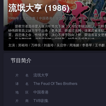
流氓大亨 (1986)
1986年丨无线剧集丨中国香港丨全30集丨剧情／时装／伦理／情
督察方谨昌得爱人谢月明答允下嫁，又与父李锦源相认。岂料
钟伟舜害昌义妹方学宁自杀，更杀源。舜逃过法网，连累昌被革职
置。昌悲痛之余，性情大变，决心不择手段向上爬。舜追首富女楚
昌。昌与翘结婚，进而得到她一切财产，对舜展开报复行动。
主演：
郑裕玲 / 万梓良 / 刘嘉玲 / 吴启华 / 周海媚 / 李香琴 / 王书麒 / 
吴孟达 / 关海山 / 石坚 / 罗振彪
节目简介
流氓大亨
片名
The Feud Of Two Brothers
译名
中国香港
地区
TVB剧集
片 商