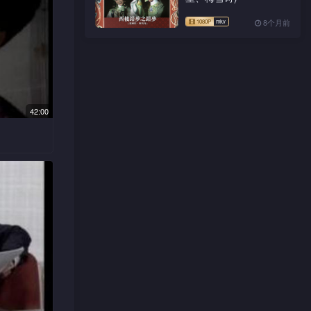
8个月前
欲开除学
宇大为感
之变态色
之于法，
42:00
会中遇上
合下遇上
，楚翘始
发现楚翘
明心愿，