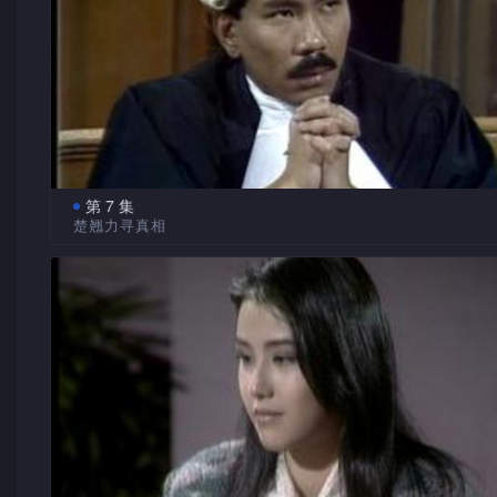
为失望。
伟贤和女友在家玩耍时，与一泥水佬发生争执，伟贤心中
忿，故意打烂一花瓶嫁祸他，扰攘一轮后，泥水佬愤恨而去。
谨昌无意中发现学宁与伟舜来往，对他大事警告，并告诫
人心阴诈，对伟舜要加以提防。
谨昌见长此下去与同事间处于冷战阶段，大感乏味，遵从
第 7 集
劝告，主动接近创世等，反被引为笑柄，令他甚为震怒。
楚翘力寻真相
伟舜与学仁为争球场踢波，大打出手，学仁不敌，当众声
正当控辩双方陈词后，众陪审员感到表面人证物证俱在，
不罢休。另一方面，伟贤与女友行踪原一直被该泥水佬窥视，
面临败讼时，谨昌大为激动，竟在法庭内理直气壮为其弟申辩
向工人残杀报仇，死状甚为恐怖。
唤起一陪审员宋楚翘的正义感。
楚翘经深思熟虑后，发现案件疑点甚多，深信学仁乃无辜
主动克服一切阻难，说服其余陪审员继续研讨。众人皆被其热
动，连夜抽丝剥茧，将疑点逐一攻破，楚翘大表安心。
谨昌见自己未能替学仁洗脱罪名，内心悲痛万分，精神极
丧。创世终体谅其真正为人，对他大起怜悯，二人顿化敌为友