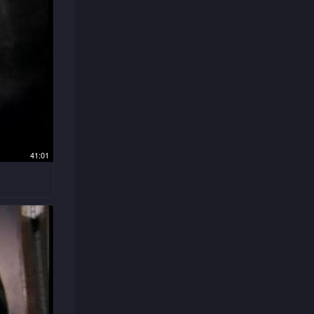
锦源行船
绝与谨昌
顿老羞成
，并千方
参加，反
下往方家
奈谨昌与
41:01
便照顾，
令淑梅大
奋，与楚
目睹二人
对她另眼
怎料一天