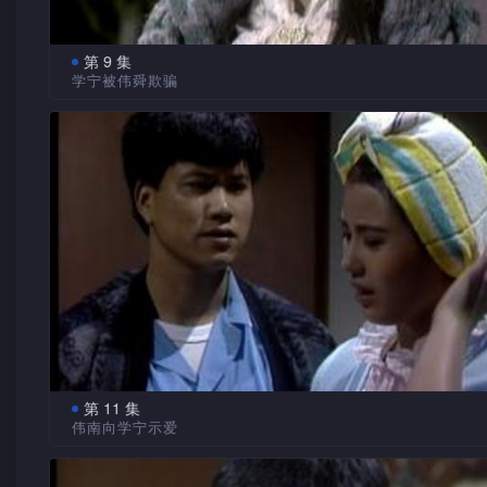
翌日，当陪审团退庭商议完毕后，楚翘等一致认为学仁罪
成立，当庭释放，令方家各人喜极而泣。
第 9 集
钟赞获悉学仁无罪被释，心有不值，以为楚翘被贿所致，
学宁被伟舜欺骗
侮辱一番，楚翘反一笑置之。
当淑梅接到医生报告后，发现身体无恙，令众人放下心头
原来楚翘为永然独生女，由其公赵志远口中所得，误会其
石。同时，谨昌更表示唯恐破坏美屏家庭幸福，不会与她相认
年因冷落母亲，致令她抑郁而死，造成楚翘对永然有种无形的
梅对爱子有失而复得的感觉，感动不已。
拒。加上她不满其父专横性格，自小栖居志远家，间接养成其
谨昌知道自己身世后，对伟舜印象大为改变，主动与他前
性格处处与其父冲撞，彼此无法沟通。
释，并借故亲近美屏，反被拒于千里外。创世等误会谨昌存心
古井」，令他啼笑皆非。
学宁终受不住伟舜热烈追求，不自觉堕进其感情陷阱。伟
为情场圣手，存心玩弄感情，乘机制造浪漫气氛，与学宁发生
系。
第 11 集
伟南向学宁示爱
谨昌发现锦源终日徘徊钟家门口，令他顿起怀疑，追问下