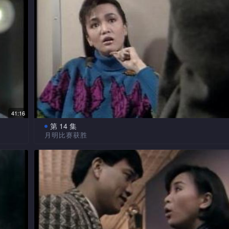
人调
信物与他相认，谨昌顿明白当年美屏原不甘挨贫受苦，乘
期间，将谨昌交托淑梅后，带著身孕改嫁钟赞，并忍心断
联络，令锦源大为震怒。
伟舜
作弄
锦源心中不忿，连向美屏大事质问。美屏百词莫辩，
怒，与锦源反目成仇。
庆祝
谨昌对明月处境深表同情，多方鼓励她实行家庭革命
。
百计替她索取电视台举办歌唱比赛表格。月明终提起勇气
引起桂康等误会为贪慕虚荣，彼此发生口角，月明一怒之
替她
暂住。楚翘自邂逅谨昌后，对其勤奋忠诚性格有好感，无
爱
41:16
月明已建立了一定的感情，令她暗觉酸味。
第 14 集
月明比赛获胜
谨昌深感其父年老身世可怜，遂要安置锦源于方家方
见异
但学斌、学仁均视锦源为不速之客，处处对他挑剔埋怨，
昌与
月明在歌唱比赛中，得到优异的成绩，令谨昌大为兴
。
为尴尬。
苦苦
翘痛饮以事庆祝。另一方面，当楚翘夹于谨昌、月明时，
亲暱状，心中大感不快，但却未敢表露。
便，
创世等见月明改头换面后，丑小鸭一朝变了白天鹅，
间，
相看，纷纷向她大献殷勤，令她大感意外。
永然感到晚年孤独寂寞之时，常刻意独步山顶散心。