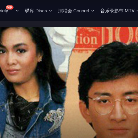
VIP
ety
碟库 Discs
演唱会 Concert
音乐录影带 MTV