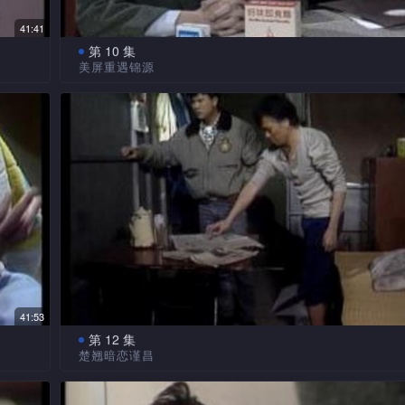
名不
当谨昌、月明正兴高采烈参观电视台之际，楚翘突接
时演员临时甩底消息，灵机一触，要求二人填补空缺扮演
41:41
人情之所至，居然投入至旁若无人。
第 10 集
向她
美屏重遇锦源
淑梅自觉近来身体欠佳，求诊后怀疑生瘤，令她担心
大
谨昌目睹学宁神色有异，惟恐他会被伟舜所骗，向她
时悲从中来向谨昌交下遗言，并道出当天在法庭中，始发
父早
。淑
问，令学宁难于启齿。另一方面，伟舜自将学宁得到手后
母原为伟舜之母美屏，劝他重认亲母，令谨昌进退两难。
抗
度大变，令她忐忑不安。
反叛
嫌冰
伟舜无意中发现总经理赵忠良串同罗厂长，暗以猪油
「掏
取利，遂再假意与学宁重修旧好，利用她偷取有关贪污文
事会中揭发其罪状。
舜原
永然闻讯大为震怒，严斥忠良不成器。另一方面，他
关
一直存心吞其股份，姑且将永赞其余股权让予钟赞，以防
伟舜手中。
一日，美屏返家途中，遇上一醉酒佬以身撞行驶中的
41:53
骗求财。看真后始知为其失散多年的丈夫李锦源，一时不
第 12 集
楚翘暗恋谨昌
始发
谨昌不忍锦源惊闻爱子夭折后，精神大为沮丧，乘机