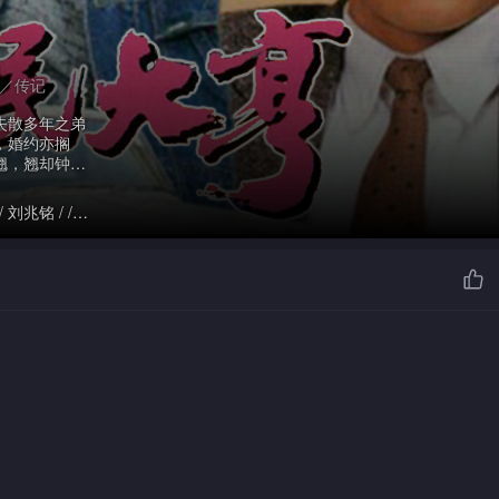
感／传记
失散多年之弟
，婚约亦搁
翘，翘却钟情
刘兆铭 / /