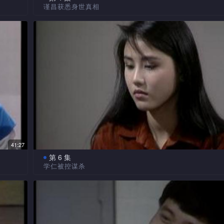
谨昌获悉身世真相
令他对继承父业野心不大。
流。
学仁忍无可忍下，直言谨昌非为淑梅所亲生，令他当
无
月明寄居谢家后，由于她打扮行为土气十足，兼且霸
意中
呆，向淑梅求证。原来当年昌母将他交托淑梅后，忍心一
的房子，令他对月明甚为反感。况且，当她跻身在这大男
无。谨昌获悉身世真相后悲痛欲绝。
家庭中，被迫身兼主妇之职，负责料理全家大小杂务，根
会接触社会。
一干
谨昌心灰意冷之际，欲迁出方家独居。淑梅不忍其子
倒，亲往劝他回家暂住。刚巧阿娥至，以为淑梅存心霸占
谨昌无意中撞破伟舜违例驾驶，伟舜心生不忿，反恶
她尖酸大骂一轮，并将她推下楼梯。学仁、学斌等以为谨
状，诬告谨昌恶言恐吓，令谨昌大感气结。其后上司发现
学
义，令他百词莫辩。
足，取消控诉，但却将他调至山顶警署复职。
南亦
爱。
正当谨昌精神大为失落之际，阿娥频频向他迫婚。谨
人间格格不入，对阿娥泼辣小器性格渐渐不能忍受，毅然
钱，
分手。
舜及
41:27
谨昌空虚寂寞之余，得月明从中开解，对家人渐为谅
第 6 集
学仁被控谋杀
起勇气归家，一家人重现和洽。另一方面，谨昌从淑梅口
其亲生母为昔日粤片女星南屏，遂不惜挨更抵夜看电视残
乱中
当警方抵达凶案现场时，发现学仁正慌张而逃，下令
一睹其母面貌。
案，并控以谋杀一罪。
吸
学仁走投无路之际，欲请求谨昌代安排出走。谨昌有
状大
事无补，劝学仁暂且自首，并允尽力替其洗脱罪名。