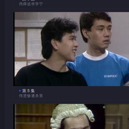
伟舜追求学宁
停，风波始告平息。
钟赞为替伟舜在上流社会中建立知名度，特设豪宴招待名
创世有表妹林月明，在大陆土生土长，因父母双亡，无依
怎料钟赞自发迹后，仍不脱市井粗鄙作风，惹来不少毁誉，无
靠，积极申请来港投靠舅父桂康一家。
开罪了合股人宋永然，令场面尴尬不堪。
谨昌被调上山顶后，发现其上司竟为创世，被他多次联同
同事戏弄，谨昌惟默默忍受。
伟舜被董事长永然安排在永赞面厂充当副厂长一职，遇上
宁，被其清纯美貌所吸引，向她展开热烈追求。另一方面，伟
在派对中无意间邂逅学宁，惊为天人，但因生性害羞，不敢示
学仁不慎破坏家中音响器材，恐被谨昌揭发，欲向友人筹
不果。其后遇上伟贤，一时贪念，正想乘机偷取其银包，被伟
时发觉，将他捉拿警署，幸证据不足，未能将他治罪。
第 5 集
伟贤惨遭杀害
谨昌对学仁罪行大表激愤，向他痛打一轮。
月明为免谨昌通宵达旦查看残片，欲替他录下来。怎料混
洗掉创世珍藏录影带，令他大为震怒。
学宁与伟舜接触日久后，情窦初开，不觉被其翩翩风度所
引，加上伟舜追求手段高明，学宁终禁不住堕入情网。伟舜睹