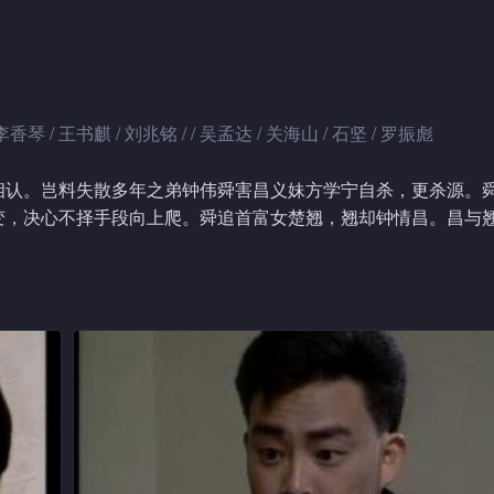
李香琴 / 王书麒 / 刘兆铭 / / 吴孟达 / 关海山 / 石坚 / 罗振彪
相认。岂料失散多年之弟钟伟舜害昌义妹方学宁自杀，更杀源。
变，决心不择手段向上爬。舜追首富女楚翘，翘却钟情昌。昌与