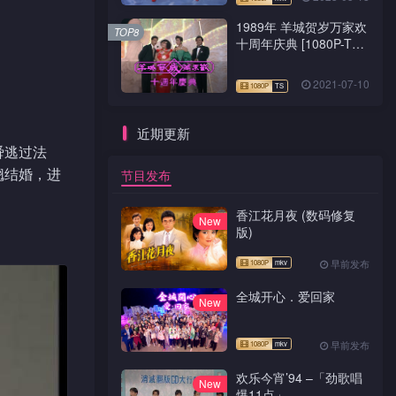
1989年 羊城贺岁万家欢
TOP8
十周年庆典 [1080P-TS
源码]
2021-07-10
近期更新
舜逃过法
翘结婚，进
节目发布
香江花月夜 (数码修复
New
版)
早前发布
全城开心．爱回家
New
早前发布
欢乐今宵’94 –「劲歌唱
New
爆11点」