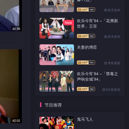
前天发布
欢乐今宵’94 –「花弗新
New
世界」王菲
42:56
前天发布
夫妻的博弈
能抽身接
，欲向她
明幸免于
早前更新
欢乐今宵’94 –「禁毒之
声响全城’94」
生。创世
。
8天前发布
，养成傲
，在其老
节目推荐
鬼马飞人
子伟贤，
42:02
心摄影，