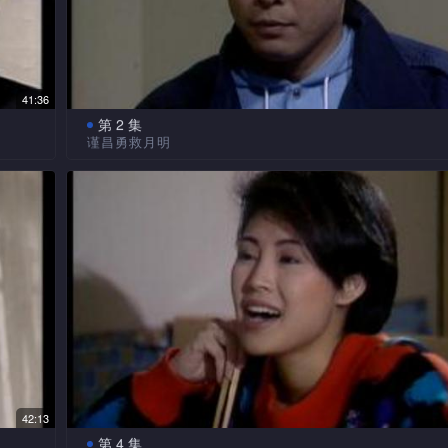
41:36
第 2 集
谨昌勇救月明
梅早
谢家对月明此不速之客大表冷淡，各人均借词有事未
庭，
车。怎料当月明无奈只身摸至谢家门口时，不幸遇上色魔
大肆施暴。刚巧谨昌至，与色魔纠缠一轮，身受轻伤，月
难。
业与
他一
谨昌与月明留院时，彼此话甚投契，阿娥睹状醋意大
等对谨昌仍存偏见，不时对他冷嘲热讽，谨昌唯一笑置之
揾其
富家子钟伟舜自幼深受母亲梁美屏及继父钟赞所溺爱
阿娥
慢不可一世的性格。留学回港后，欲利用其精明头脑才干
父食品厂大展拳脚。
刚巧
美屏为巩固亲子伟舜的地位，一方面刻意纵容钟赞之
42:13
调
形成其性格乖张任性，不能成材。更间接鼓励长子伟南醉
第 4 集