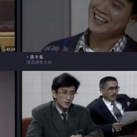
钟赞获悉爱子噩耗后，大受刺激，在公司大吵大闹，
不
宁泄愤。伟舜施计挽留学宁，并在她面前卖弄人情，令学
动。
学宁
谨昌日以继夜调查下，发现该泥水佬乃欲向月明施暴
魔，对他顿起疑心，特与手下布下天罗地网，欲将色魔绳
但苦无证据，令谨昌大为焦虑。
41:14
月明
第 8 集
谨昌身世大白
言绝
学仁
永然大寿当天，高朋满座，楚翘勉为其难赴会。刚巧
乘机
，终
钟赞，仇人见面，向她冷嘲热讽一番，令场面尴尬不堪。
楚翘对其父爱恨交织之际，心感矛盾空虚时，机缘巧
，竟
谨昌，向他陈述往事苦况。后得谨昌劝告，一切顺其自然
诚所
觉如释负重。
谨昌接获电视台外景队噪音骚扰投诉，遂出面阻止，
为颓
原为该队高级编导，令他大感惊奇。其后，谨昌为成全月
。
托楚翘代为安排进入电视台参观，令月明雀跃不已。