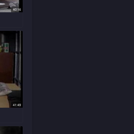
获两名临
情侣，二
40:16
不已，一
苦苦追
现谨昌生
，对她态
制面从中
件，在董
感到钟赞
他日败于
汽车，诈
41:49
知所措。
以玉坠为