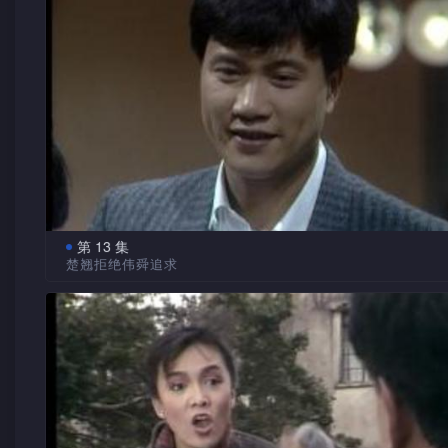
现他为美屏前任丈夫，令他即联想到与锦源的微妙关系，暗派
查其身份。
伟舜带学宁参加一豪华派对，衣香鬓影，由于会场中布满
新欢旧爱，各人对学宁投以嫉妒敌视的态度，更乘机恶意侮辱
她一番，令她甚为难受。
月明生日当天，家人均未有任何表现，惟谨昌早为她预备
节目，令她大为感动，彼此间感情更进一步，淑梅等大表欣慰
伟南眼见学宁受到伟舜忽冷忽热看待，精神大为低落，顿
不值，欲设法向她暗示伟舜非为可靠终生伴侣，间接向她表明
意，却未被学宁领会，令他大为失望。
第 13 集
楚翘拒绝伟舜追求
锦源心存疑团，向美屏苦苦追问爱儿下落。美屏为掩饰其
锦源见长期寄宿方家，毕竟引起众人不便，更因此导致谨
思迁之所为，不惜欺骗锦源其儿已幼年夭折，令锦源大受刺激
学斌等发生磨擦，大感不安，欲迁出独居。后得谨昌声泪俱下
挽留，锦源终改变主意。
谢家感到自月明出走后，家中琐碎杂务一塌糊涂，大感不
遂以创世出面，劝月明归家，并允以后尽量给予其个人自由时
从发挥其兴趣所长，令月明大为安心。