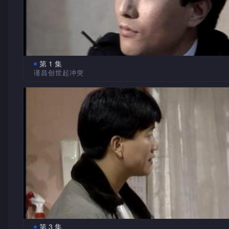
第 1 集
谨昌创世起冲突
廿多年来，谨昌一直备受养母伍淑梅爱护如同己出，而淑
年丧夫，遗下儿子学斌、学仁与女学宁，迫于独力支撑整个家
生活刻苦，同时为免影响子女间感情，未将其身世告知谨昌。
谨昌为人忠厚而富责任感，对家人豪不吝啬，不惜牺牲就
结婚机会，中三肄业后，即投身警界，以负担家庭重担。由于
直劝奋搏杀，身经百战，卒被提升为军装沙展。
仁、斌非但不体谅其兄生活苦况，反而常常借谨昌的弱点
著数，著他主力供一层居屋。谨昌明知而仍不计较，令其女友
大受生气。
谨昌等因装修问题与邻居谢家发生争执，继而大打出手。
谢创世亦为警界中人，与谨昌互恃权势控告对方，幸得梅从中
第 3 集