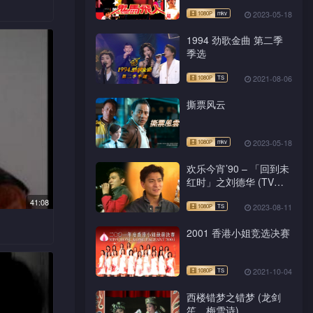
2023-05-18
场目定口
占了创世
1994 劲歌金曲 第二季
去音讯全
人主义的
季选
本未有机
2021-08-06
生活潦
撕票风云
谨昌，向
人先告
昌忘恩负
证据不
2023-05-18
昌亦觉二
欢乐今宵’90 – 「回到未
向她提出
红时」之刘德华 (TV
Ver.)
41:08
2023-08-11
解，终提
2001 香港小姐竞选决赛
中，得知
片，以求
通缉他归
2021-10-04
感此法于
西楼错梦之错梦 (龙剑
笙、梅雪诗)