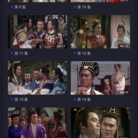
是无双，倾诉爱意，九妹心
须贾妒忌，向魏齐诬陷范睢乃
而受伤，令信陵君对他更为信
君，遇如姬，惊为天人，范睢
第 9 集
第 10 集
伤，唯仍撮合孟、双，孟尝君
秦之奸细，信陵君赏识范睢，
任，赠一大宅予他。如姬四处
为讨好安厘王，答允助他一臂
及无双终抛除枷锁，再堕爱
信陵君、孟尝君及平原君
收留他于府内，范睢布局离间
孟尝君在冯驩相助下，终
寻找信陵君下落报恩，查出其
之力，安排安厘王英雄救美，
河。范睢与七巧发生关系，七
被困于山洞，孟、平二人才相
信陵君与孟尝君之感情，令孟
被齐湣王迎回齐国拜相，九妹
身份后，又自卑身份而不敢求
但如姬未为所动，安厘王向信
巧有孕，巧父让二人成亲，二
信信陵君清白，三人绝处逢
尝君误会信陵君独吞太公阴
感二人身份悬殊，黯然神伤。
见，阴差阳错，范睢看中如姬
陵君施压力，如姬免信陵君难
人结婚前夕，七巧发现范睢偷
生，终能脱险，信陵君见薛萦
符，要他断绝交情，一怒离
九妹自卑身份与孟尝君不配，
美貌，收留她于府内，如姬认
做，答允下嫁安厘王。薛萦为
练太公阴符，范睢辣手杀死七
忧心之貌，大为心动，薛萦见
去。
毅然下嫁屠斗以绝爱念，孟尝
出他乃杀人凶手，但不知他与
逼信陵君交出太公阴符，不惜
巧一家灭口。
信陵君安然脱险，却回复冰冷
君得悉，黯然神伤。黄歇安排
44:13
44:10
信陵君之关系，未敢揭穿真
下毒相逼，最后又于心不忍，
态度，忍心与信陵君分手。信
信陵君与薛萦见面，薛萦辩称
第 11 集
第 12 集
相。范睢欲对如姬轻薄，如姬
把解药交予信陵君。陆菲之尸
陵君要杀范睢治罪，为安厘王
接近信陵君只为寻找太公阴
声言久爱信陵君，范睢强忍怒
信陵君及时救回如妃，如
体被发现，信陵君知是范睢所
安厘王将信陵君发放边
所阻，信陵君忿忿不平。及
符，信陵君决排除万难为薛萦
意，带如姬见信陵君，信陵君
妃向安厘王坦言心意，安厘王
为，欲捉他治罪，但范睢早已
彊，途中，范睢暗杀信陵君。
后，秦军犯境，信陵君自告奋
夺得太公阴符。信陵君与黄歇
见如姬一番诚意，终答允收留
才相信二人清白。范睢奸计未
投靠安厘王，受其包庇，信陵
范睢欲杀信陵君，信陵君受重
勇抗敌，范睢挑拨离间，安厘
发现范睢偷练太公阴符，三人
她于府内。薛萦混入信府追查
逞，心深不忿。齐湣王好大喜
君向安厘王揭穿范睢恶行，安
伤，薛萦及时将他救走，带他
王欲杀信陵君，幸得孟尝君求
大打出手，范睢技高一筹逃
太公阴符下落，遭信陵君发
功，先灭宋，再欲攻打周室，
厘王不信。范睢安排毒计除信
回忘忧谷疗伤。孟尝君见信陵
情，安厘王才放过信陵君。范
脱，信陵君向安厘王指证范
现，二人两情相悦，把臂同
孟尝君苦劝无效，反被齐湣王
陵君，祸及孟尝君及平原君，
君失去音讯，担心其安危，范
44:10
44:06
睢决设计除去孟尝君。范睢为
睢，范睢巧言令饰，安厘王仅
游。
废除相职。齐湣王受苏代挑
三人同被困于山洞内。
睢乘机向安厘王诬陷孟尝君救
第 13 集
第 14 集
打击孟尝君，唆使安厘王将无
仅责信陵君一番。黄歇被召回
拨，派兵攻打薛城杀孟尝君，
走信陵君，安厘王误信谗言，
双嫁予平原君，孟尝君被逼与
安厘王受孟尝君所劝，加
楚国，范睢欲趁机除去信陵
信陵君等死守著城抗燕，
孟尝君为免生灵涂炭，欲自
囚孟尝君于宫内，孟尝君幸得
无双分手，情绪低落。黄歇往
上范睢突然失踪，终相信信陵
君，煽动安厘王把信陵君调往
形势险峻，薛萦得悉，担心信
尽，幸九妹等及时阻止，孟尝
齐姬照顾，才不至受苦。齐姬
访信陵君，从而认识孟、平，
君忠心，再次封他为相。如姬
边彊，安厘王犹豫，范睢再诬
陵君之安危，赶往莒城探望。
君率众与齐兵决一死战，不
不满安厘王宠爱如姬，妒恨交
四人甚为投契。黄歇发现薛萦
怀孕，安厘王更是对她关怀备
陷信陵君与如姬有染，安厘王
田单用火牛阵，大败燕军，收
敌，信陵君及时率兵赶至，救
加，孟尝君加以开解。薛萦替
暗中窥探信陵君，追踪薛萦，
至，齐姬妒恨，设计害如姬小
信以为真，如姬欲自尽以表清
复失地，齐襄王对信陵君感激
孟尝君回魏。信陵君向安厘王
信陵君疗伤期问，两人感情增
向她查问因由，得知她与信陵
产，安厘王怒斥齐姬，齐姬不
白。
不已。薛萦见局势已定，悄然