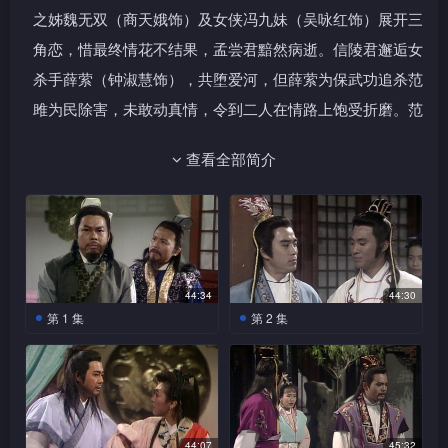
之姊魏无双（商天娥饰）及女侠冯九妹（吴咏红饰）展开三
角恋，惜最终情花不结果，孟尝君黯然病逝。信陵君邂逅女
杀手薛萦（钟淑慧饰），共堕爱河，但薛萦为保武功追杀范
雎为民除害，未敢动真情，令到二人在情路上饱受折磨。范
雎夺得秦丞相一位，发兵攻打邯郸，信陵君为救赵，在嫂嫂
查看全部简介
如姬（张静饰）相助下，盗符救赵，与范雎展开一场惊天动
地之血战，薛萦取得湛卢剑，与信陵君联手对付范雎，但误
中雎之奸计，薛萦为救信陵君而惨死，信陵君悲恸欲绝，誓
与范雎决一生死！
44:34
44:30
第 1 集
第 2 集
苏秦与张仪同为鬼谷子门
齐湣王查出范睢夺得太公
下，张仪好胜心强，忌苏秦技
阴符，下命追捕之，范睢负
高于他。鬼谷子命秦、仪下山
伤，得七巧一家收留，七巧爱
开创事业，并把太公阴符上下
上范睢，教他认字，范睢从而
篇分赠予二人。苏秦向楚、
得以修练太公阴符。孟尝君出
齐、燕、韩、魏、赵六国献合
使秦国，秦昭王欲封他为相，
44:07
45:32