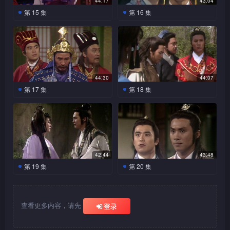
44:17
43:04
推荐孟尝君为相，范睢欲乘机
长，薛萦不能自控，鲁仲连提
君之微妙感情关系，二人建立
忿，携子投奔西秦，安厘王立
而走，寻找范睢下落。齐襄王
第 15 集
第 16 集
离信陵、孟感情，孟尝君未中
醒薛萦，不可动情欲以至功力
友谊。九妹见孟尝君意志消
如姬为后，信陵君屡劝无效，
召集楚、燕、韩、赵、魏五王
计，向安厘王请辞，安厘王终
范睢投靠秦，获秦昭王器
大灭，要以大局为重，薛萦终
范睢打败信陵君，却并不
沉，加以安慰，二人发生肉体
担心此事会危害魏之安危。齐
共商抗秦大计，范睢随燕王而
拜信陵君为相。范睢布局，使
重，范睢暗中决定借秦之力一
决心离开信陵君。薛萦追杀范
下杀手，将他戏弄一番后放他
关系。
国国事日非，孟尝君忧心至
至，众人大感意外，信陵君提
安厘王误会信陵君欲杀他夺
统天下。范睢博得秦昭王欢
睢，不敌，鲁仲连将她救走，
走。信陵君大局为重，唯有忍
病。及后，燕国进攻齐国，齐
出实行合纵之计，为范睢破
位。
心，封为客卿，范睢施计，令
范睢感薛萦威胁其安危，离开
辱。范睢百般凌辱魏齐及须
国兵败如山倒，齐湣王更病
坏，幸齐襄王信任信陵君，范
秦昭王先废丞相魏冉，再除白
魏国。
贾，魏齐不堪折磨，一死以解
死，孟尝君求安厘王出兵相
睢奸计未成。范睢欲刺杀齐襄
起兵权，封范睢为相，范睢军
脱。范睢练太公阴符大功告
44:30
44:07
齐，安厘王不肯。信陵君、春
王，信陵君早料他有此一著，
政权独揽，大为得意。范睢下
成，将它毁掉，以防被别人抢
第 17 集
第 18 集
申君及平原君义助孟尝君，四
布下天罗地网，将他擒拿，揭
令追杀薛萦，薛萦屡遇险境，
去。楚王病重，秦昭王拒绝放
人结为兄弟，齐心合力攻燕救
信陵君在忘情洞中找到鬼
穿其真面目，安厘王及燕王恼
范睢杀死朔弓，羞辱信陵
幸黄歇及时相救，收留薛萦于
华太子回楚，黄歇求得薛萦相
齐，孟尝君奋勇作战，身受重
谷子之指示，谓湛卢剑可对付
恨万分，欲杀他泄愤，郑安平
君等人一番后离去。正当信陵
府内养伤。范睢向须贾及魏齐
助，保护华太子逃离秦境。范
伤，在收复薛城后，终病重而
范睢，众人找到欧冶子弟子朔
及时将他救走。
君等人心灰意冷时，湛卢剑自
报复，安厘王惧秦之势力，不
睢怂恿秦昭王杀黄歇，白起晓
逝。
弓答允助众人铸剑。范睢查出
动出现，众人大喜，薛萦专心
敢保护魏齐，魏齐奔赵向平原
以利害，秦昭王终放黄歇回
此事，逼楚王交出薛萦，楚王
练剑。范睢妒忌白起才干，煽
君求助，平原君收留魏齐于府
楚。及后，楚王崩，华太子登
惧于秦之威势，捉薛萦交予范
动秦昭王命白起攻邯郸，白起
42:44
43:48
内。范睢不满，设计囚平原君
基为皇，封黄歇为相，封号春
睢，九妹为报答信陵君完成孟
以军心疲乏而反对，但秦昭王
第 19 集
第 20 集
于秦，逼他交出魏齐，平原君
申君。春申君助信陵君与薛萦
尝君遗志，甘愿与薛萦掉包，
早已被范睢所迷惑，对白起生
不肯屈服。信陵君费尽唇舌，
毛遂凭其聪明才智，终说
见面，薛萦坦言不能相爱之苦
信陵君、春申君及时赶
壮烈牺牲。秦昭王欲夺取赵王
疑心，夺其兵权，将他连降十
才令安厘王答允与齐、赵联合
服楚王，答允派春申君率八万
衷，信陵君大感无奈，鲁仲连
至，救平原君一命，三军会合
之和氏璧，蔺相如胆识过人，
八级，派往杜邮守边防，范睢
出兵攻秦，但魏齐已遭范睢抢
大军助赵。薛萦练湛卢剑毫无
提醒二人进入忘情洞或可找到
于邯郸，共同抗敌。薛萦一偶
终能完璧归赵，赵王拜他为
乘机冒秦昭王之命，向白起赐
查看更多内容，请先
登录
走，信陵君一怒往找范睢算
进展，信陵君加以鼓励。时平
解决办法，信陵君便只身闯进
然相会下，领悟出湛卢剑法，
相，廉颇不满，羞辱之，相如
死，白起中计，含恨自刎而
帐。
原君向信陵君求救，信陵君与
忘情洞。
加以苦练，渐有进境。范睢用
顾全大局而忍让，廉颇觉悟，
死。赵被秦大军压境，危在旦
薛萦分手，回魏求安厘王出兵
兵如神，信陵君等始终不能将