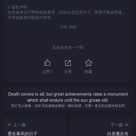
负荆请罪。秦昭王派白起攻
夕，平原君率众食客赴楚求
救赵，安厘王拒绝，信陵君决
他击退，春申君不忍生灵涂
©
版权声明
赵，赵王误中离间计，废廉颇
助，毛遂自荐，随队出发。楚
出兵救赵。薛萦在仲连提点
炭，独自往刺杀范睢，失手被
此资源来自于网络收集整理，仅供会员交流学习，禁用于商业用途，
用赵括，以至大败，平原君唯
王避平原君不见，平原君几经
本资源版权归版权方所有。
下，终把湛卢剑炼成金剑，但
擒，信陵君率众往救之，虽终
向信陵君求助。此际，信陵君
转折，在春申君相助下，才见
仍想不出练剑之法。信陵君向
能将他救出，但冯驩、屠斗等
等人正躲于深山铸剑，信陵君
到楚王，楚王拒绝出兵助赵抗
THE END
如姬求助盗兵符，如姬为报恩
则全部壮烈牺牲。范睢施以退
正欲自刎以诚意铸剑之际，范
秦。
而答允，信陵君终取得兵符，
为进之计，诱平原君等出击，
睢杀至。
挥军赴赵抗秦，安厘王发现大
范睢引信陵君至一秘洞，欲将
喜欢就支持一下吧
怒，怀疑如姬对信陵君余情未
他杀死，薛萦赶至，范睢不敌
了，如姬自尽以表心迹。薛萦
湛卢剑法，以信陵君要胁薛
不愿信陵君孤身犯险，乔装士
萦，薛萦不忍杀信陵君，反遭
兵随信陵君出发，大军被秦军
范睢所杀，信陵君悲痛欲绝。
点赞
1
分享
收藏
所阻，未能与平原君会合，平
原君陷险境。
Death comes to all, but great achievements raise a monument
which shall endure until the sun grows old.
死亡无人能免，但非凡的成就会树起一座纪念碑，它将一直立到太阳冷却之时
上一篇
下一篇
爱在暴风的日子
白发魔女传