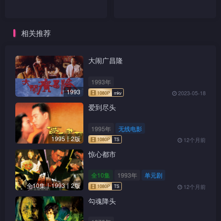
相关推荐
大闹广昌隆
1993年
1993
2023-05-18
爱到尽头
1995年
无线电影
1995丨2版
12个月前
惊心都市
全10集
1993年
单元剧
全10集丨1993丨2版
12个月前
勾魂降头