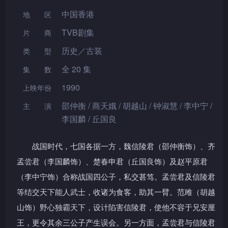
中国香港
地区
TVB剧集
片 商
历史／古装
类型
全 20 集
集数
1990
上映年份
邵仲衡 / 商天娥 / 胡越山 / 钟淑慧 / 李中宁 /
主演
李国麟 / 丘国良
战国时代，七国各据一方，魏信陵君（邵仲衡饰）、齐
孟尝君（李国麟饰）、楚春申君（丘国良饰）及赵平原君
（李中宁饰）合称战国四公子，私交甚笃。孟尝君及信陵君
等结交天下能人武士，收诸为食客，助其一臂。范雎（胡越
山饰）野心独霸天下，设计陷害信陵君，使他不容于兄安厘
王，更令其余三公子产生误会。另一方面，孟尝君与信陵君