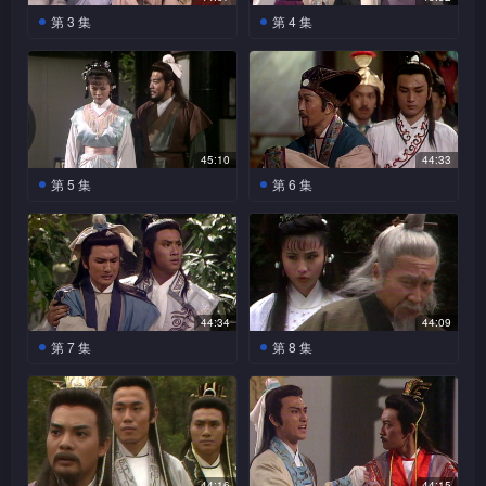
纵之计对抗秦，备受重用，封
孟尝君拒绝，秦昭王欲杀他，
第 3 集
第 4 集
为六国丞相。苏秦又以激将
孟尝君在杜欠等相助下，逃离
孟尝君声誉日隆，齐湣王
孟尝君与众人在逃出齐国
法，使张仪发奋图强，受秦惠
秦国，避入赵境。孟尝君向平
妒恨万分，表面上封他为相，
时遭到夷维所派出的杀手袭
文王赏识，封为丞相，张仪不
原君求助，二人发生误会，比
实则伺机将他除去。冯驩周游
击，九妹为救孟尝君而受重
但不感激苏秦，反而怀恨在
武分高下，信陵君加以调解，
列国十年，鸟倦知还，九妹荐
伤。孟尝君暂住于信陵君府，
心，要对付苏秦。冯九妹等得
三人惺惶相惜，结为知己。孟
他成为孟尝君食客，孟尝君礼
无双到访，孟尝君自感流亡国
罪申晃，遭杀身之祸，幸孟尝
君等三人合作，在秦国救走楚
待冯驩，冯驩感遇明主，决替
外，自惭形秽，与无双保持距
45:10
44:33
君及时相救，众人惺惺相惜。
怀王，被秦军追捕，楚怀王与
孟尝君鞠躬尽粹。孟尝君派冯
离。安厘王不愿开罪齐国，欲
第 5 集
第 6 集
张仪往找苏秦，劝他二人合作
孟尝君等失散，为魏无双救回
驩到薛城收数，冯驩广施仁
送孟尝君回齐，幸信陵君及时
夺天下，苏秦意动，张仪乘其
薛萦追查太公阴符下落，
信陵君府，秦军包围，楚怀王
范睢杀死七巧一家灭口，
义，免穷苦之户还钱，令毅子
阻止。郑安平向安厘王离间他
不备，夺其太公阴符，将他杀
以为与信陵君有关，夜探信陵
不愿连累无辜，自刎而死，孟
遭借宿于巧家之如姬看见。巧
等众百姓对孟尝君感激不已。
与信陵君之感情，安厘王开始
死。薛夔奉鬼谷子之命杀张仪
君府，遭信陵君发现。薛萦逃
尝君与无双互相吸引，产生情
父临终吐露惨案与太公阴符有
信陵君往探望孟尝君，二人本
对信陵君有所顾忌。范睢多年
清理门户，二人两败俱伤，范
离信府，信陵君向侯赢打探其
愫。
关，此事宣扬开去，信陵君与
欲劝齐湣王莫再因寻找太公阴
来一直住于巧家，表面上乃一
睢遇见，杀死二人，夺得太公
身世，侯赢怀疑她与鬼谷子有
孟尝君决定要全力追查。须贾
符而滥杀无辜，刚巧田甲刺杀
善良少年，暗中修炼太公阴
阴符。
关，信陵君决到鬼谷追查。信
病重，群医束手无策，范睢化
44:34
44:09
齐湣王，孟尝君杀死田甲。夷
符，大有所成。七巧不知就
陵君赴阳城途中，遇如姬被山
名张禄，医好须贾，须贾收留
第 7 集
第 8 集
维诬陷是孟尝君主使田甲杀齐
里，对他情深一片。信陵君偶
贼欺凌，信陵君仗义相救，如
于范睢。杜大等看穿九妹暗恋
湣王，齐湣王信以为真，要杀
无双恐孟尝君与其弟不和
然遇见薛萦练剑，被其美貌吸
平原君刺杀信陵君逼他交
姬感恩图报，加上对信陵君有
孟尝君，设计戏弄一番，九妹
孟尝君，毅子以死相谏，齐湣
而影响二人之感情，孟尝君保
引，朝思夜念。
出太公阴符，幸孟尝君及时阻
好感，主动要跟随服侍信陵
难堪不已，孟尝君坦言对她只
王才放过孟尝君。信陵君知齐
证与她之感情不变，无双才放
止，才平息一场风波。如姬向
君，信陵君感男女有别，拒绝
有兄妹之情，九妹唯黯然接受
湣王必会再次加害孟尝君，助
心。平原君从孟尝君口中得知
信陵君揭穿范睢身份，信陵君
如姬。九妹刻意打扮讨好孟尝
事实。范睢随须贾出使秦国，
他逃往魏国，夷维派人追杀
信陵君独吞太公阴符，一怒往
派陆菲暗中调查，范睢察觉，
君，阴差阳错，孟尝君误当她
雄辩滔滔，甚得秦昭王赏识，
之。
杀信陵君，范睢假装奋勇相救
杀陆菲灭口。安厘王往探信陵
44:16
44:15