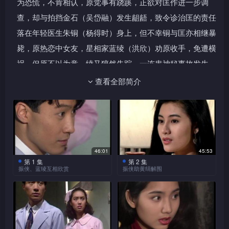
为恐慌，不肯相认，原觉事有跷蹊，正欲对匡作进一步调
查，却与拍挡金石（吴岱融）发生龃龉，致令诊治匡的责任
落在年轻医生朱铜（杨得时）身上，但不幸铜与匡亦相继暴
毙，原热恋中女友，星相家蓝绫（洪欣）劝原收手，免遭横
祸，但原不以为意。绫又猝然失踪，一连串神秘事故发生，
而矛头俱指向绢。绢冷艳而神秘莫测，令原不知从何入手调
查看全部简介
查，此时女特务海棠（王靖雯）又因旭日王子（魏骏杰）失
踪事而追查绢的身份，原、棠遂携手合作，更因屡遇险况而
萌生微妙恋情，此时绫再出现，却与先前判若两人，且有害
原之意，最后棠为救原而杀绫，原处于情义两难境地，痛苦
46:01
45:53
非常，幸有红颜知己云彩（朱茵）的相助，原重新振作，誓
第 1 集
第 2 集
振侠、蓝绫互相欣赏
振侠助黄绢解围
要查出真相。
黄匡发现一小殒石，将之
振侠往看蓝绫彩排，在蓝
藏于背包，沉到海底，绘一地
绫要求下，振侠答应亲自演奏
原先从绢方面开始调查，终于揭开了整个神秘事件的真
图，收于一炼咀内。然后，一
主题曲。
相，原来匡曾编写一个关于改造人脑，制造完美人类的幻想
神秘人至，强将黄匡带走。
小说，而此小说为世界十大富豪之一的荣耀（关海山）看
侠、绫街头散步，遇黄绢