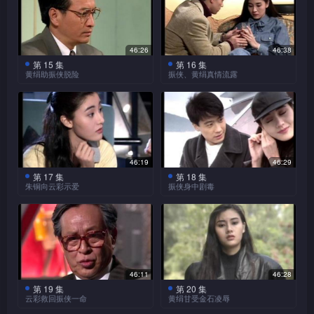
作证。
动，不自觉地对振侠产生情
莫名在金石提醒下，为了
振侠在剑击场结识旭日，
海棠赶至，要亲自找回旭
几日后，海棠见黄绢全无
对付振侠与海棠，故意让他用
意，并将心意向新收养的鹦鹉
对他留下印象。及后旭日逃避
振侠将蓝绫送往医院，经
日。振侠跟踪黄绢，欲找出线
动静，心急如焚，向振侠提出
旭日做饵，引侠、棠中陷阱，
倾诉。
水莲等的保护，向振侠求助，
观察后，怀疑她与黄匡及杨飞
索，遇见海棠，海棠对振侠态
发放假消息，用黄绢做饵，引
振侠身受重创，海棠救他脱
46:26
46:38
振侠带他四处游玩，旭日甚开
等有相同遭遇，蓝绫再乘振侠
度极不友善。及后，海棠更将
莫名出现。振侠不肯让黄绢涉
险，匿藏于山洞中，刚巧气温
第 15 集
第 16 集
心。
不察，再次欲推他下楼，振侠
黄绢捉走。
黄绢被注入蓝绫的脑细胞
黄绢助振侠脱险
振侠、黄绢真情流露
险，放走黄绢，命良辰、美景
骤降，振侠发冷，海棠为替振
危急，海棠刚巧至，为救振
后，人也变得温柔，金石不禁
监视。
荣耀将振侠、朱铜及云彩
侠取暖，不惜赤裸身体揽著振
荣耀命金石与莫名往杀黄
侠，击毙蓝绫，蓝绫临终回光
将她代替为蓝缓。
金石暗中掳走蓝绫，将一
三人囚禁，并向振侠说出他的
莫名再次控制黄绢，命她
侠，度过一夜，之后良辰、美
绢，金石求情，说出将蓝绫之
返照，说出是金石害她，然后
旭日被莫名捉去，金石开
凶残杀人犯之脑细胞注入蓝绫
去捉旭日。
「完人」计划，游说振侠加
振侠亲自替蓝绫解剖，发
景赶至，救回振侠。
脑细胞注入黄绢脑内一事，荣
始抽取其脑细胞作实验，务求
死在振侠怀抱内，振侠肝肠寸
脑内，蓝绫自此性格变得暴戾
现她的脑细胞被调换，大感震
入，振侠拒绝。
耀想深一层，知黄绢仍有利用
旭日被抽取脑细胞后，变
借此制造完人。
断，海棠亦内疚不已。
凶残，但众人以为她只是过度
惊。
成白痴，金石将他放走，振侠
价值，改命二人将黄绢捉回。
紧张，不以为意。
等找到旭日，见他变得痴呆，
46:19
46:29
金石对振侠恨之入骨，故
蓝绫丧礼上，金石闯至，
黄绢受到控制，往与莫名
不禁心痛。
第 17 集
第 18 集
意放振侠等三人出囚室，让他
金石往捉黄绢，将她杀杨
对众人嘲笑，振侠沉著应对，
朱铜向云彩示爱
振侠身中剧毒
见面，侠、棠追踪而至，与莫
们闯入迷宫，将三人戏弄一
飞，毁黄匡尸事告知，黄绢内
良辰、美景不忿，痛打金石一
名大打出手，莫名打伤振侠，
莫名欲偷取不死药，被荣
黄娟从云彩口中得悉，原
番，然后欲杀死三人，黄绢发
疚，振侠赶至，打走金石，黄
海棠万念俱灰，留言出
顿。
带走黄绢。
耀发现，布局令他打入毒针，
来自己曾被注入蓝绫的脑细
现振侠遇险，产生莫明之反
走，到当日与振侠一起被困之
绢自怨做出恶行，欲跳楼自
将他囚禁，金石乘机虐待莫名
胞，黄绢开始怀疑，振侠与她
应，将金石打晕，救振侠等人
金石不忿失去蓝绫，将她
山洞内自杀，振侠及时寻至，
尽，振侠舍命相陪，才令黄绢
一番。
一起只是将她当做蓝绫的替
的脑细胞注入黄绢脑内，欲借
脱险，振侠趁机将荣耀制造的
金石担心黄绢会泄漏组织
激励海棠一番，海棠痛定思
打消求死之念，二人真情流
荣耀见计划已败露，决定
身，心灰意冷，欲取消与如茵
秘密，要将她毁灭，莫名反
此以黄绢代替蓝绫。
完人的躯壳毁灭，且欲抢走殒
痛，决肩负起一生照顾旭日的
露，共堕爱河。
撤退，且将实验室炸毁，毁灭
合作，但终被如茵再次说服。
金石再次伺机捉走黄绢，
46:11
46:28
对，金石转而暗杀振侠。
石，但被莫名阻止，振侠等人
荣耀誓要杀振侠泄愤，如
责任，陪旭日返国。
振侠身体日差，经常晕
所有线索。
且欲奸污她，莫名打晕金石，
第 19 集
第 20 集
逃脱。
茵劝他不如用振侠制造完人，
眩，黄绢向如茵质问，如茵保
云彩救回振侠一命
黄绢甘受金石凌辱
海棠跟踪金石，被莫名袭
救走黄绢，交回给振侠，莫名
振侠、云彩及朱铜继续追
荣燿同意。
证给振侠服食的绝非毒药