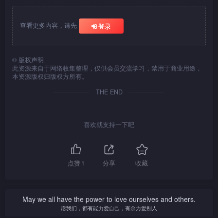
击，缚她于天台，欲电死她，
良辰、美景及时救回黄
查真相，查出有幕后重大险
告知振侠，黄绢与他俱是改造
金石说出毒药是他所制，
朱铜自与云彩共度患难
海棠以为必死无疑，振侠及时
绢，黄绢内疚，欲自尽赎罪，
谍，告知荣耀，欲藉他之声名
人，若没有荣耀的续命针，便
振侠体内剧毒根本未清，只有
后，对她产生情意，但云彩一
。
赶至救她，海棠意志崩溃，向
良、美阻止。
振侠为令黄绢开心，砌了
来揭穿此事，但原来幕后主脑
只余两个月性命。
他才可解毒，时振侠果然再次
查看更多内容，请先
颗心却系在振侠身上。
登录
振侠尽诉心中情。
一贝壳公仔准备送给她，云彩
就是荣耀，且将三人捉住。
毒发，两人不禁绝望。
振侠感自己健康甚差，遂
蓝绫之脑细胞开始在黄绢
却表错情，误会公仔是送给自
向了丁辉请假，利用此时间多
丁辉想出办法，谓将振侠
脑内活动，黄绢言行举止与性
己的，芳心大喜，及后才知是
丁辉替黄绢作详细检查，
陪伴黄绢，二人感到时日无
所有血液抽换，可望有救，云
格逐渐与蓝绫相似，振侠从莫
黄绢向金石求情，金石要
发现振侠可助黄绢恢复记忆。
一场误会，发现侠、绢情投意
©
版权声明
多，黯然神伤。
彩与振侠血型相同，不惜冒险
名口中得知真相，心痛不已。
黄绢以肉体作交换，黄绢见振
此资源来自于网络收集整理，仅供会员交流学习，禁用于商业用途，
荣耀发现黄绢不再受控制，决
合，倍添失落，找朱铜陪她到
抽出大量血液，令振侠能顺利
侠毒发之惨状，唯有自我牺
本资源版权归版权方所有。
定要杀死她。
酒吧买醉，朱铜大胆示爱，云
做完手术，回复健康。
云彩将黄绢只余一个月寿
牲，甘受金石凌辱。
丁辉替振侠检查，发现他
彩没反应，朱铜神伤。
荣耀用殒石提炼出不死
THE END
命之事告黄绢，黄绢震惊，如
身中剧毒，振侠惊愕，布局追
药，但拒绝替莫名注射，要长
茵出现，谓有办法令绢、侠天
查，发现竟是黄绢落毒，黄绢
金石偷取不死药，为荣耀
期控制他，莫名失望愤恨，决
金石饱尝兽性后，替振侠
长地久，永不分离，游说黄绢
至此才知一直给振侠服食毒
发现，命莫名杀他，金石慌忙
要盗取不死药救自己及黄绢。
解毒，并向他奚落一番，黄绢
合作，黄绢几经考虑，终答应
喜欢就支持一下吧
药，内疚不已，找如茵算帐，
逃命，失足跌下悬崖。
愧对振侠，毅然杀死金石报仇
与如茵合作，如茵将药丸交给
如茵保证会查出真相。
后，失去踪影。振侠康复，见
黄绢，命她暗中给振侠服食。
黄绢只余几日生命，立即四出
如茵怀疑此事是金石所
但原来药丸早已被金石换了毒
荣耀再以不死药作为条
追查黄绢下落，终于找到，向
为，向他质问，金石直认，且
药，欲借此杀死振侠。
件，命莫名往杀振侠，莫名无
点赞
1
分享
收藏
她保证绝不嫌弃她，黄绢欣喜
杀死如茵灭口，向荣耀嫁祸予
奈依从，振侠大病初愈，不敌
荣耀命莫名往杀振侠，二
释怀，重投振侠怀抱。
振侠，荣耀半信半疑。
莫名。危急间，云彩替振侠挡
人恶斗，莫名不敌，振侠却放
了致命一击，莫名功败垂成而
过他，并游说他共同对付荣
May we all have the power to love ourselves and others.
逃去。
耀，抢不死药救他及黄绢，莫
振侠毒发，变得暴戾，控
愿我们，都有能力爱自己，有余力爱别人
名同意，但却被荣耀识穿，携
制不到自己，竟欲杀死黄绢。
振侠抢救云彩，并从鹦鹉