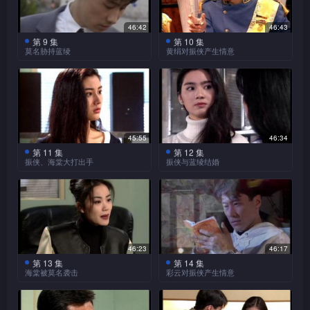
飞有相同病征，且怀疑他与杨
助她解围，黄绢本感激振侠，
歹徒一网成擒。
知有藏宝图，凭智勇救出云
联手对付振侠。
金石往找蓝绫，要求复
飞之遭遇相同，劝黄匡合作说
原来方进根本已替黄匡照
但一言不合，二人终不欢而
彩。良、美逃走时发生意外，
合，蓝绫拒绝，金石不死心，
46:42
46:43
出真相。黄匡三思后，正欲向
脑，发现黄匡之脑细胞竟已失
散。
黄绢再受控制，至现场将
振侠救二人脱险，良、美对振
且发现绫、侠亲热状，更为妒
第 9 集
第 10 集
原振侠明言一切时，黄绢突
去一半。方进为要扬名，将此
荣耀举行慈善钻石拍卖，
黄匡尸体的头部割去，刚巧金
振侠发现金石以病人作其
莫名胁持蓝绫
黄绢对振侠产生情意
侠感激，说出藏宝图一事，振
忌，决要抢回蓝绫。
黄绢是模特儿之一，众宾客惊
至，声称是黄匡的女儿，要接
事隐瞒，为令黄匡苏醒问个究
研究中的复苏新药之试验品，
石与振侠亦分别赶至，金石被
侠才找到藏宝图。良、美欲拜
黄绢情不自禁地轻吻了振
黄匡恢复记忆，知朱铜正
荣耀举行化妆舞会，席间
艳，黄绢却冷若冰霜。
黄匡出院，黄匡大惊，振侠亦
竟，方进向金石告知一切，问
莫名现身，欲抢走地图，
大怒并斥责金石，金石假装悔
莫名袭击，振侠仗义相救，让
振侠为师，振侠拒绝，二女跪
侠，在他衫领上留下唇印，蓝
调查他，欲逃走，但终被捉
介绍旭日予各人认识，振侠与
拒绝，但黄绢有充份证据证明
振侠惊愕，终被黄绢趁机抢走
他借复苏药向黄匡注射。
过，求振侠守秘密，振侠答
莫名与黄绢逃去。
金石故意让振侠发现蓝绫
在原家外，欲以真诚打动振
绫发现，心中不是味儿，用扑
回，朱铜盘问他，他坚拒回
旭日重遇，畅谈一番，旭日在
与匡之关系，振侠终无奈让黄
地图。
是他的心头爱，令他让爱，振
允。
侠。
克牌占卦，发现振侠一生中会
良辰，美景欲偷钻石，被
黄匡被注射复苏药，但因
答。
振侠开解下，人也变得开朗。
绢带走黄匡。
侠果然因此而矛盾不已。
振侠撞破，二人不忿，转而偷
药力过猛，心藏未能负荷，衰
有两个女人，而她自己则不得
黄绢亦盛装出席，乍见振侠与
振侠至绢家，痛斥黄绢，
走黄绢之颈链，发现地图，时
竭而死。振侠发现方进曾为黄
善终，蓝绫甚感不安。
荣耀招待各人观星，振侠
黄绢莫明其妙，其后发现自己
蓝绫，故意装出冷淡，振侠却
朱铜跟踪黄绢，反被莫名
45:55
46:34
神秘人放了杨飞，再精神
朱铜追至，二人将地图丢进振
与黄绢均是座上客，二人针锋
匡注射复苏药，大怒向他质
捉住，教训他一顿，朱铜甚为
原来真的曾到坟场掘尸，大感
对她流露关怀之情，蓝绫睹
第 11 集
第 12 集
振侠等苦苦追查，终找到
控制黄绢，命她尽快捉回黄
黄绢禁不住情意，再往找
振侠、海棠大打出手
振侠与蓝绫结婚
侠的衫袋中。
相对，振侠从星象中领悟出地
问，方进否认。金石则趁机将
不忿。
痛苦。
状，心中甚感不是味儿，振侠
莫名，二人大战一轮，振侠将
匡。
振侠，但振侠言语间暗示二人
图之奥秘，立即往寻，果然找
黄匡之脑部X光底片据为己
海棠掳走黄绢，严刑拷问
愕然不知，云彩在旁提醒，振
金石暗杀振侠，振侠大难
莫名捉住，交予朱铜，朱铜向
是没可能发展感情，黄绢神
到殒石，但莫名与黄绢绑走蓝
有。
她旭日之下落，振侠及时赶
侠才得知蓝绫心事，向她道
不死，人受轻伤，海棠担忧不
莫名审问，莫名不发一言。
方进不忿金石所作所为，
伤。
良、美发现黄匡下落，通
黄绢往找振侠求助，表示
绫与云彩，逼振侠就范，将他
至，救走黄绢，与海棠大打出
歉，蓝绫才释然。
已。
约振侠见面，欲告知真相，但
知振侠，振侠赶至时，黄匡已
自己对往事失去记忆，振侠决
们困于一货柜箱内，而黄绢亦
手，二人同时堕崖，海棠受
他旋即被莫名杀死，振侠反被
神智昏迷，振侠在丁医长同意
助黄绢回复记忆，黄绢在振侠
因走避不及，同被囚于箱内。
伤，振侠救她脱险，海棠对振
莫名伺机逃走，侠、铜等
黄绢受控制，主动接近旭
警方怀疑是杀人凶手。黄绢本
下，将黄匡秘密送入医院，联
帮忙下，找回点滴记忆，但仍
水莲、秋菊等发现海棠对
振侠与蓝绫面对死亡，终冲破
追捕，莫名胁持蓝绫，振侠不
侠产生倾慕之情。
日，旭日请黄绢、振侠及蓝
46:23
46:17
是振侠不在现场的证人，但黄
同方进一起诊治，方进替黄匡
未能全部记清楚。
振侠的情意，对她厉言责备一
心中枷锁，互表爱意。
顾蓝绫安全，仍袭击莫名，莫
绫，席间黄绢在洗手间做手
第 13 集
第 14 集
绢却拒绝为振侠作证。
振侠向海棠说出怀疑黄绢
作脑扫描时，发生意外。
番，海棠唯收拾情意，专心寻
海棠被莫名袭击
彩云对振侠产生情意
名不敌，自斩一手逃脱。蓝绫
脚，令到莫名稍后能潜进，将
受人控制一事，海棠答应暗中
找旭日。
为此事而不快，振侠向她道
黄绢翻看与黄匡之合照，
蓝绫突袭振侠，振侠受轻
旭日捉走。
黄绢与振侠相处日久，竟
振侠对蓝绫未能忘情，痴
观察黄绢。
触动到心内感情，终决定振侠
歉，蓝绫才释怀。
伤，将蓝绫打晕才脱险。
对他产生情意。
痴思念，云彩睹状，大为感