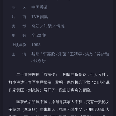
中国香港
地区
TVB剧集
片 商
奇幻／时装／情感
类型
全 20 集
集数
1993
上映年份
黎明 / 李嘉欣 / 朱茵 / 王靖雯 / 洪欣 / 吴岱融
主演
/ 钱嘉乐
二十集推理剧「原振侠」，剧情曲折悬疑，引人入胜，
故事讲述年青医生原振侠（黎明）偶然机会下救了幻想小说
作家黄匡（刘兆铭）展开了一段曲折离奇的冒险。
匡获救后半疯不癫，原遍寻其家人不获，突有一美艳女
子黄绢（李嘉欣）前来相认，指匡为其生父，但匡见绢却大