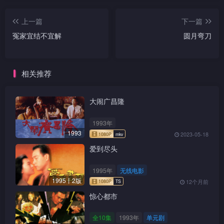
不死药逃走。
口中得知她一直暗恋自己，振
侠神伤，云彩终于不治，死在
到底振侠能否抢到不死药
上一篇
下一篇
振侠怀抱中。
救黄绢及莫名？他与黄绢能否
冤家宜结不宜解
圆月弯刀
有情人终成眷属？
振侠与黄绢返家途中，金
石突然出现。
相关推荐
大闹广昌隆
1993年
1993
2023-05-18
爱到尽头
1995年
无线电影
1995丨2版
12个月前
惊心都市
全10集
1993年
单元剧