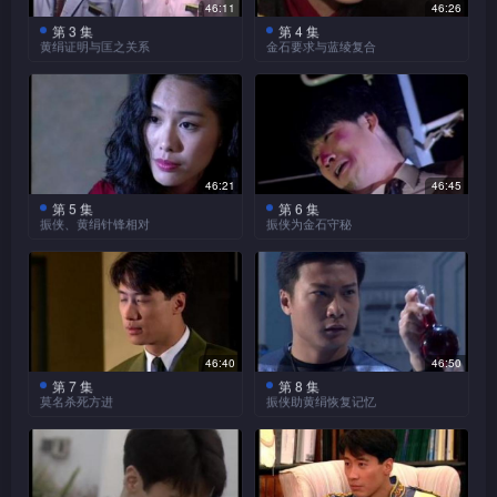
46:11
46:26
朱铜追踪两匪徒，发现他
正与杨飞拍广告，帐蓬突然倒
中，邀匡合作完成此一壮举，但合作之下，匡惊觉荣的目的
第 3 集
第 4 集
们与另一批歹徒交易贼脏，朱
塌，蓝绫为救黄绢而受伤，黄
黄绢证明与匡之关系
金石要求与蓝绫复合
实为控制全人类以满足私欲，且此“完人”计划牺牲大量无
铜不敌众匪，情况危急之际，
绢对蓝绫感激。
杨飞失踪后再出现，性情
黄绢欲杀黄匡，二人纠
原振侠赶至，打低众匪，救回
辜，原既知真相，立意阻止荣野心实践，但此时原却发现与
大变，甚为暴躁，且工作能力
缠，黄匡企图用父女情令黄绢
朱铜一命。
严重衰退，众人感奇怪，其后
回复理智，但不奏效。危急之
蓝绫在医院留医，振侠小
绢情愫互生，不能自拔……
更在拍戏时受伤，被送入医院
心照顾她，云彩见二人原来早
际，振侠与蓝绫赶至，黄匡求
治疗。
振侠在医院内，手术一
已认识，替二人高兴。
振侠带他离去。
流，深得病人爱戴，云彩对他
46:21
46:45
甚崇拜，常要介绍女友予振
第 5 集
第 6 集
良辰、美景潜入原之办公
良辰和美景潜逃原家欲寻
振侠带黄匡回家时，突被
振侠、黄绢针锋相对
振侠为金石守秘
侠，振侠一一拒绝。
室搜查，被振侠发现，再斥责
回地图，被振侠发现，教训二
神秘人袭击，振侠与他恶斗，
振侠不愿夺人之爱，刻意
良辰、美景及时救出振侠
一顿后把二人放走。
人一顿后才放走二人。
终被他逃脱，黄匡则于混乱中
逃避蓝绫，蓝绫见振侠突然对
等人，朱铜向黄绢调查，黄绢
振侠一偶然机会下，结识
失踪。
她冷淡，对振侠的感情也为犹
巧言狡辩，朱铜不得要领。
蓝绫，二人互相欣赏，留下深
豫下来。
杨飞在病房内吞鎗自杀，
黄匡逃脱，被神秘人追
刻印象，振侠且将自己的新曲
振侠凭蛛丝马迹，怀疑与黄绢
杀，他逃至沙滩遇到振侠，振
事后，黄绢反报警投诉振
赠予蓝绫为其新舞剧之主题
经此一事，振侠终答允收
有关，著朱铜找黄绢问话，黄
侠送他到医院，黄匡醒后变得
侠拐带，但因无证据，振侠才
46:40
46:50
曲。
蓝绫回内地公干，金石故
良、美为徒，并命二人追查黄
绢气定神闲，朱铜不但找不到
痴呆，又坚拒照脑，振侠奇
免添麻烦。
第 7 集
第 8 集
意造成假象，令振侠误会二人
匡之下落。
莫名杀死方进
振侠助黄绢恢复记忆
证据，还被黄绢奚落一番。
怪，著朱铜调查其身份。
是一起外游，心中甚感难受。
歹徒袭击振侠，振侠将他
振侠向方进追问意外发生
黄绢为令警方相信其口
振侠重遇金石，二人久别
捉住，交予朱铜，歹徒始终不
经过，方进吞吞吐吐，振侠心
供，讹称案发当晚与振侠发生
振侠与蓝绫双双出现于金
振侠找到证据，知道黄匡
重逢，畅谈一番。
杨飞突然失踪，记者向黄
肯说出巢穴，振侠故意让其同
中怀疑。
良辰、美景捉去云彩，逼
石面前，金石自知奸计被识
肉体关系，振侠愕然，担心蓝
原来是一作家，且发现他与杨
绢追问，黄绢不胜其烦，振侠
党将他救走，加以跟踪，终将
振侠交出藏宝图，振侠根本不
破，老羞成怒，煽动方进与他
绫会误会，幸蓝绫深明大义。