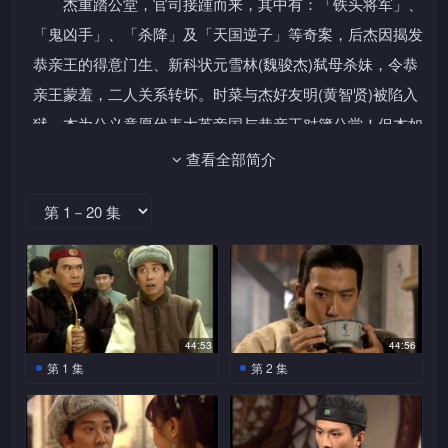
杰重踏公堂，官司接踵而来，其中有：「铁头将军」、
「鬼凶手」、「杀降」及「天国逆子」等奇案，后杰因揭发
恭亲王的得意门生、新科状元雪林(魏骏杰)弑母杀妹，令恭
亲王蒙羞，二人关系转坏。时菜与杰好友明(黄智贤)被陷入
狱，杰为公义竟愿代表大英帝国与恭亲王对簿公堂！但杰如
获胜，将成大清千古罪人，必死无疑，究竟他会如何抉择？
查看全部简介
44:53
44:56
第 1 集
第 2 集
宋世杰一家为逃避太后追
珑徒弟九将无头尸埋葬，
杀，多年来东躲西藏，杰更改
杰友三虽从旁协助，却将尸体
名换姓为史大褔。但杰却死性
上之马褂及朝珠全数偷去。三