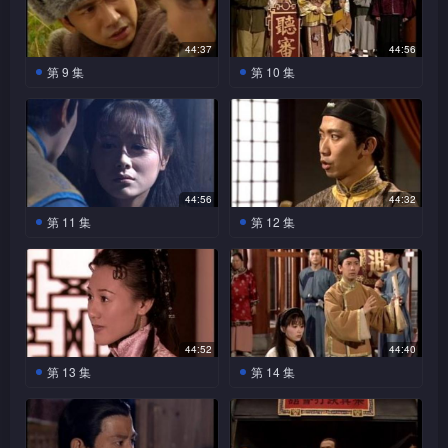
上胜了杰，受到猪朋狗友之奉
才华赞赏不已。
了之。恭为安抚杰，安排他们
处于上风位置。三决置九于死
承，整个人变得飘飘然。杰续
一家前往香港。良母眼见亲儿
地，威胁杰作帮凶，杰为保家
在公堂上提出有力证据支持
死得不明不白，恳求杰替她取
44:37
44:56
人性命，唯有冤枉九，但内心
九，三面色顿时变成死灰。两
回公道。铁在公堂义正严词地
第 9 集
第 10 集
却痛苦非常。
日后，三突变得十分神勇，竟
指出良性命乃他所救，取回他
三以铁杀良只是执行军法
铁的无耻行为令众人感到
连殊炮发地反击杰之证供。杰
的性命并无不妥，此道理众人
为由，使铁脱离险境。杰见铁
激动气忿，却又无可奈何。珑
知事有蹊跷，跟踪三时发现他
亦感认同，但杰总觉有不妥善
与一回族女子玛状甚亲热，即
告知杰玛已有三月身孕，更自
与一老人会面，杰明查暗访
之处。一番思量后，杰找到当
时明白他所做的一切，但离去
缝一顶虎头帽给亲儿，惜尚未
下，发现此人便是铁头将军，
年亦曾救铁一命之老翁，要铁
时却被捕兽器所伤昏倒地上。
完成。杰将帽交还铁，铁知真
遂在公堂说出一切真相。当杰
同样赔回性命给他，铁给气得
玛路过，把昏迷的杰救醒，杰
相后如堕冰窖，变得半疯癫起
44:56
44:32
欲道出真相时，铁出现公堂之
面色阵红阵白。铁知命不久
杰得恭帮助重返广州，第
终可及时赶到公堂。杰把铁为
来，后经不起良心责备，到公
第 11 集
第 12 集
上，恭大喜。
矣，情绪变得非常暴躁。时一
一单官司已省靓招牌。恭与杰
女色作逃兵事件说出，恭证实
堂自行了断。
翠被关进牢狱，杰前往探
将领带三往见铁，望三可助一
杰到五里乡发掘贵之尸
一家往拜见高僧尘，双方见面
后，要铁自行了断。三向铁献
望，倾谈间翠被四鬼上身，分
臂之力。
体，始知贵所言非虚。公堂
时，杰父亲延早已在场，原来
计，铁为保性命，竟割下玛人
别是贵、狗、姑及陆，四人均
上，三鬼陆续出现，首先是
尘与延本是老朋友。期间翠唱
头，并声称与玛一起，只为消
声称尘乃他们所杀，杰却吓得
陆，他说尘为贪图善款，诬告
歌令祖入睡，尘听歌声后神情
除回族余孽，完成朝廷使命。
魂不附体。翠上公堂之日，杰
他偷窃，使他含冤跳崖。另外
有异，邀翠进房倾谈。突然，
铁的无耻行为令众人感到激动
本欲叫四鬼出来对质，岂料众
一鬼乃节妇姑，尘垂涎姑美
纸窗上溅满血迹，只见尘满身
44:52
44:40
气忿，却又无可奈何。
鬼并未出现，翠更被官用上严
色，把她奸污，令她羞愤上吊
鲜血躺于床上，翠则手持利刀
第 13 集
第 14 集
刑拷问，痛至晕倒。杰虽怕
而死。最后一鬼乃小鬼狗，只
呆立当场。
翠虽被释放，但延始终不
延对龙作出各种试探，龙
鬼，仍然前往找贵了解案情。
因他发现尘嫖妓以及食狗肉，
信尘会作此恶行。珑怕翠再被
终透露自己是红，更自认尘乃
贵凄厉地道出尘为贪图其宝
尘为免声誉受损，把他置于井
鬼上身，把祖带返身边，此举
她所杀，惜延已被龙捆绑；同
石，将他置于死地，令他死不
底活活饿死。真相似乎大白，