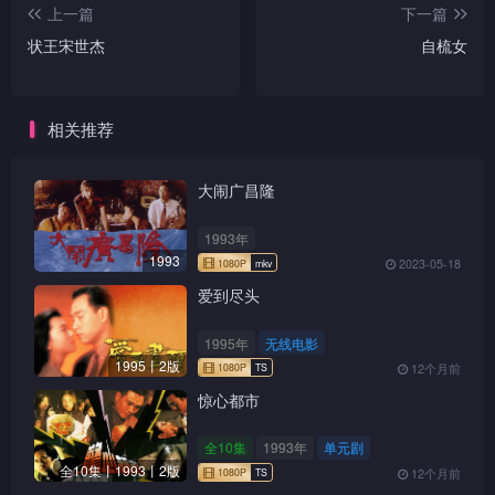
上一篇
下一篇
状王宋世杰
自梳女
相关推荐
大闹广昌隆
1993年
1993
2023-05-18
爱到尽头
1995年
无线电影
1995丨2版
12个月前
惊心都市
全10集
1993年
单元剧
全10集丨1993丨2版
12个月前