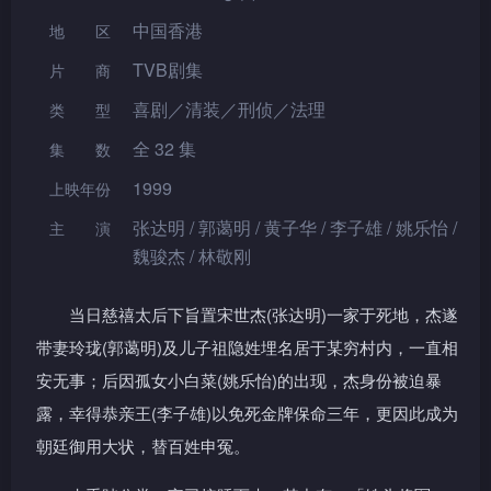
中国香港
地区
TVB剧集
片 商
喜剧／清装／刑侦／法理
类型
全 32 集
集数
1999
上映年份
张达明 / 郭蔼明 / 黄子华 / 李子雄 / 姚乐怡 /
主演
魏骏杰 / 林敬刚
当日慈禧太后下旨置宋世杰(张达明)一家于死地，杰遂
带妻玲珑(郭蔼明)及儿子祖隐姓埋名居于某穷村内，一直相
安无事；后因孤女小白菜(姚乐怡)的出现，杰身份被迫暴
露，幸得恭亲王(李子雄)以免死金牌保命三年，更因此成为
朝廷御用大状，替百姓申冤。