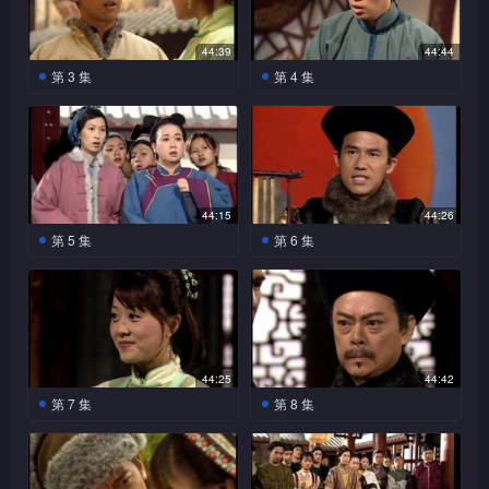
不改，经常抱打不平，最后更
将朝珠转赠翠，翠本推却，却
导致儿子祖变成不敢说话亦不
见祖爱不释手，惟有勉强收
敢写字的孩子，杰的惹事行为
下。杰后来得悉朝珠其中一颗
44:39
44:44
令珑担心不巳。一女子翠卖身
含有剧毒，连忙与家人一起找
第 3 集
第 4 集
葬父，被恶少霸强行掳去，杰
祖，幸九快人一步将祖救回。
众状师云集村内，其中以
杰对此案并未气馁，命三
替翠解围，却不幸犯上官非，
三将火枪当作西洋烟鎗卖给烟
胜和提均为大热门，双方均出
再上公堂拆穿二人之西洋镜。
杰凭口才把官司打甩。翠为报
馆，令烟馆发生大爆炸。官差
了不少有力证据，杰却认为皆
三更因此得到恭之赏识，被赏
答杰，竟答应杰妻珑下嫁祖。
进入村内探查无头尸，原来此
有漏洞。珑见状师后继有人，
赐黄金与大屋。珑对三的表现
杰本以为可享齐人之福，却料
人乃恭亲王之好友铁头将军。
以为杰巳过气，反安心起来。
大感疑惑，于是跟踪杰，查看
不到翠竟变了自己的媳妇，感
三及杰被人捉去，要他们充当
岂料杰死心不息，当他研究出
是否杰一手策划，期间被杰悉
44:15
44:26
到哭笑不得。祖婚宴上，突然
孝子为铁守灵，期间众人放声
二人之破绽后，遂利诱三代他
穿，遂与三合演了一场戏以断
第 5 集
第 6 集
出现了一个无头人骑著白马而
大哭，恭却见杰丝毫没有半点
出公堂应战，无奈三在公堂出
珑之疑心。杰趁珑熟睡与三往
来，众人惊骇不已。
杰常以钓鱼之名出外查铁
泪意。恭见杰乃性情中人，不
九被定罪，翠亲自找三，
尽洋相，更被恭罚打三十大
思过室研究案情，翠替他们弄
案，众人均瞒在鼓里。三购买
但没有怪罪，更让他在铁灵前
希望他能放九一马，但三仍死
板。
了热茶。三垂涎翠美色，本欲
玉镯赠翠，翠前往客栈归还，
上香。
性不改，欲对翠不轨，翠大惊
对她轻薄，却错手弄伤了手。
不料三施以禄山之手，幸九及
下抓伤三面部离去。杰找三负
杰不知不觉弄至清晨，于是顺
时出现把翠救走，更将三打
气，却再次被三威胁，几乎令
便前往察看白马，正当杰以假
伤。三为报复，竟诬告九为杀
翠与珑被污辱。杰知现时一切
44:25
44:42
设凶手身份行近白马时，白马
铁凶手。恭与三闲谈中，提及
惨况皆因自己而起，决公开身
第 7 集
第 8 集
即时厉声嘶叫起来。杰从白马
宋世杰往事，从各种蛛丝蚂
份挽救九。公堂上，杰自揭身
杰满怀心事回家，发现众
嘶叫声中得到启示，逐渐将案
九虽被释放，但无头尸陈
迹，三已估出现时对他呼呼喝
份，众人愕然，更令人更惊奇
人并未逃亡，反而对他寄予厚
情抽丝剥茧，三照杰吩咐，继
良却仍然含冤，恭知铁乃凶
喝的史大福便是杰。杰被三悉
的是，三与杰辩驳时竟能对答
望，令他倍感窝心。三在舌战
续向恭汇报案情进展，恭对三
手，但官官相卫，此案竟不了
穿后虽强作镇定，但三已变得
如流，顿时令杰哑口无言。