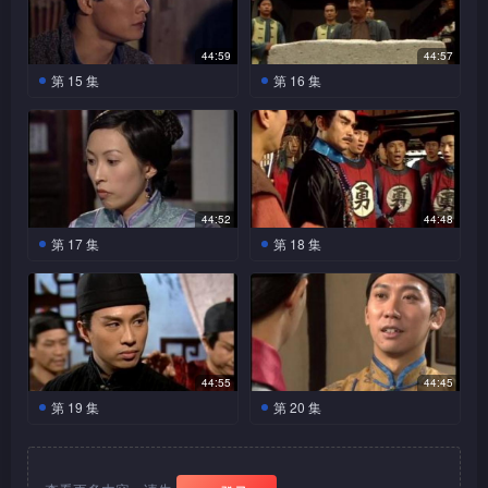
虽令杰不满，但珑依然故我。
一时间，杰翻案不成，翠被判
冥目。神婆龙劝杰勿多管闲
但官仍不肯放翠，于是杰命珑
延对杰诉说尘当年往事，尘年
即日行刑，众人焦急不已。龙
事，并送上一符咒给杰以保平
用掩眼法，令官以为自己被鬼
青时乃情痴一名，为与一婢仆
向延道出翠乃她的徒弟，第一
44:59
44:57
安，杰却另有打算。
缠身，到处犯法，官为免杰告
青相恋，竟放弃当年名花旦
次见面开始，龙已悉心安排翠
第 15 集
第 16 集
他所犯之罪，唯有同意放翠。
红，就在尘成亲当晚，红杀死
学各种做手，以及变声技巧。
翠自觉苦命，不欲再连累
真制假药卖给村民，更要
青，尘自此看破红尘，将家财
时日渐过，龙要翠帮忙杀死
宋家，于是留书出走。山顶一
九表演心口碎大石，九咬紧牙
变卖送与穷人，落发为僧。延
尘，翠不愿，出走离开龙。后
角，翠失足向山坡堕下，九拼
关承受。杰再次前往清远，却
到翠房间了解真相，岂料，翌
来龙在广州再次遇翠，于是要
命把她救回，却又被毒蛇所
见九生活已有改善，顿觉无
日翠到公堂自认杀尘，杰感头
她用青歌声引尘入局，然后亲
伤。时珑等人赶至，忙将他带
瘾。杰与状师胡对薄公堂，胡
痛。全家上下虽对延泠嘲热
手将他杀死。杰找二人假扮青
返宋家。九昏迷间呢喃著喜欢
替苦主王争取拜山权，经一番
44:52
44:48
讽，延仍坚持己见。杰提出翠
及尘，欲引龙说出真相，但龙
翠，珑决成全九，替祖立了休
唇枪舌剑后，胡败阵下来。时
第 17 集
第 18 集
杀尘乃「心魔」作祟，希望以
毫不上当，但天惘恢恢，龙终
书，使翠和九一起生活。九与
三出现，对胡教路。翌日，胡
此论据替翠翻案，同时，延怀
杰知今次只乃险胜，连忙
伏法。
江捉翠要胁九，但不得要
翠到清远展开新生活，靠卖烧
一显雄风，杰不料胡有此一
疑龙乃当年的红，于是动身前
找胡迫他说出幕后主使人。杰
领，江唯有强闯妓院，将乱党
饼为生，可惜九并非做生意料
著，竟晕倒地上。杰到翠家吃
往见龙。
在街上见九表演心口碎大石，
杀害。九发挥神勇，挟官闯出
子，两口子生活逐渐变得拮
饭，见九与翠异常恩爱，感到
九为减低自卑感，竟加重石之
重围，师爷提议请杰商讨对
据。杰专挑清远的案件接办，
十分没趣。翌晨，杰灵光一
负荷，却不支昏倒。翠见九重
策。众乱党知大难临头，皆一
其实只为见翠，惜却又缘悭一
闪，到公堂把劣势扭转，反败
伤十分伤心，杰飞奔回广州拿
片愁云惨雾。时杰至，江保证
44:55
44:45
面。杰将九生活状况告知珑，
为胜。杰知今次只乃险胜，连
取「九转还魂丹」，珑跟踪查
对乱党既往不咎，杰闻言多一
第 19 集
第 20 集
珑为两口子生活担心。九希望
忙找胡迫他说出幕后主使人。
看。翠与杰前往市集购买粮
分把握。乱党终被杰劝服，当
翠能过好日子，于是到铁打医
杰在公堂鼓上提诗，诗中
杰将恭与外国签和约一事
食，期间杰对翠示爱，不幸全
众人步至街上时，却被江手下
馆当学徒，却遇见见钱开眼的
竟有「清占汉土」，官连忙将
混为一谈，三无言以对。公堂
部过程却被珑看见。珑以一碟
用火枪射杀，九与乱党均惨死
无良医师真。
他收监，更对杰百般凌辱，但
再度开审，三不停问杰有关翠
清炒小白翠对杰冷嘲热讽，更
街头，杰激动晕倒。城头上，