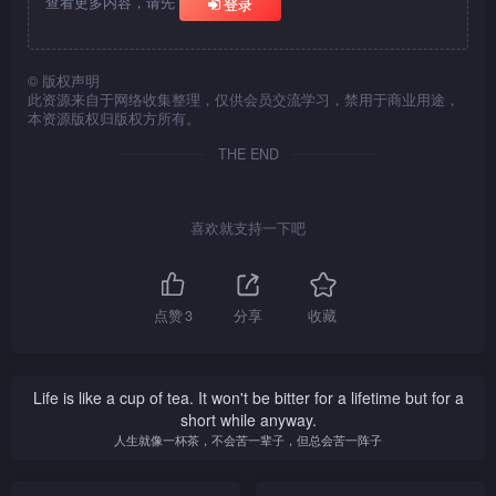
查看更多内容，请先
登录
杰照单全收。三吃下一碟煮焦
的问题，当杰被三道破他对翠
下令他不许再到清远。翠卖烧
众尸首被挂上示众，翠在城楼
了的东坡肉，突想到杰采用的
的歪念后，珑面色变得玄坛一
饼帮补家计，期间九认识了一
下痛哭，杰决为他们取回公
是「苦肉计」。于是，三通知
样。三乘势说出杰为得到翠，
班长毛党，自信回复不少。未
道。鼓声响起，杰企立在公堂
官等人，另外，三亦料到江会
于九降服时与江对饮高梁酒，
©
版权声明
料，清远县官竟当众调戏翠，
之上，但江不由分说，竟将杰
杀杰，遂用纸条通知珑前往营
暗示要江杀降，杰即时由状师
此资源来自于网络收集整理，仅供会员交流学习，禁用于商业用途，
九于是与长毛党胁持官，与总
先打三十大板。杰被痛打，发
本资源版权归版权方所有。
救。恭调查反诗案时，看出此
变为主谋，欲辩无从。翠假装
兵江对侍起来。
誓要江等人十倍奉还。杰在公
诗乃「右弼格」，虽有「清占
探望杰，翠行近杰身边，一刀
堂鼓上提诗，诗中竟有「清占
THE END
汉土」，但下句却有「国人欣
插入杰身上。
汉土」，官连忙将他收监。
庆」四字，即时将杰释放。杰
见神秘人字条中，已道出反诗
喜欢就支持一下吧
秘密，不禁担心起来。九等人
冤案继续开审，此时，竟见三
正徐徐步入。三用猫捉老鼠比
喻，认为江捉九等人乃是天
点赞
3
分享
收藏
职。杰亦不甘示弱，将江与九
所定协议，提升至国家诚信层
面。三还击说协议效力只限于
最高领导人。
Life is like a cup of tea. It won't be bitter for a lifetime but for a
short while anyway.
人生就像一杯茶，不会苦一辈子，但总会苦一阵子